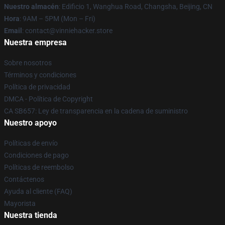
Nuestro almacén
: Edificio 1, Wanghua Road, Changsha, Beijing, CN
Hora
: 9AM – 5PM (Mon – Fri)
Email
: contact@vinniehacker.store
Nuestra empresa
Sobre nosotros
Términos y condiciones
Política de privacidad
DMCA - Política de Copyright
CA SB657: Ley de transparencia en la cadena de suministro
Nuestro apoyo
Políticas de envío
Condiciones de pago
Políticas de reembolso
Contáctenos
Ayuda al cliente (FAQ)
Mayorista
Nuestra tienda