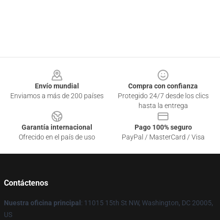
Footer
Envío mundial
Compra con confianza
Enviamos a más de 200 países
Protegido 24/7 desde los clics
hasta la entrega
Garantía internacional
Pago 100% seguro
Ofrecido en el país de uso
PayPal / MasterCard / Visa
Contáctenos
Nuestra oficina principal
: 11015 15th St NW, Washington, DC 20005,
US