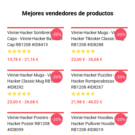
Mejores vendedores de productos
Vinnie Hacker Sombreros "
Vinnie Hacker Mugs - Vinnie
-20%
-20%
Caps - Vinnie Hacker Baseball
Hacker Tiktoker Classic Mug
Cap RB1208 #ID8413
RB1208 #ID8288
19,78 € - 21,16 €
23,00 € - 26,68 €
Vinnie Hacker Mugs - Vinnie
Vinnie Hacker Puzzles - Vinnie
-20%
-20%
Hacker Classic Mug RB1208
Hacker Rompecabezas
#ID8292
RB1208 #ID8267
23,00 € - 26,68 €
21,98 € - 40,02 €
Vinnie Hacker Posters - Vinnie
Vinnie Hacker Hoodies - Vinnie
-20%
-20%
Hacker Poster RB1208
Hacker Pullover Hoodie
#ID8099
RB1208 #ID8019