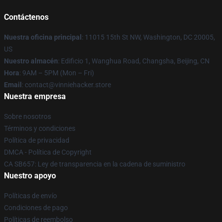
Contáctenos
Nuestra oficina principal
: 11015 15th St NW, Washington, DC 20005,
US
Nuestro almacén
: Edificio 1, Wanghua Road, Changsha, Beijing, CN
Hora
: 9AM – 5PM (Mon – Fri)
Email
: contact@vinniehacker.store
Nuestra empresa
Sobre nosotros
Términos y condiciones
Política de privacidad
DMCA - Política de Copyright
CA SB657: Ley de transparencia en la cadena de suministro
Nuestro apoyo
Políticas de envío
Condiciones de pago
Políticas de reembolso