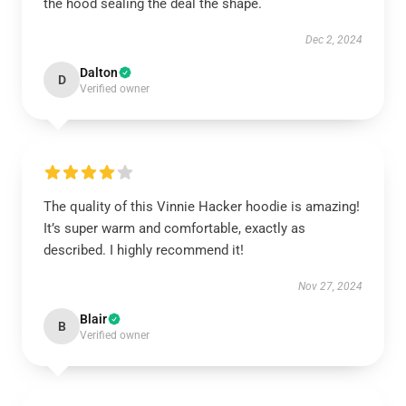
the hood sealing the deal the shape.
Dec 2, 2024
Dalton
D
Verified owner
The quality of this Vinnie Hacker hoodie is amazing!
It’s super warm and comfortable, exactly as
described. I highly recommend it!
Nov 27, 2024
Blair
B
Verified owner