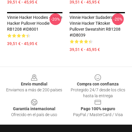
39,51 € - 45,95 €
39,51 € - 45,95 €
Vinnie Hacker Hoodies - Vinnie
Vinnie Hacker Sudaderas -
-20%
-20%
Hacker Pullover Hoodie
Vinnie Hacker Tiktoker
RB1208 #ID8001
Pullover Sweatshirt RB1208
#ID8039
39,51 € - 45,95 €
39,51 € - 45,95 €
Footer
Envío mundial
Compra con confianza
Enviamos a más de 200 países
Protegido 24/7 desde los clics
hasta la entrega
Garantía internacional
Pago 100% seguro
Ofrecido en el país de uso
PayPal / MasterCard / Visa