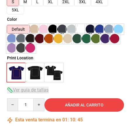
S
M
L
XL
2XL
3XL
4XL
5XL
Color
Default
Print Location
Ver guía de tallas
Quantity
AÑADIR AL CARRITO
Esta venta termina en
01
:
10
:
45