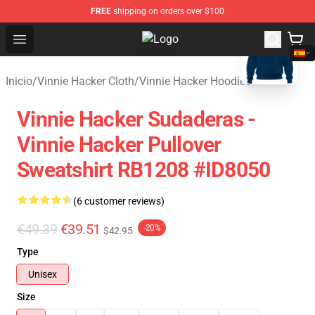
FREE
shipping on orders over $100
blank template
Open menu
Vinnie Hacker Store - Official Vin
Inicio
/
Vinnie Hacker Cloth
/
Vinnie Hacker Hoodies
Vinnie Hacker Sudaderas -
Vinnie Hacker Pullover
Sweatshirt RB1208 #ID8050
(6 customer reviews)
€49.39
€39.51
-20%
$42.95
Type
Unisex
Size