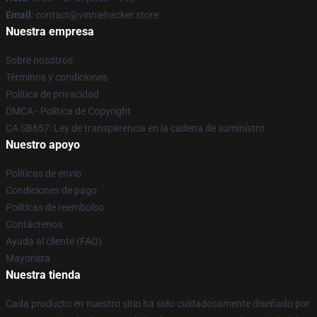
Email
: contact@vinniehacker.store
Nuestra empresa
Sobre nosotros
Términos y condiciones
Política de privacidad
DMCA - Política de Copyright
CA SB657: Ley de transparencia en la cadena de suministro
Nuestro apoyo
Políticas de envío
Condiciones de pago
Políticas de reembolso
Contáctenos
Ayuda al cliente (FAQ)
Mayorista
Nuestra tienda
Cada producto en nuestro sitio ha sido cuidadosamente diseñado por