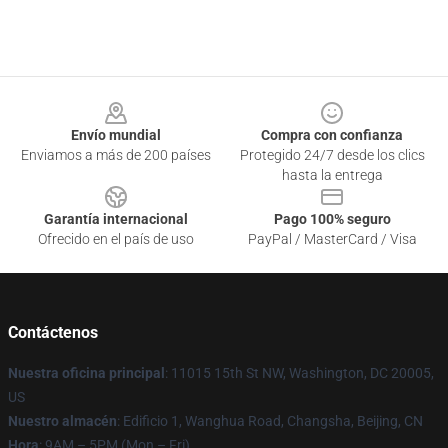
Footer
Envío mundial
Compra con confianza
Enviamos a más de 200 países
Protegido 24/7 desde los clics
hasta la entrega
Garantía internacional
Pago 100% seguro
Ofrecido en el país de uso
PayPal / MasterCard / Visa
Contáctenos
Nuestra oficina principal
: 11015 15th St NW, Washington, DC 20005,
US
Nuestro almacén
: Edificio 1, Wanghua Road, Changsha, Beijing, CN
Hora
: 9AM – 5PM (Mon – Fri)