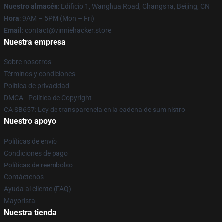
Nuestro almacén
: Edificio 1, Wanghua Road, Changsha, Beijing, CN
Hora
: 9AM – 5PM (Mon – Fri)
Email
: contact@vinniehacker.store
Nuestra empresa
Sobre nosotros
Términos y condiciones
Política de privacidad
DMCA - Política de Copyright
CA SB657: Ley de transparencia en la cadena de suministro
Nuestro apoyo
Políticas de envío
Condiciones de pago
Políticas de reembolso
Contáctenos
Ayuda al cliente (FAQ)
Mayorista
Nuestra tienda