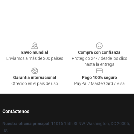
Footer
Envío mundial
Compra con confianza
Enviamos a más de 200 países
Protegido 24/7 desde los clics
hasta la entrega
Garantía internacional
Pago 100% seguro
Ofrecido en el país de uso
PayPal / MasterCard / Visa
Contáctenos
Nuestra oficina principal
: 11015 15th St NW, Washington, DC 20005,
US