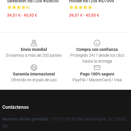
Sweatshirt RB1208 #ID8050
Hoodie RB1208 #ID7994
39,51 € - 45,95 €
39,51 € - 45,95 €
Footer
Envío mundial
Compra con confianza
Enviamos a más de 200 países
Protegido 24/7 desde los clics
hasta la entrega
Garantía internacional
Pago 100% seguro
Ofrecido en el país de uso
PayPal / MasterCard / Visa
Contáctenos
Nuestra oficina principal
: 11015 15th St NW, Washington, DC 20005,
US