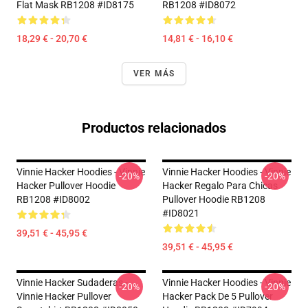
Flat Mask RB1208 #ID8175
RB1208 #ID8072
18,29 € - 20,70 €
14,81 € - 16,10 €
VER MÁS
Productos relacionados
Vinnie Hacker Hoodies - Vinnie
Vinnie Hacker Hoodies - Vinnie
-20%
-20%
Hacker Pullover Hoodie
Hacker Regalo Para Chicas
RB1208 #ID8002
Pullover Hoodie RB1208
#ID8021
39,51 € - 45,95 €
39,51 € - 45,95 €
Vinnie Hacker Sudaderas -
Vinnie Hacker Hoodies - Vinnie
-20%
-20%
Vinnie Hacker Pullover
Hacker Pack De 5 Pullover