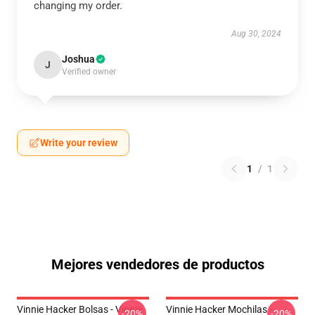
changing my order.
Aug 30, 2024
Joshua
J
Verified owner
Write your review
1
/
1
Mejores vendedores de productos
Vinnie Hacker Bolsas - Vinnie
Vinnie Hacker Mochilas -
-20%
-20%