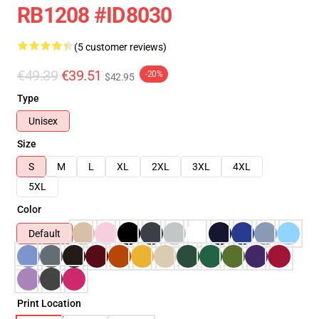
RB1208 #ID8030
(5 customer reviews)
€49.39
€39.51
-20%
$42.95
Type
Unisex
Size
S
M
L
XL
2XL
3XL
4XL
5XL
Color
Default
Print Location