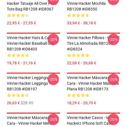
Hacker Tatuaje All Over Print
Vinnie Hacker Mochila
Tote Bag RB1208 #ID8367
RB1208 #ID8350
22,95 € - 27,55 €
33,94 € - 38,18 €
Vinnie Hacker Hats & Caps -
Vinnie Hacker Pillows - VINNIE
-20%
-20%
Vinnie Hacker Baseball Cap
Tire La Almohada RB1208
RB1208 #ID8405
#ID8324
19,78 € - 21,16 €
22,08 € - 26,68 €
Vinnie Hacker Leggings -
Vinnie Hacker Máscaras De
-20%
-20%
Vinnie Hacker Leggings
Cara - Vinnie Hacker Mascara
RB1208 #ID8197
Plana RB1208 #ID8173
26,63 €
$28.95
18,29 € - 20,70 €
Vinnie Hacker Máscaras De
Vinnie Hacker Casos - Vinnie
-20%
-20%
Cara - Vinnie Hacker Merch
Hackerz IPhone Soft Case