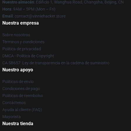
Nuestro almacén
: Edificio 1, Wanghua Road, Changsha, Beijing, CN
Hora
: 9AM – 5PM (Mon – Fri)
Email
: contact@vinniehacker.store
Nuestra empresa
Sobre nosotros
Términos y condiciones
Política de privacidad
DMCA - Política de Copyright
CA SB657: Ley de transparencia en la cadena de suministro
Nuestro apoyo
Políticas de envío
Condiciones de pago
Políticas de reembolso
Contáctenos
Ayuda al cliente (FAQ)
Mayorista
Nuestra tienda