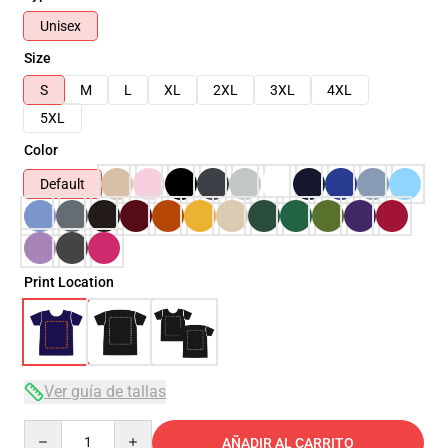
Unisex
Size
S
M
L
XL
2XL
3XL
4XL
5XL
Color
Default
Print Location
Ver guía de tallas
Quantity
AÑADIR AL CARRITO