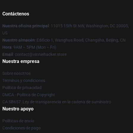
Contáctenos
Nuestra oficina principal
: 11015 15th St NW, Washington, DC 20005,
US
Nuestro almacén
: Edificio 1, Wanghua Road, Changsha, Beijing, CN
Hora
: 9AM – 5PM (Mon – Fri)
Email
: contact@vinniehacker.store
Nuestra empresa
Sobre nosotros
Términos y condiciones
Política de privacidad
DMCA - Política de Copyright
CA SB657: Ley de transparencia en la cadena de suministro
Nuestro apoyo
Políticas de envío
Condiciones de pago