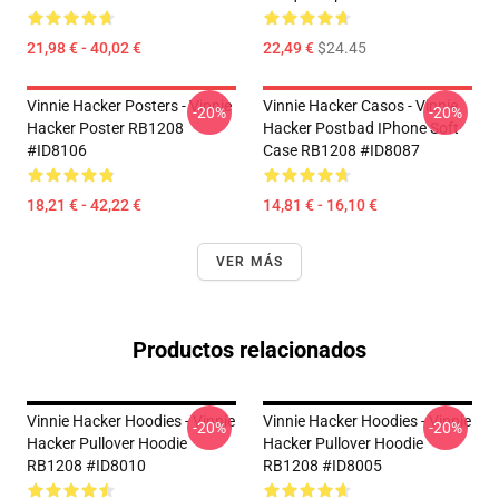
21,98 € - 40,02 €
22,49 €
$24.45
Vinnie Hacker Posters - Vinnie
Vinnie Hacker Casos - Vinnie
-20%
-20%
Hacker Poster RB1208
Hacker Postbad IPhone Soft
#ID8106
Case RB1208 #ID8087
18,21 € - 42,22 €
14,81 € - 16,10 €
VER MÁS
Productos relacionados
Vinnie Hacker Hoodies - Vinnie
Vinnie Hacker Hoodies - Vinnie
-20%
-20%
Hacker Pullover Hoodie
Hacker Pullover Hoodie
RB1208 #ID8010
RB1208 #ID8005