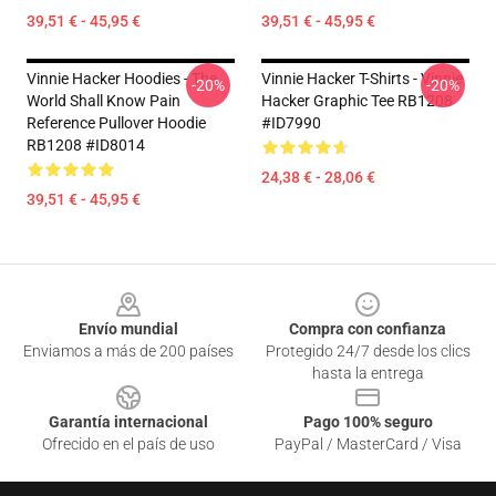
39,51 € - 45,95 €
39,51 € - 45,95 €
Vinnie Hacker Hoodies - The
Vinnie Hacker T-Shirts - Vinnie
-20%
-20%
World Shall Know Pain
Hacker Graphic Tee RB1208
Reference Pullover Hoodie
#ID7990
RB1208 #ID8014
24,38 € - 28,06 €
39,51 € - 45,95 €
Footer
Envío mundial
Compra con confianza
Enviamos a más de 200 países
Protegido 24/7 desde los clics
hasta la entrega
Garantía internacional
Pago 100% seguro
Ofrecido en el país de uso
PayPal / MasterCard / Visa