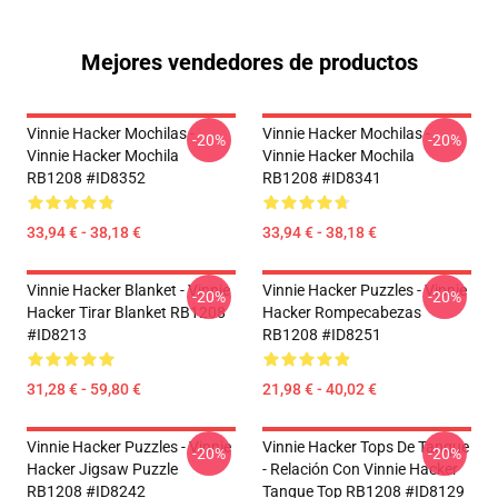
Mejores vendedores de productos
Vinnie Hacker Mochilas -
Vinnie Hacker Mochilas -
-20%
-20%
Vinnie Hacker Mochila
Vinnie Hacker Mochila
RB1208 #ID8352
RB1208 #ID8341
33,94 € - 38,18 €
33,94 € - 38,18 €
Vinnie Hacker Blanket - Vinnie
Vinnie Hacker Puzzles - Vinnie
-20%
-20%
Hacker Tirar Blanket RB1208
Hacker Rompecabezas
#ID8213
RB1208 #ID8251
31,28 € - 59,80 €
21,98 € - 40,02 €
Vinnie Hacker Puzzles - Vinnie
Vinnie Hacker Tops De Tanque
-20%
-20%
Hacker Jigsaw Puzzle
- Relación Con Vinnie Hacker
RB1208 #ID8242
Tanque Top RB1208 #ID8129