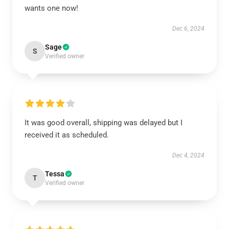
wants one now!
Dec 6, 2024
Sage
S
Verified owner
It was good overall, shipping was delayed but I
received it as scheduled.
Dec 4, 2024
Tessa
T
Verified owner