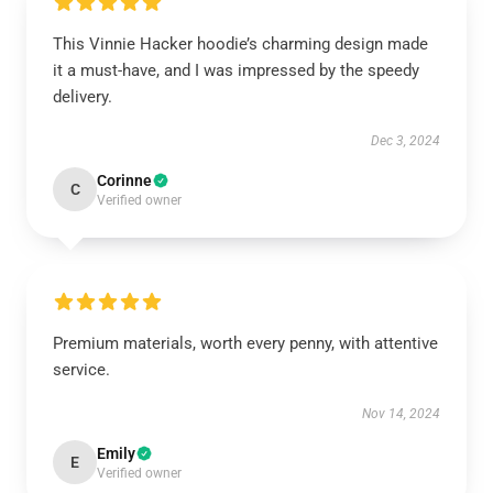
This Vinnie Hacker hoodie’s charming design made
it a must-have, and I was impressed by the speedy
delivery.
Dec 3, 2024
Corinne
C
Verified owner
Premium materials, worth every penny, with attentive
service.
Nov 14, 2024
Emily
E
Verified owner