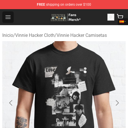
FREE
shipping on orders over $100
Vinnie Hacker Store - Official Vinnie Hacker Merchandis
Open menu
Inicio
/
Vinnie Hacker Cloth
/
Vinnie Hacker Camisetas