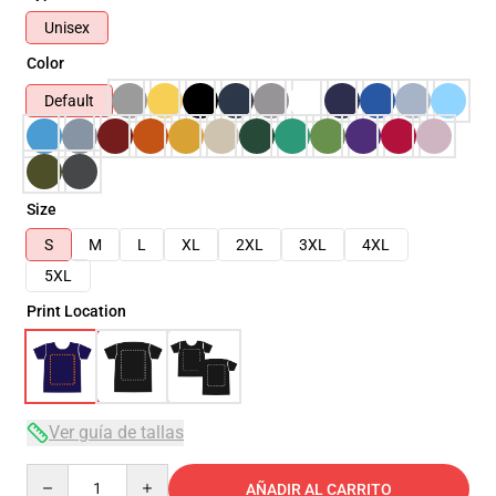
Unisex
Color
Default
Size
S
M
L
XL
2XL
3XL
4XL
5XL
Print Location
Ver guía de tallas
Quantity
AÑADIR AL CARRITO