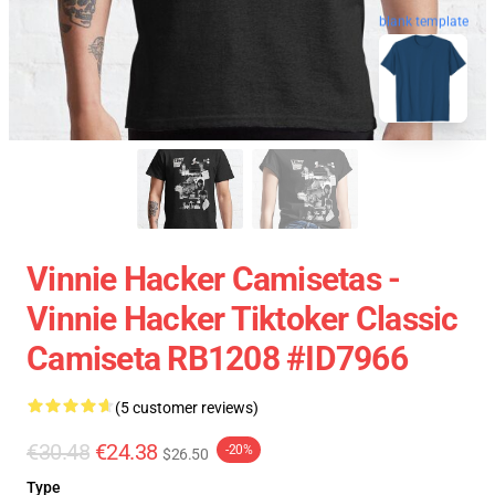
blank template
Vinnie Hacker Camisetas -
Vinnie Hacker Tiktoker Classic
Camiseta RB1208 #ID7966
(5 customer reviews)
€30.48
€24.38
-20%
$26.50
Type