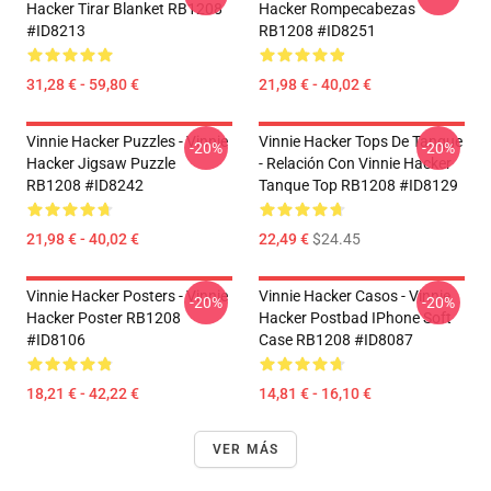
Hacker Tirar Blanket RB1208
Hacker Rompecabezas
#ID8213
RB1208 #ID8251
31,28 € - 59,80 €
21,98 € - 40,02 €
Vinnie Hacker Puzzles - Vinnie
Vinnie Hacker Tops De Tanque
-20%
-20%
Hacker Jigsaw Puzzle
- Relación Con Vinnie Hacker
RB1208 #ID8242
Tanque Top RB1208 #ID8129
21,98 € - 40,02 €
22,49 €
$24.45
Vinnie Hacker Posters - Vinnie
Vinnie Hacker Casos - Vinnie
-20%
-20%
Hacker Poster RB1208
Hacker Postbad IPhone Soft
#ID8106
Case RB1208 #ID8087
18,21 € - 42,22 €
14,81 € - 16,10 €
VER MÁS