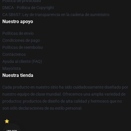
Política de privacidad
DMCA - Política de Copyright
CA SB657: Ley de transparencia en la cadena de suministro
Nuestro apoyo
Políticas de envío
Condiciones de pago
Políticas de reembolso
Contáctenos
Ayuda al cliente (FAQ)
Mayorista
Nuestra tienda
Cada producto en nuestro sitio ha sido cuidadosamente diseñado por
nuestro equipo de clase mundial. Ofrecemos una amplia variedad de
productos: productos de diseño de alta calidad y hermosos que no
son sólo declaraciones de su estilo personal.