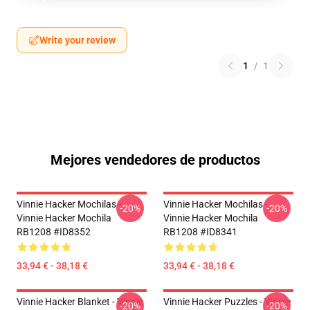
Write your review
1
/
1
Mejores vendedores de productos
Vinnie Hacker Mochilas -
Vinnie Hacker Mochilas -
-20%
-20%
Vinnie Hacker Mochila
Vinnie Hacker Mochila
RB1208 #ID8352
RB1208 #ID8341
33,94 € - 38,18 €
33,94 € - 38,18 €
Vinnie Hacker Blanket - Vinnie
Vinnie Hacker Puzzles - Vinnie
-20%
-20%