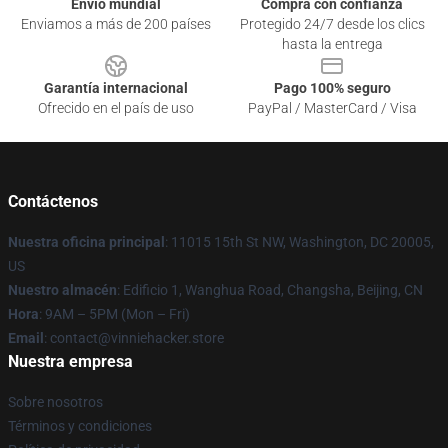
Envío mundial
Compra con confianza
Enviamos a más de 200 países
Protegido 24/7 desde los clics
hasta la entrega
Garantía internacional
Pago 100% seguro
Ofrecido en el país de uso
PayPal / MasterCard / Visa
Contáctenos
Nuestra oficina principal
: 11015 15th St NW, Washington, DC 20005,
US
Nuestro almacén
: Edificio 1, Wanghua Road, Changsha, Beijing, CN
Hora
: 9AM – 5PM (Mon – Fri)
Email
: contact@vinniehacker.store
Nuestra empresa
Sobre nosotros
Términos y condiciones