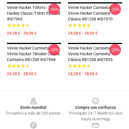
Vinnie Hacker T-Shirts - Vinnie
Vinnie Hacker Camisetas -
-20%
-20%
Hacker Classic T-Shirt RB1208
Vinnie Hacker Camiseta
#ID7965
Clásica RB1208 #ID7970
24,38 € - 28,06 €
24,38 € - 28,06 €
Vinnie Hacker Camisetas -
Vinnie Hacker Camisetas -
-20%
-20%
Vinnie Hacker Tiktoker Classic
Vinnie Hacker Camiseta
Camiseta RB1208 #ID7968
Clásica RB1208 #ID7955
24,38 € - 28,06 €
24,38 € - 28,06 €
Footer
Envío mundial
Compra con confianza
Enviamos a más de 200 países
Protegido 24/7 desde los clics
hasta la entrega