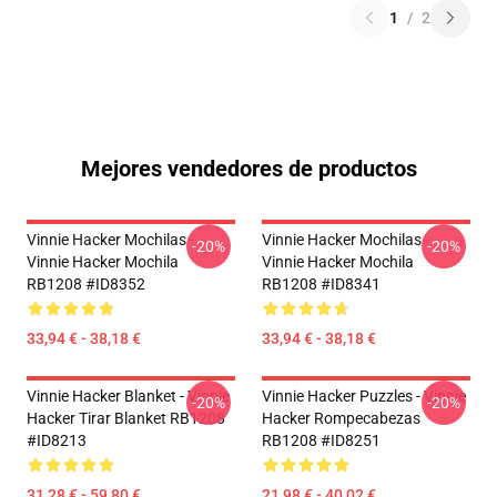
1
/
2
Mejores vendedores de productos
Vinnie Hacker Mochilas -
Vinnie Hacker Mochilas -
-20%
-20%
Vinnie Hacker Mochila
Vinnie Hacker Mochila
RB1208 #ID8352
RB1208 #ID8341
33,94 € - 38,18 €
33,94 € - 38,18 €
Vinnie Hacker Blanket - Vinnie
Vinnie Hacker Puzzles - Vinnie
-20%
-20%
Hacker Tirar Blanket RB1208
Hacker Rompecabezas
#ID8213
RB1208 #ID8251
31,28 € - 59,80 €
21,98 € - 40,02 €