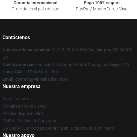
Garantía internacional
Pago 100% seguro
Ofrecido en el país de uso
PayPal / MasterCard / Visa
Contáctenos
Nuestra oficina principal
: 11015 15th St NW, Washington, DC 20005,
US
Nuestro almacén
: Edificio 1, Wanghua Road, Changsha, Beijing, CN
Hora
: 9AM – 5PM (Mon – Fri)
Email
: contact@vinniehacker.store
Nuestra empresa
Sobre nosotros
Términos y condiciones
Política de privacidad
DMCA - Política de Copyright
CA SB657: Ley de transparencia en la cadena de suministro
Nuestro apoyo