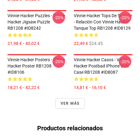
Vinnie Hacker Puzzles - Vinnie
Vinnie Hacker Tops De Tanque
-20%
-20%
Hacker Jigsaw Puzzle
- Relación Con Vinnie Hacker
RB1208 #ID8242
Tanque Top RB1208 #ID8129
21,98 € - 40,02 €
22,49 €
$24.45
Vinnie Hacker Posters - Vinnie
Vinnie Hacker Casos - Vinnie
-20%
-20%
Hacker Poster RB1208
Hacker Postbad IPhone Soft
#ID8106
Case RB1208 #ID8087
18,21 € - 42,22 €
14,81 € - 16,10 €
VER MÁS
Productos relacionados