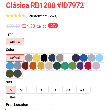
Clásica RB1208 #ID7972
(7 customer reviews)
€30.48
€24.38
-20%
$26.50
Type
Unisex
Color
Default
Size
S
M
L
XL
2XL
3XL
4XL
5XL
Print Location