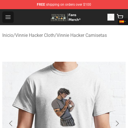
FREE
shipping on orders over $100
Vinnie Hacker Store - Official Vinnie Hacker Merchandis
Open menu
Inicio
/
Vinnie Hacker Cloth
/
Vinnie Hacker Camisetas