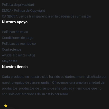
Política de privacidad
DMCA - Política de Copyright
CA SB657: Ley de transparencia en la cadena de suministro
Nuestro apoyo
Políticas de envío
Condiciones de pago
Políticas de reembolso
Contáctenos
Ayuda al cliente (FAQ)
Mayorista
Nuestra tienda
Cada producto en nuestro sitio ha sido cuidadosamente diseñado por
nuestro equipo de clase mundial. Ofrecemos una amplia variedad de
productos: productos de diseño de alta calidad y hermosos que no
son sólo declaraciones de su estilo personal.