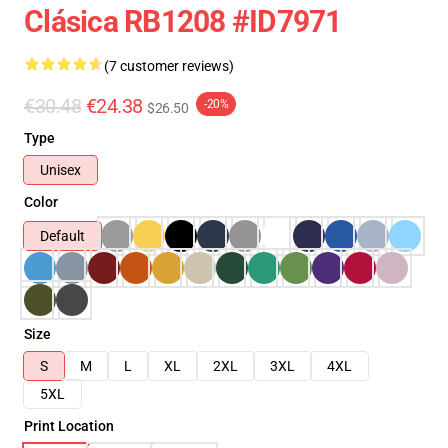
Clásica RB1208 #ID7971
(7 customer reviews)
€30.48
€24.38
-20%
$26.50
Type
Unisex
Color
Default
Size
S
M
L
XL
2XL
3XL
4XL
5XL
Print Location