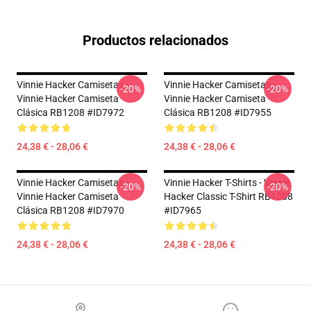
Productos relacionados
Vinnie Hacker Camisetas -
Vinnie Hacker Camisetas -
-20%
-20%
Vinnie Hacker Camiseta
Vinnie Hacker Camiseta
Clásica RB1208 #ID7972
Clásica RB1208 #ID7955
24,38 € - 28,06 €
24,38 € - 28,06 €
Vinnie Hacker Camisetas -
Vinnie Hacker T-Shirts - Vinnie
-20%
-20%
Vinnie Hacker Camiseta
Hacker Classic T-Shirt RB1208
Clásica RB1208 #ID7970
#ID7965
24,38 € - 28,06 €
24,38 € - 28,06 €
Footer