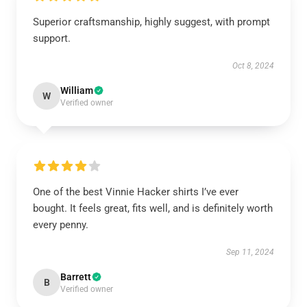
Superior craftsmanship, highly suggest, with prompt
support.
Oct 8, 2024
William
W
Verified owner
One of the best Vinnie Hacker shirts I’ve ever
bought. It feels great, fits well, and is definitely worth
every penny.
Sep 11, 2024
Barrett
B
Verified owner