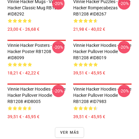
Vinnie Hacker Mugs - Vinnie
Vinnie Hacker Puzzles - Vinnie
-20%
-20%
Hacker Classic Mug RB1208
Hacker Rompecabezas
#ID8292
RB1208 #ID8267
23,00 € - 26,68 €
21,98 € - 40,02 €
Vinnie Hacker Posters - Vinnie
Vinnie Hacker Hoodies - Vinnie
-20%
-20%
Hacker Poster RB1208
Hacker Pullover Hoodie
#ID8099
RB1208 #ID8019
18,21 € - 42,22 €
39,51 € - 45,95 €
Vinnie Hacker Hoodies - Vinnie
Vinnie Hacker Hoodies - Vinnie
-20%
-20%
Hacker Pullover Hoodie
Hacker Pullover Hoodie
RB1208 #ID8005
RB1208 #ID7983
39,51 € - 45,95 €
39,51 € - 45,95 €
VER MÁS