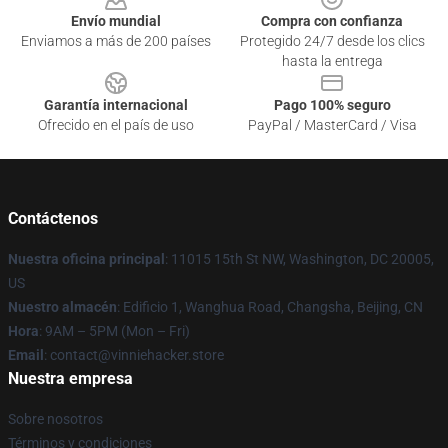
Envío mundial
Compra con confianza
Enviamos a más de 200 países
Protegido 24/7 desde los clics
hasta la entrega
Garantía internacional
Pago 100% seguro
Ofrecido en el país de uso
PayPal / MasterCard / Visa
Contáctenos
Nuestra oficina principal
: 11015 15th St NW, Washington, DC 20005,
US
Nuestro almacén
: Edificio 1, Wanghua Road, Changsha, Beijing, CN
Hora
: 9AM – 5PM (Mon – Fri)
Email
: contact@vinniehacker.store
Nuestra empresa
Sobre nosotros
Términos y condiciones