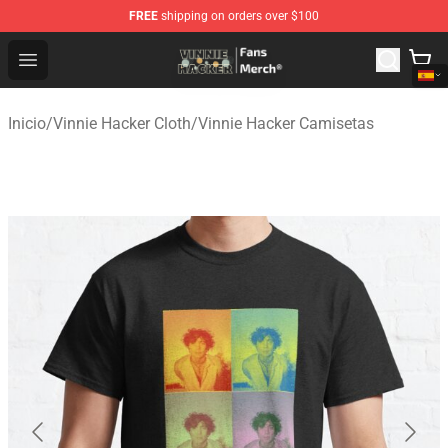
FREE
shipping on orders over $100
Vinnie Hacker Store - Official Vinnie Hacker Merchandis
Open menu
Inicio
/
Vinnie Hacker Cloth
/
Vinnie Hacker Camisetas