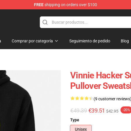
FREE
shipping on orders over $100
ise Shop
a
Comprar por categoría
Seguimiento de pedido
Blog
Vinnie Hacker S
Pullover Sweat
(9 customer reviews
€49.39
€39.51
-20%
$42.95
Type
Unisex