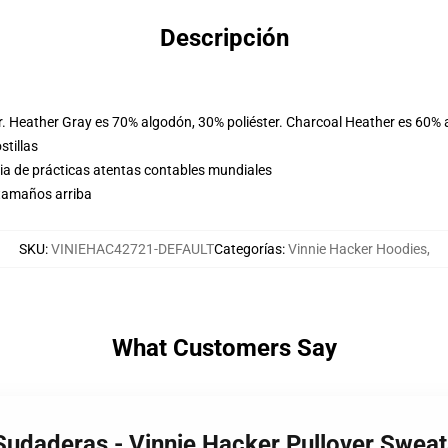
Descripción
r. Heather Gray es 70% algodón, 30% poliéster. Charcoal Heather es 60% 
stillas
eria de prácticas atentas contables mundiales
 tamaños arriba
SKU
:
VINIEHAC42721-DEFAULT
Categorías
:
Vinnie Hacker Hoodies
,
What Customers Say
 Sudaderas - Vinnie Hacker Pullover Swe