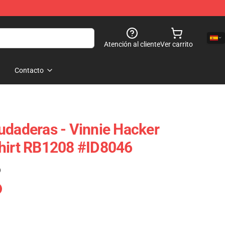
Atención al cliente
Ver carrito
Contacto
udaderas - Vinnie Hacker
shirt RB1208 #ID8046
)