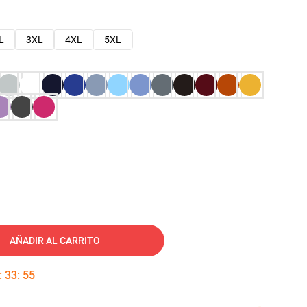
L
3XL
4XL
5XL
AÑADIR AL CARRITO
:
33
:
54