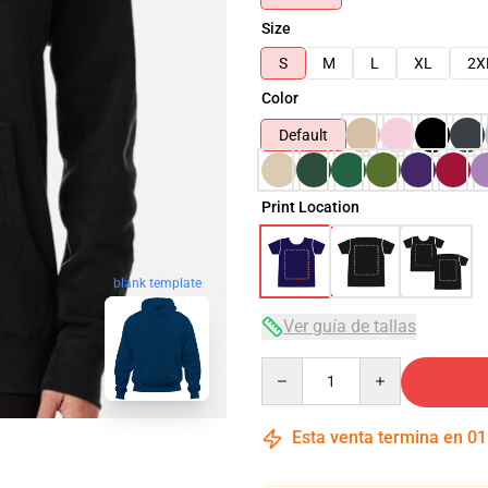
Size
S
M
L
XL
2X
Color
Default
Print Location
blank template
Ver guía de tallas
Quantity
Esta venta termina en
01