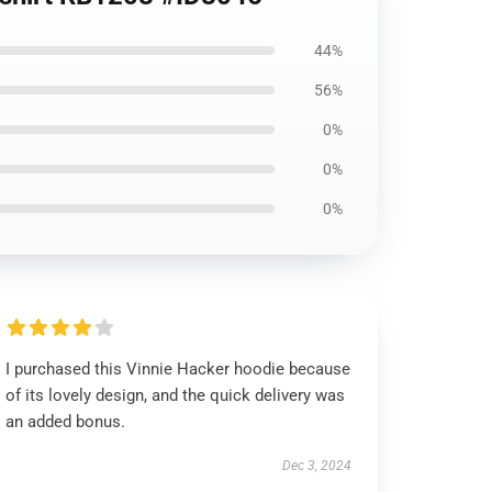
44%
56%
0%
0%
0%
I purchased this Vinnie Hacker hoodie because
of its lovely design, and the quick delivery was
an added bonus.
Dec 3, 2024