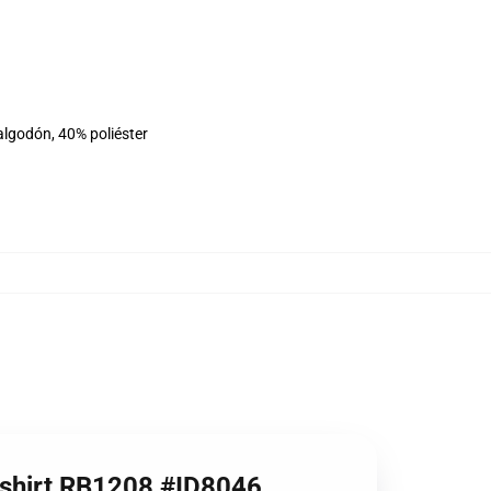
algodón, 40% poliéster
atshirt RB1208 #ID8046