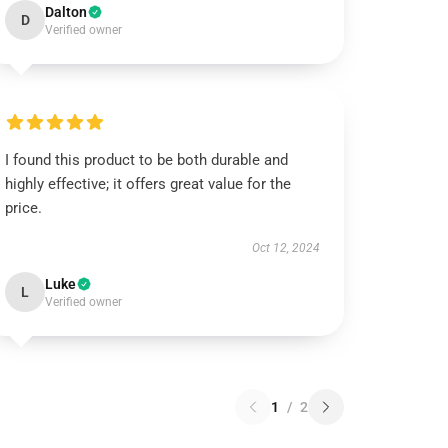
Dalton
D
Verified owner
I found this product to be both durable and
highly effective; it offers great value for the
price.
Oct 12, 2024
Luke
L
Verified owner
1
/
2