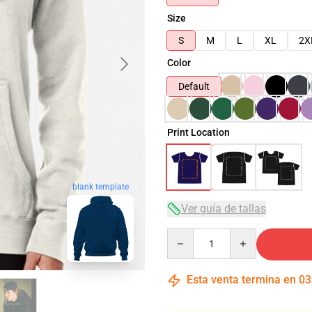
Size
S
M
L
XL
2X
Color
Default
Print Location
blank template
Ver guía de tallas
Quantity
Esta venta termina en
03