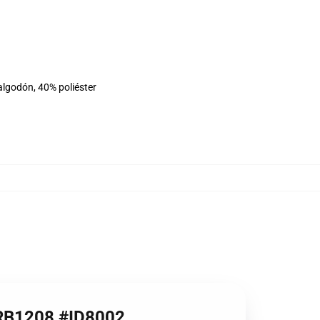
algodón, 40% poliéster
e RB1208 #ID8002