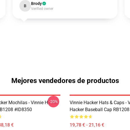
Brody
B
Verified owner
Mejores vendedores de productos
-20%
cker Mochilas - Vinnie Hacker
Vinnie Hacker Hats & Caps - 
RB1208 #ID8350
Hacker Baseball Cap RB1208
38,18 €
19,78 € - 21,16 €