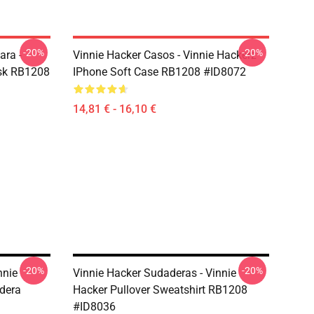
-20%
-20%
ara -
Vinnie Hacker Casos - Vinnie Hackerz
ask RB1208
IPhone Soft Case RB1208 #ID8072
14,81 € - 16,10 €
-20%
-20%
nnie
Vinnie Hacker Sudaderas - Vinnie
adera
Hacker Pullover Sweatshirt RB1208
#ID8036