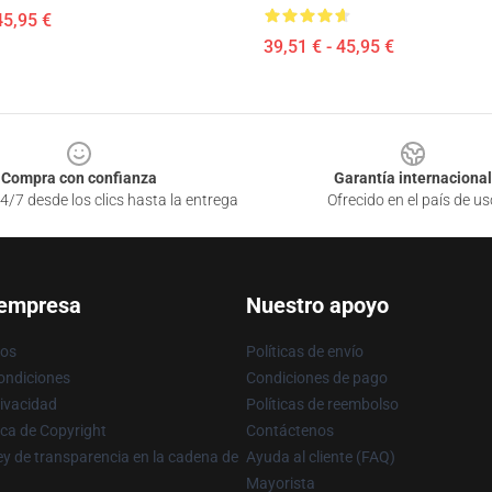
45,95 €
39,51 € - 45,95 €
Compra con confianza
Garantía internacional
4/7 desde los clics hasta la entrega
Ofrecido en el país de us
 empresa
Nuestro apoyo
ros
Políticas de envío
ondiciones
Condiciones de pago
rivacidad
Políticas de reembolso
ica de Copyright
Contáctenos
y de transparencia en la cadena de
Ayuda al cliente (FAQ)
Mayorista