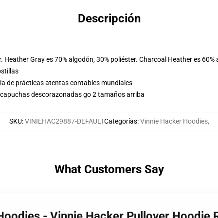
Descripción
r. Heather Gray es 70% algodón, 30% poliéster. Charcoal Heather es 60% 
stillas
eria de prácticas atentas contables mundiales
us capuchas descorazonadas go 2 tamaños arriba
SKU
:
VINIEHAC29887-DEFAULT
Categorías
:
Vinnie Hacker Hoodies
,
What Customers Say
 Hoodies - Vinnie Hacker Pullover Hoodi