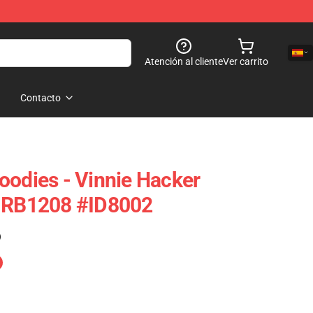
Atención al cliente
Ver carrito
Contacto
oodies - Vinnie Hacker
e RB1208 #ID8002
)