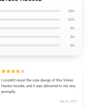
33%
67%
0%
0%
0%
I couldn’t resist the cute design of this Vinnie
Hacker hoodie, and it was delivered to me very
promptly.
Sep 26, 2024