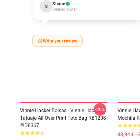
Shane
S
Verified owner
Write your review
-20%
Vinnie Hacker Bolsas - Vinnie Hacker
Vinnie Ha
Tatuaje All Over Print Tote Bag RB1208
Mochila 
#ID8367
33,94 € - 