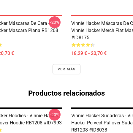
-20%
cker Máscaras De Cara -
Vinnie Hacker Máscaras De C
cker Mascara Plana RB1208
Vinnie Hacker Merch Flat M
#ID8175
20,70 €
18,29 € - 20,70 €
VER MÁS
Productos relacionados
-20%
cker Hoodies - Vinnie Hacker
Vinnie Hacker Sudaderas - Vi
lover Hoodie RB1208 #ID7993
Hacker Pervect Pullover Sud
RB1208 #ID8038