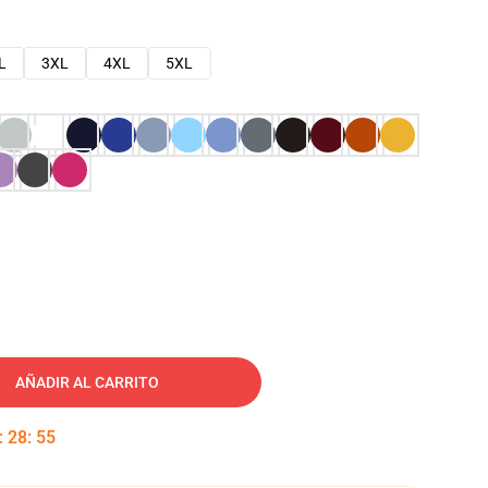
L
3XL
4XL
5XL
AÑADIR AL CARRITO
:
28
:
54