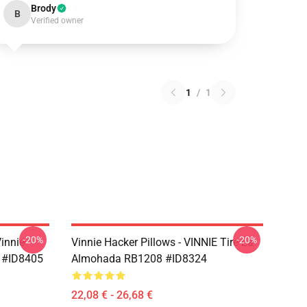
Brody
B
Verified owner
1
/
1
-20%
-20%
Vinnie
Vinnie Hacker Pillows - VINNIE Tire La
 #ID8405
Almohada RB1208 #ID8324
22,08 € - 26,68 €