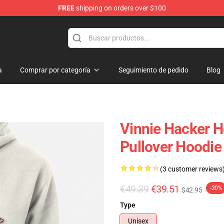
FREE
shipping on orders over $100
ise Shop
a
Comprar por categoría
Seguimiento de pedido
Blog
Vinnie Hacker H
Pullover Hoodi
(3 customer reviews
€49.39
€39.51
-20%
$42.95
Type
Unisex