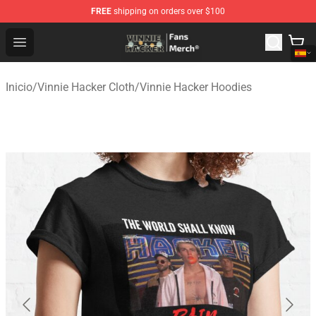
FREE
shipping on orders over $100
Vinnie Hacker Store - Official Vinnie Hacker Merchandis
Open menu
Inicio
/
Vinnie Hacker Cloth
/
Vinnie Hacker Hoodies