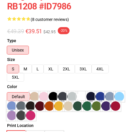
RB1208 #ID7986
(8 customer reviews)
€49.39
€39.51
-20%
$42.95
Type
Unisex
Size
S
M
L
XL
2XL
3XL
4XL
5XL
Color
Default
Print Location