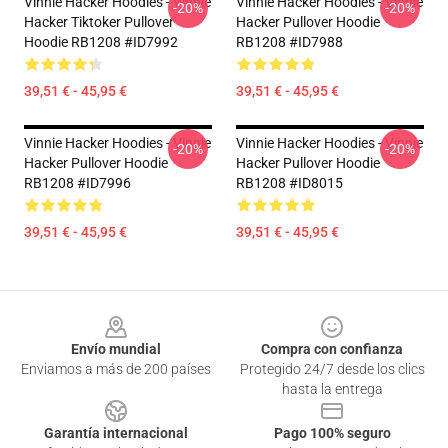
Vinnie Hacker Hoodies - Vinnie
Vinnie Hacker Hoodies - Vinnie
-20%
-20%
Hacker Tiktoker Pullover
Hacker Pullover Hoodie
Hoodie RB1208 #ID7992
RB1208 #ID7988
39,51 € - 45,95 €
39,51 € - 45,95 €
Vinnie Hacker Hoodies - Vinnie
Vinnie Hacker Hoodies - Vinnie
-20%
-20%
Hacker Pullover Hoodie
Hacker Pullover Hoodie
RB1208 #ID7996
RB1208 #ID8015
39,51 € - 45,95 €
39,51 € - 45,95 €
Footer
Envío mundial
Compra con confianza
Enviamos a más de 200 países
Protegido 24/7 desde los clics
hasta la entrega
Garantía internacional
Pago 100% seguro