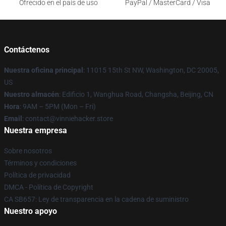
Ofrecido en el país de uso
PayPal / MasterCard / Visa
Contáctenos
Nuestra oficina principal
: 11015 15th St NW, Washington, DC 20005,
US
Nuestro almacén
: Edificio 1, Wanghua Road, Changsha, Beijing, CN
Hora
: 9AM – 5PM (Mon – Fri)
Email
: contact@vinniehacker.store
Nuestra empresa
Sobre nosotros
Términos y condiciones
Política de privacidad
DMCA - Política de Copyright
CA SB657: Ley de transparencia en la cadena de suministro
Nuestro apoyo