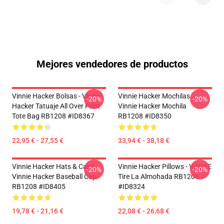
Mejores vendedores de productos
Vinnie Hacker Bolsas - Vinnie
Vinnie Hacker Mochilas -
-20%
-20%
Hacker Tatuaje All Over Print
Vinnie Hacker Mochila
Tote Bag RB1208 #ID8367
RB1208 #ID8350
22,95 € - 27,55 €
33,94 € - 38,18 €
Vinnie Hacker Hats & Caps -
Vinnie Hacker Pillows - VINNIE
-20%
-20%
Vinnie Hacker Baseball Cap
Tire La Almohada RB1208
RB1208 #ID8405
#ID8324
19,78 € - 21,16 €
22,08 € - 26,68 €