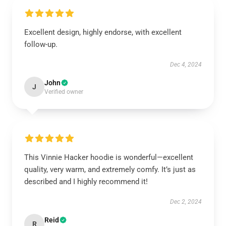
Excellent design, highly endorse, with excellent
follow-up.
Dec 4, 2024
John
J
Verified owner
This Vinnie Hacker hoodie is wonderful—excellent
quality, very warm, and extremely comfy. It’s just as
described and I highly recommend it!
Dec 2, 2024
Reid
R