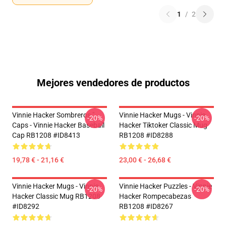
1
/
2
Mejores vendedores de productos
Vinnie Hacker Sombreros "
Vinnie Hacker Mugs - Vinnie
-20%
-20%
Caps - Vinnie Hacker Baseball
Hacker Tiktoker Classic Mug
Cap RB1208 #ID8413
RB1208 #ID8288
19,78 € - 21,16 €
23,00 € - 26,68 €
Vinnie Hacker Mugs - Vinnie
Vinnie Hacker Puzzles - Vinnie
-20%
-20%
Hacker Classic Mug RB1208
Hacker Rompecabezas
#ID8292
RB1208 #ID8267