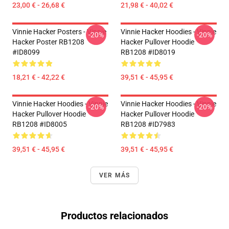
23,00 € - 26,68 €
21,98 € - 40,02 €
Vinnie Hacker Posters - Vinnie
Vinnie Hacker Hoodies - Vinnie
-20%
-20%
Hacker Poster RB1208
Hacker Pullover Hoodie
#ID8099
RB1208 #ID8019
18,21 € - 42,22 €
39,51 € - 45,95 €
Vinnie Hacker Hoodies - Vinnie
Vinnie Hacker Hoodies - Vinnie
-20%
-20%
Hacker Pullover Hoodie
Hacker Pullover Hoodie
RB1208 #ID8005
RB1208 #ID7983
39,51 € - 45,95 €
39,51 € - 45,95 €
VER MÁS
Productos relacionados