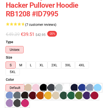
Hacker Pullover Hoodie
RB1208 #ID7995
(7 customer reviews)
€49.39
€39.51
-20%
$42.95
Type
Unisex
Size
S
M
L
XL
2XL
3XL
4XL
5XL
Color
Default