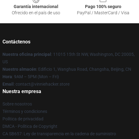
Garantía internacional
Pago 100% seguro
Ofrecido en el país de uso
PayPal / MasterCard / Visa
Contáctenos
Nuestra oficina principal
: 11015 15th St NW, Washington, DC 20005,
US
Nuestro almacén
: Edificio 1, Wanghua Road, Changsha, Beijing, CN
Hora
: 9AM – 5PM (Mon – Fri)
Email
: contact@vinniehacker.store
Nuestra empresa
Sobre nosotros
Términos y condiciones
Política de privacidad
DMCA - Política de Copyright
CA SB657: Ley de transparencia en la cadena de suministro