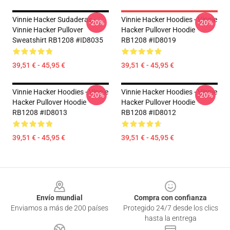
Vinnie Hacker Sudaderas -
Vinnie Hacker Hoodies - Vinnie
-20%
-20%
Vinnie Hacker Pullover
Hacker Pullover Hoodie
Sweatshirt RB1208 #ID8035
RB1208 #ID8019
39,51 € - 45,95 €
39,51 € - 45,95 €
Vinnie Hacker Hoodies - Vinnie
Vinnie Hacker Hoodies - Vinnie
-20%
-20%
Hacker Pullover Hoodie
Hacker Pullover Hoodie
RB1208 #ID8013
RB1208 #ID8012
39,51 € - 45,95 €
39,51 € - 45,95 €
Footer
Envío mundial
Compra con confianza
Enviamos a más de 200 países
Protegido 24/7 desde los clics
hasta la entrega