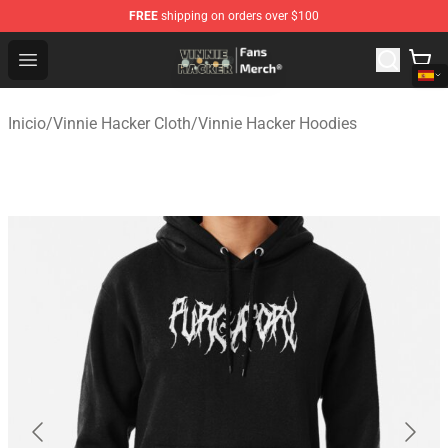
FREE
shipping on orders over $100
Vinnie Hacker Store - Official Vinnie Hacker Merchandis
Open menu
Inicio
/
Vinnie Hacker Cloth
/
Vinnie Hacker Hoodies