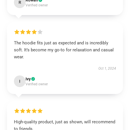
Rowan
R
Verified owner
The hoodie fits just as expected and is incredibly
soft. It’s become my go-to for relaxation and casual
wear.
Oct 1, 2024
Ivy
I
Verified owner
High-quality product, just as shown, will recommend
to friends.