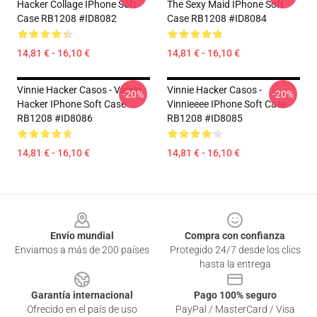
Hacker Collage IPhone Soft
The Sexy Maid IPhone Soft
Case RB1208 #ID8082
Case RB1208 #ID8084
14,81 € - 16,10 €
14,81 € - 16,10 €
Vinnie Hacker Casos - Vinnie
Vinnie Hacker Casos -
-20%
-20%
Hacker IPhone Soft Case
Vinnieeee IPhone Soft Case
RB1208 #ID8086
RB1208 #ID8085
14,81 € - 16,10 €
14,81 € - 16,10 €
Footer
Envío mundial
Compra con confianza
Enviamos a más de 200 países
Protegido 24/7 desde los clics
hasta la entrega
Garantía internacional
Pago 100% seguro
Ofrecido en el país de uso
PayPal / MasterCard / Visa