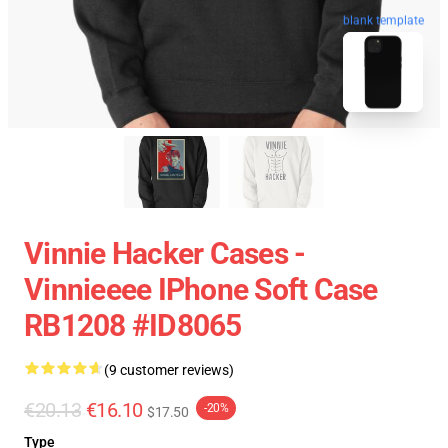
blank template
Vinnie Hacker Cases -
Vinnieeee IPhone Soft Case
RB1208 #ID8065
(9 customer reviews)
€20.13
€16.10
-20%
$17.50
Type