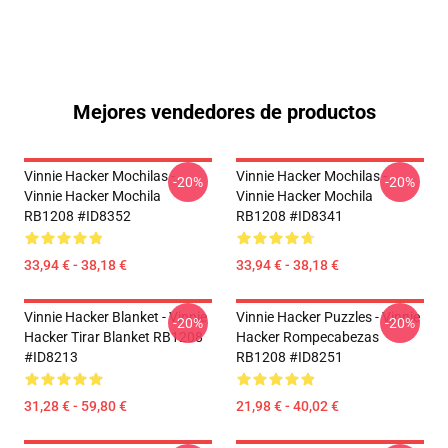
Mejores vendedores de productos
Vinnie Hacker Mochilas -
Vinnie Hacker Mochilas -
-20%
-20%
Vinnie Hacker Mochila
Vinnie Hacker Mochila
RB1208 #ID8352
RB1208 #ID8341
33,94 € - 38,18 €
33,94 € - 38,18 €
Vinnie Hacker Blanket - Vinnie
Vinnie Hacker Puzzles - Vinnie
-20%
-20%
Hacker Tirar Blanket RB1208
Hacker Rompecabezas
#ID8213
RB1208 #ID8251
31,28 € - 59,80 €
21,98 € - 40,02 €