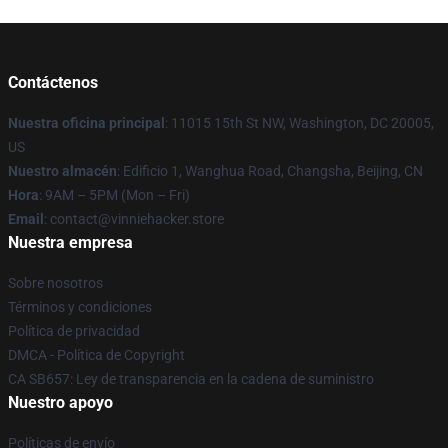
Contáctenos
Nuestra oficina principal
: 11015 15th St NW, Washington, DC 20005,
US
Nuestro almacén
: Edificio 1, Wanghua Road, Changsha, Beijing, CN
Hora
: 9AM – 5PM (Mon – Fri)
Email
: contact@vinniehacker.store
Nuestra empresa
Sobre nosotros
Términos y condiciones
Política de privacidad
DMCA - Política de Copyright
CA SB657: Ley de transparencia en la cadena de suministro
Nuestro apoyo
Políticas de envío