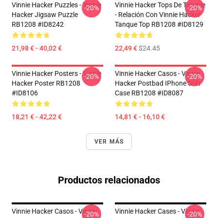
Vinnie Hacker Puzzles - Vinnie
Vinnie Hacker Tops De Tanque
-20%
-20%
Hacker Jigsaw Puzzle
- Relación Con Vinnie Hacker
RB1208 #ID8242
Tanque Top RB1208 #ID8129
21,98 € - 40,02 €
22,49 €
$24.45
Vinnie Hacker Posters - Vinnie
Vinnie Hacker Casos - Vinnie
-20%
-20%
Hacker Poster RB1208
Hacker Postbad IPhone Soft
#ID8106
Case RB1208 #ID8087
18,21 € - 42,22 €
14,81 € - 16,10 €
VER MÁS
Productos relacionados
Vinnie Hacker Casos - Vinnie
Vinnie Hacker Cases - Vinnie
-20%
-20%