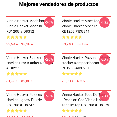
Mejores vendedores de productos
Vinnie Hacker Mochilas -
Vinnie Hacker Mochilas -
-20%
-20%
Vinnie Hacker Mochila
Vinnie Hacker Mochila
RB1208 #ID8352
RB1208 #ID8341
33,94 € - 38,18 €
33,94 € - 38,18 €
Vinnie Hacker Blanket - Vinnie
Vinnie Hacker Puzzles - Vinnie
-20%
-20%
Hacker Tirar Blanket RB1208
Hacker Rompecabezas
#ID8213
RB1208 #ID8251
31,28 € - 59,80 €
21,98 € - 40,02 €
Vinnie Hacker Puzzles - Vinnie
Vinnie Hacker Tops De Tanque
-20%
-20%
Hacker Jigsaw Puzzle
- Relación Con Vinnie Hacker
RB1208 #ID8242
Tanque Top RB1208 #ID8129