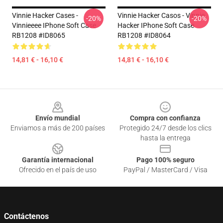
Vinnie Hacker Cases -
Vinnie Hacker Casos - Vinnie
-20%
-20%
Vinnieeee IPhone Soft Case
Hacker IPhone Soft Case
RB1208 #ID8065
RB1208 #ID8064
14,81 € - 16,10 €
14,81 € - 16,10 €
Footer
Envío mundial
Compra con confianza
Enviamos a más de 200 países
Protegido 24/7 desde los clics
hasta la entrega
Garantía internacional
Pago 100% seguro
Ofrecido en el país de uso
PayPal / MasterCard / Visa
Contáctenos