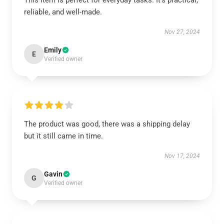
This item is perfect for everyday tasks. It’s practical,
reliable, and well-made.
Nov 27, 2024
Emily
E
Verified owner
The product was good, there was a shipping delay
but it still came in time.
Nov 17, 2024
Gavin
G
Verified owner