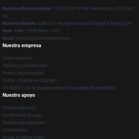
Nuestra oficina principal
: 11015 15th St NW, Washington, DC 20005,
US
Nuestro almacén
: Edificio 1, Wanghua Road, Changsha, Beijing, CN
Hora
: 9AM – 5PM (Mon – Fri)
Email
: contact@vinniehacker.store
Nuestra empresa
Sobre nosotros
Términos y condiciones
Política de privacidad
DMCA - Política de Copyright
CA SB657: Ley de transparencia en la cadena de suministro
Nuestro apoyo
Políticas de envío
Condiciones de pago
Políticas de reembolso
Contáctenos
Ayuda al cliente (FAQ)