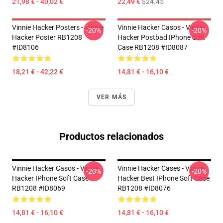
21,98 € - 40,02 €
22,49 €
$24.45
Vinnie Hacker Posters - Vinnie
Vinnie Hacker Casos - Vinnie
-20%
-20%
Hacker Poster RB1208
Hacker Postbad IPhone Soft
#ID8106
Case RB1208 #ID8087
18,21 € - 42,22 €
14,81 € - 16,10 €
VER MÁS
Productos relacionados
Vinnie Hacker Casos - Vinnie
Vinnie Hacker Cases - Vinnie
-20%
-20%
Hacker IPhone Soft Case
Hacker Best IPhone Soft Case
RB1208 #ID8069
RB1208 #ID8076
14,81 € - 16,10 €
14,81 € - 16,10 €