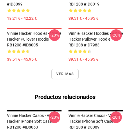
#ID8099
RB1208 #ID8019
18,21 € - 42,22 €
39,51 € - 45,95 €
Vinnie Hacker Hoodies - Vinnie
Vinnie Hacker Hoodies - Vinnie
-20%
-20%
Hacker Pullover Hoodie
Hacker Pullover Hoodie
RB1208 #ID8005
RB1208 #ID7983
39,51 € - 45,95 €
39,51 € - 45,95 €
VER MÁS
Productos relacionados
Vinnie Hacker Casos - Vinnie
Vinnie Hacker Casos - Vinnie
-20%
-20%
Hacker IPhone Soft Case
Hacker IPhone Soft Case
RB1208 #ID8063
RB1208 #ID8089