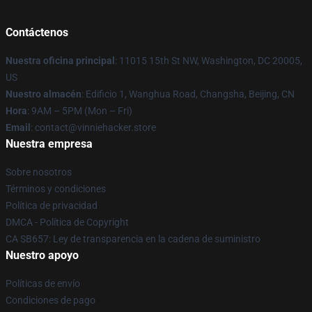
Contáctenos
Nuestra oficina principal
: 11015 15th St NW, Washington, DC 20005,
US
Nuestro almacén
: Edificio 1, Wanghua Road, Changsha, Beijing, CN
Hora
: 9AM – 5PM (Mon – Fri)
Email
: contact@vinniehacker.store
Nuestra empresa
Sobre nosotros
Términos y condiciones
Política de privacidad
DMCA - Política de Copyright
CA SB657: Ley de transparencia en la cadena de suministro
Nuestro apoyo
Políticas de envío
Condiciones de pago