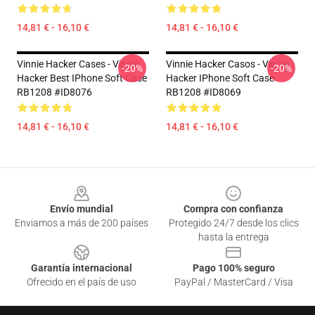
14,81 € - 16,10 €
14,81 € - 16,10 €
Vinnie Hacker Cases - Vinnie
Vinnie Hacker Casos - Vinnie
-20%
-20%
Hacker Best IPhone Soft Case
Hacker IPhone Soft Case
RB1208 #ID8076
RB1208 #ID8069
14,81 € - 16,10 €
14,81 € - 16,10 €
Footer
Envío mundial
Compra con confianza
Enviamos a más de 200 países
Protegido 24/7 desde los clics
hasta la entrega
Garantía internacional
Pago 100% seguro
Ofrecido en el país de uso
PayPal / MasterCard / Visa