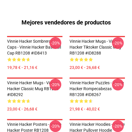
Mejores vendedores de productos
Vinnie Hacker Sombreros "
Vinnie Hacker Mugs - Vinnie
-20%
-20%
Caps - Vinnie Hacker Baseball
Hacker Tiktoker Classic Mug
Cap RB1208 #ID8413
RB1208 #ID8288
19,78 € - 21,16 €
23,00 € - 26,68 €
Vinnie Hacker Mugs - Vinnie
Vinnie Hacker Puzzles - Vinnie
-20%
-20%
Hacker Classic Mug RB1208
Hacker Rompecabezas
#ID8292
RB1208 #ID8267
23,00 € - 26,68 €
21,98 € - 40,02 €
Vinnie Hacker Posters - Vinnie
Vinnie Hacker Hoodies - Vinnie
-20%
-20%
Hacker Poster RB1208
Hacker Pullover Hoodie