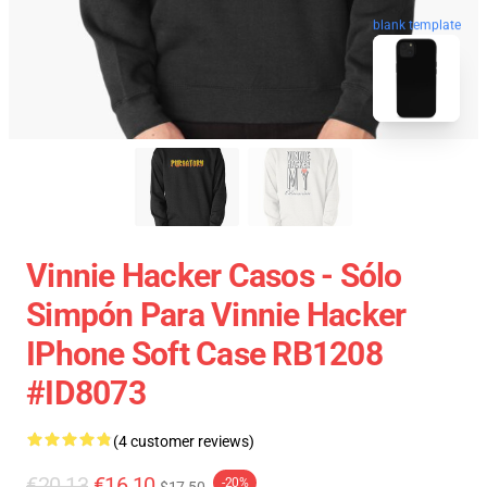
blank template
Vinnie Hacker Casos - Sólo
Simpón Para Vinnie Hacker
IPhone Soft Case RB1208
#ID8073
(4 customer reviews)
€20.13
€16.10
-20%