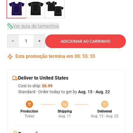
Ver guia de tamanhos
Quantity
ADICIONAR AO CARRINHO
Esta promoção termina em
00
:
55
:
54
Deliver to United States
Cost to ship:
$6.99
Standard - Order today to get by
Aug. 15 - Aug. 22
Production
Shipping
Delivered
Today
Aug. 11
Aug. 15 - Aug. 22