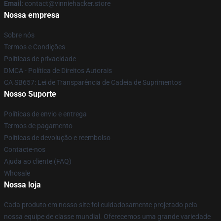
Email
: contact@vinniehacker.store
Nossa empresa
Sobre nós
Termos e Condições
Políticas de privacidade
DMCA - Política de Direitos Autorais
CA SB657: Lei de Transparência de Cadeia de Suprimentos
Nosso Suporte
Políticas de envio e entrega
Termos de pagamento
Políticas de devolução e reembolso
Contacte-nos
Ajuda ao cliente (FAQ)
Whosale
Nossa loja
Cada produto em nosso site foi cuidadosamente projetado pela
nossa equipe de classe mundial. Oferecemos uma grande variedade