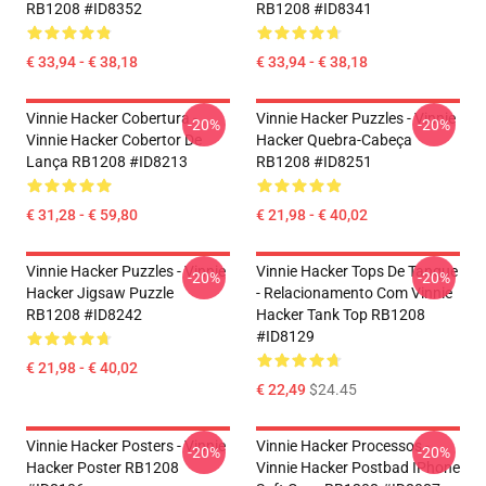
RB1208 #ID8352
RB1208 #ID8341
€ 33,94 - € 38,18
€ 33,94 - € 38,18
Vinnie Hacker Cobertura -
Vinnie Hacker Puzzles - Vinnie
-20%
-20%
Vinnie Hacker Cobertor De
Hacker Quebra-Cabeça
Lança RB1208 #ID8213
RB1208 #ID8251
€ 31,28 - € 59,80
€ 21,98 - € 40,02
Vinnie Hacker Puzzles - Vinnie
Vinnie Hacker Tops De Tanque
-20%
-20%
Hacker Jigsaw Puzzle
- Relacionamento Com Vinnie
RB1208 #ID8242
Hacker Tank Top RB1208
#ID8129
€ 21,98 - € 40,02
€ 22,49
$24.45
Vinnie Hacker Posters - Vinnie
Vinnie Hacker Processos -
-20%
-20%
Hacker Poster RB1208
Vinnie Hacker Postbad IPhone