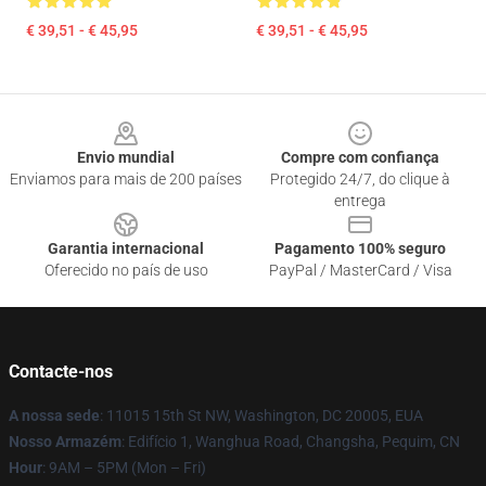
€ 39,51 - € 45,95
€ 39,51 - € 45,95
Footer
Envio mundial
Compre com confiança
Enviamos para mais de 200 países
Protegido 24/7, do clique à
entrega
Garantia internacional
Pagamento 100% seguro
Oferecido no país de uso
PayPal / MasterCard / Visa
Contacte-nos
A nossa sede
: 11015 15th St NW, Washington, DC 20005, EUA
Nosso Armazém
: Edifício 1, Wanghua Road, Changsha, Pequim, CN
Hour
: 9AM – 5PM (Mon – Fri)