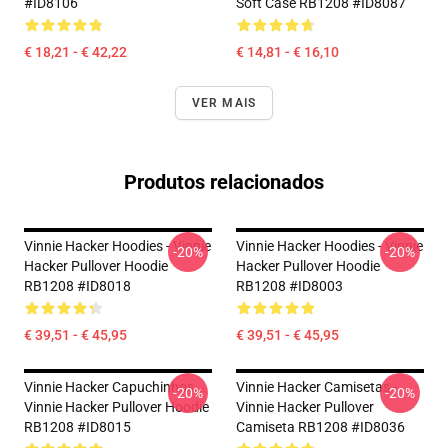
#ID8106
Soft Case RB1208 #ID8087
€ 18,21 - € 42,22
€ 14,81 - € 16,10
VER MAIS
Produtos relacionados
Vinnie Hacker Hoodies - Vinnie
Vinnie Hacker Hoodies - Vinnie
-20%
-20%
Hacker Pullover Hoodie
Hacker Pullover Hoodie
RB1208 #ID8018
RB1208 #ID8003
€ 39,51 - € 45,95
€ 39,51 - € 45,95
Vinnie Hacker Capuchinhos...
Vinnie Hacker Camisetas -
-20%
-20%
Vinnie Hacker Pullover Hoodie
Vinnie Hacker Pullover
RB1208 #ID8015
Camiseta RB1208 #ID8036