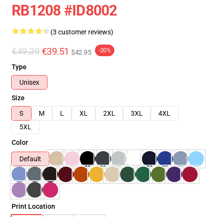
RB1208 #ID8002
(3 customer reviews)
€49.39
€39.51
-20%
$42.95
Type
Unisex
Size
S
M
L
XL
2XL
3XL
4XL
5XL
Color
Default
Print Location