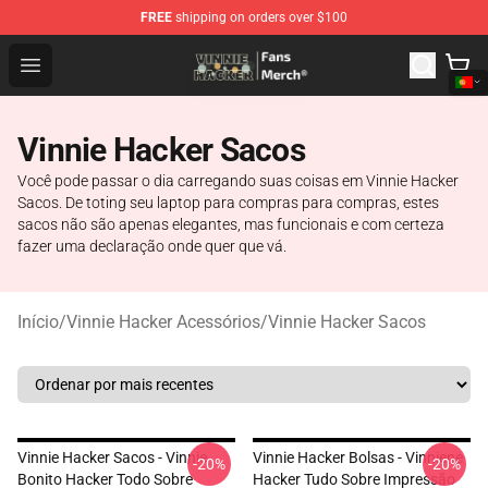
FREE
shipping on orders over $100
Vinnie Hacker Store - Official Vinnie Hacker Merchandis
Open menu
Vinnie Hacker Sacos
Você pode passar o dia carregando suas coisas em Vinnie Hacker
Sacos. De toting seu laptop para compras para compras, estes
sacos não são apenas elegantes, mas funcionais e com certeza
fazer uma declaração onde quer que vá.
Início
/
Vinnie Hacker Acessórios
/
Vinnie Hacker Sacos
Vinnie Hacker Sacos - Vinnie
Vinnie Hacker Bolsas - Vinniene
-20%
-20%
Bonito Hacker Todo Sobre
Hacker Tudo Sobre Impressão