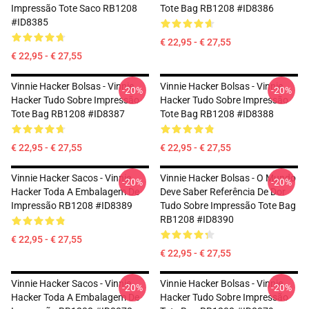
Impressão Tote Saco RB1208
Tote Bag RB1208 #ID8386
#ID8385
€ 22,95 - € 27,55
€ 22,95 - € 27,55
Vinnie Hacker Bolsas - Vinnie
Vinnie Hacker Bolsas - Vinnie
-20%
-20%
Hacker Tudo Sobre Impressão
Hacker Tudo Sobre Impressão
Tote Bag RB1208 #ID8387
Tote Bag RB1208 #ID8388
€ 22,95 - € 27,55
€ 22,95 - € 27,55
Vinnie Hacker Sacos - Vinnie
Vinnie Hacker Bolsas - O Mundo
-20%
-20%
Hacker Toda A Embalagem De
Deve Saber Referência De Dor
Impressão RB1208 #ID8389
Tudo Sobre Impressão Tote Bag
RB1208 #ID8390
€ 22,95 - € 27,55
€ 22,95 - € 27,55
Vinnie Hacker Sacos - Vinnie
Vinnie Hacker Bolsas - Vinnie
-20%
-20%
Hacker Toda A Embalagem De
Hacker Tudo Sobre Impressão