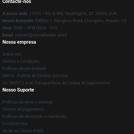
Contacte-nos
A nossa sede
: 11015 15th St NW, Washington, DC 20005, EUA
Nosso Armazém
: Edifício 1, Wanghua Road, Changsha, Pequim, CN
Hour
: 9AM – 5PM (Mon – Fri)
Email
: contact@vinniehacker.store
Nossa empresa
Sobre nós
Termos e Condições
Políticas de privacidade
DMCA - Política de Direitos Autorais
CA SB657: Lei de Transparência de Cadeia de Suprimentos
Nosso Suporte
Políticas de envio e entrega
Termos de pagamento
Políticas de devolução e reembolso
Contacte-nos
Ajuda ao cliente (FAQ)