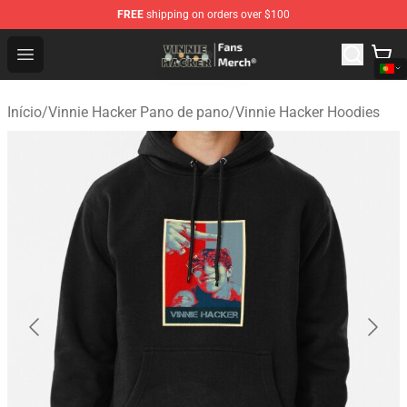
FREE
shipping on orders over $100
Vinnie Hacker Store - Official Vinnie Hacker Merchandis
Open menu
Início
/
Vinnie Hacker Pano de pano
/
Vinnie Hacker Hoodies