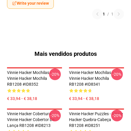
Write your review
1
/
1
Mais vendidos produtos
Vinnie Hacker Mochilas -
Vinnie Hacker Mochilas -
-20%
-20%
Vinnie Hacker Mochila
Vinnie Hacker Mochila
RB1208 #ID8352
RB1208 #ID8341
€ 33,94 - € 38,18
€ 33,94 - € 38,18
Vinnie Hacker Cobertura -
Vinnie Hacker Puzzles - Vinnie
-20%
-20%
Vinnie Hacker Cobertor De
Hacker Quebra-Cabeça
Lança RB1208 #ID8213
RB1208 #ID8251