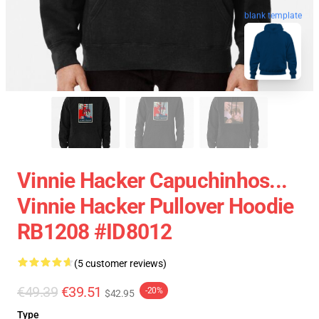
blank template
Vinnie Hacker Capuchinhos...
Vinnie Hacker Pullover Hoodie
RB1208 #ID8012
(5 customer reviews)
€49.39
€39.51
-20%
$42.95
Type