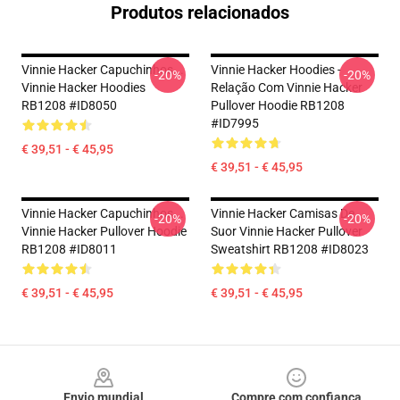
Produtos relacionados
Vinnie Hacker Capuchinhos...
Vinnie Hacker Hoodies -
-20%
-20%
Vinnie Hacker Hoodies
Relação Com Vinnie Hacker
RB1208 #ID8050
Pullover Hoodie RB1208
#ID7995
€ 39,51 - € 45,95
€ 39,51 - € 45,95
Vinnie Hacker Capuchinhos...
Vinnie Hacker Camisas De
-20%
-20%
Vinnie Hacker Pullover Hoodie
Suor Vinnie Hacker Pullover
RB1208 #ID8011
Sweatshirt RB1208 #ID8023
€ 39,51 - € 45,95
€ 39,51 - € 45,95
Footer
Envio mundial
Compre com confiança