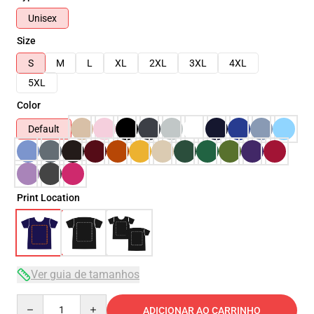
Unisex
Size
S
M
L
XL
2XL
3XL
4XL
5XL
Color
Default
Print Location
Ver guia de tamanhos
Quantity
ADICIONAR AO CARRINHO