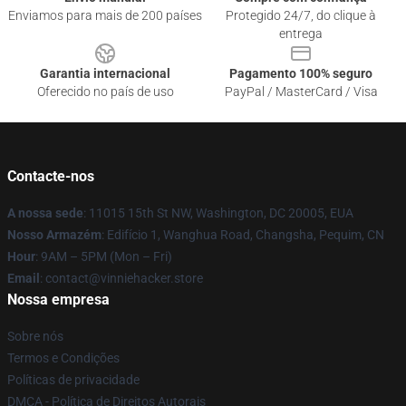
Enviamos para mais de 200 países
Protegido 24/7, do clique à
entrega
Garantia internacional
Pagamento 100% seguro
Oferecido no país de uso
PayPal / MasterCard / Visa
Contacte-nos
A nossa sede
: 11015 15th St NW, Washington, DC 20005, EUA
Nosso Armazém
: Edifício 1, Wanghua Road, Changsha, Pequim, CN
Hour
: 9AM – 5PM (Mon – Fri)
Email
: contact@vinniehacker.store
Nossa empresa
Sobre nós
Termos e Condições
Políticas de privacidade
DMCA - Política de Direitos Autorais