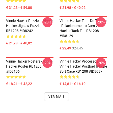
€ 31,28 - € 59,80
€ 21,98 - € 40,02
Vinnie Hacker Puzzles - Vinnie
Vinnie Hacker Tops De Tanque
-20%
-20%
Hacker Jigsaw Puzzle
- Relacionamento Com Vinnie
RB1208 #ID8242
Hacker Tank Top RB1208
#ID8129
€ 21,98 - € 40,02
€ 22,49
$24.45
Vinnie Hacker Posters - Vinnie
Vinnie Hacker Processos -
-20%
-20%
Hacker Poster RB1208
Vinnie Hacker Postbad IPhone
#ID8106
Soft Case RB1208 #ID8087
€ 18,21 - € 42,22
€ 14,81 - € 16,10
VER MAIS