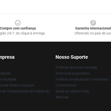
Compre com confiança
Garantia internacional
gido 24/7, do clique à entrega
Oferecido no país de us
mpresa
Nosso Suporte
Políticas de envio e entrega
ndições
Termos de pagamento
privacidade
Políticas de devolução e reembolso
ca de Direitos Autorais
Contacte-nos
i de Transparência de Cadeia de
Ajuda ao cliente (FAQ)
Whosale