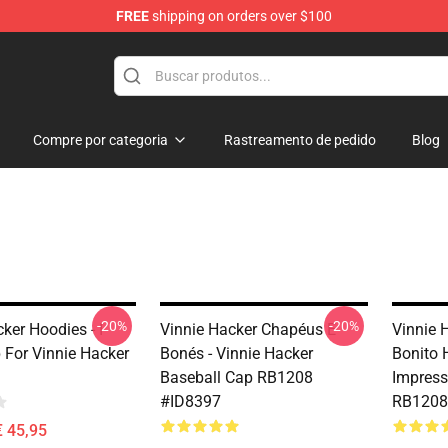
FREE
shipping on orders over $100
ise Shop
Compre por categoria
Rastreamento de pedido
Blog
-20%
-20%
ker Hoodies - I
Vinnie Hacker Chapéus E
Vinnie 
 For Vinnie Hacker
Bonés - Vinnie Hacker
Bonito 
Baseball Cap RB1208
Impress
#ID8397
RB1208
€ 45,95