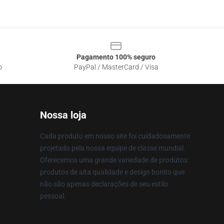
Pagamento 100% seguro
o
PayPal / MasterCard / Visa
Nossa loja
Cada produto em nosso site foi cuidadosamente
projetado pela nossa equipe de classe mundial.
Oferecemos uma grande variedade de produtos:
produtos de alta qualidade e design bonito que
não são apenas declarações de seu estilo
pessoal.