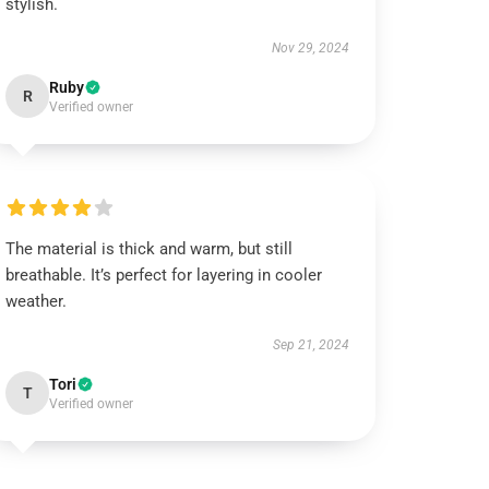
stylish.
Nov 29, 2024
Ruby
R
Verified owner
The material is thick and warm, but still
breathable. It’s perfect for layering in cooler
weather.
Sep 21, 2024
Tori
T
Verified owner