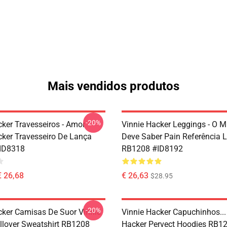
Mais vendidos produtos
-20%
cker Travesseiros - Amor
Vinnie Hacker Leggings - O 
cker Travesseiro De Lança
Deve Saber Pain Referência 
ID8318
RB1208 #ID8192
€ 26,68
€ 26,63
$28.95
-20%
cker Camisas De Suor Vinnie
Vinnie Hacker Capuchinhos...
llover Sweatshirt RB1208
Hacker Pervect Hoodies RB1