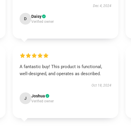
Dec 4, 2024
Daisy
D
Verified owner
A fantastic buy! This product is functional,
well-designed, and operates as described.
Oct 18, 2024
Joshua
J
Verified owner