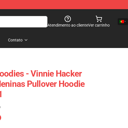
Atendimento ao cliente
Ver carrinho
Contato
oodies - Vinnie Hacker
eninas Pullover Hoodie
1
)