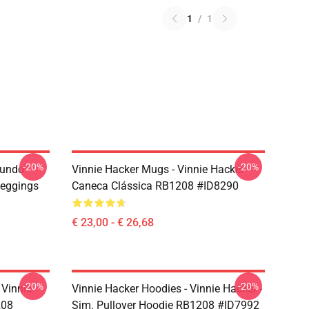
1
/
1
-20%
-20%
Mundo
Vinnie Hacker Mugs - Vinnie Hacker
Leggings
Caneca Clássica RB1208 #ID8290
€ 23,00 - € 26,68
-20%
-20%
 Vinnie
Vinnie Hacker Hoodies - Vinnie Hacker -
208
Sim. Pullover Hoodie RB1208 #ID7992