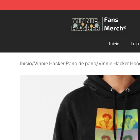
Vinnie Hacker Store - Official Vinnie Hacker Merchand
Início
Loja
Início
/
Vinnie Hacker Pano de pano
/
Vinnie Hacker Hoo