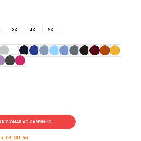
L
3XL
4XL
5XL
ADICIONAR AO CARRINHO
 em
04
:
30
:
54