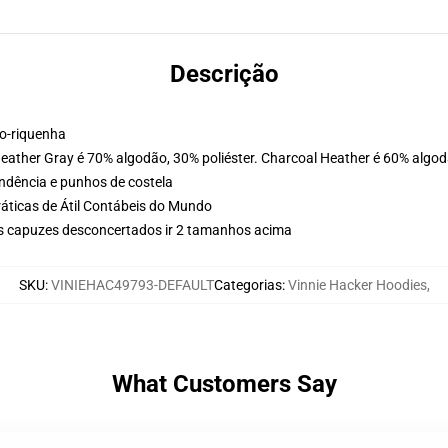
Descrição
ão-riquenha
Heather Gray é 70% algodão, 30% poliéster. Charcoal Heather é 60% algod
ondência e punhos de costela
ráticas de Átil Contábeis do Mundo
us capuzes desconcertados ir 2 tamanhos acima
SKU
:
VINIEHAC49793-DEFAULT
Categorias
:
Vinnie Hacker Hoodies
,
What Customers Say