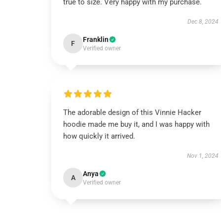
true to size. Very happy with my purchase.
Dec 8, 2024
Franklin
F
Verified owner
The adorable design of this Vinnie Hacker
hoodie made me buy it, and I was happy with
how quickly it arrived.
Nov 1, 2024
Anya
A
Verified owner