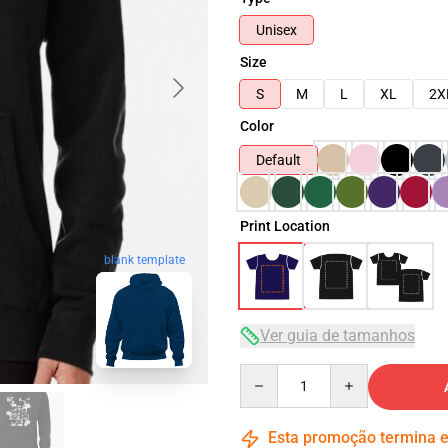
Unisex
Size
S
M
L
XL
2X
Color
Default
Print Location
blank template
Ver guia de tamanhos
Quantity
Esta promoção termina