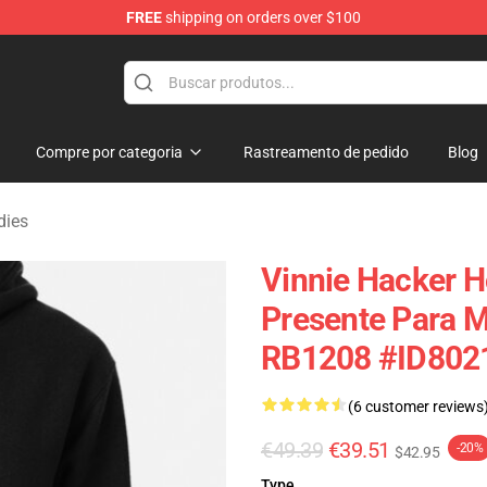
FREE
shipping on orders over $100
ise Shop
Compre por categoria
Rastreamento de pedido
Blog
dies
Vinnie Hacker H
Presente Para M
RB1208 #ID802
(6 customer reviews
€49.39
€39.51
-20%
$42.95
Type