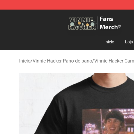
Vinnie Hacker Store - Official Vinnie Hacker Merchand
Início
Loja
Início
/
Vinnie Hacker Pano de pano
/
Vinnie Hacker Cam