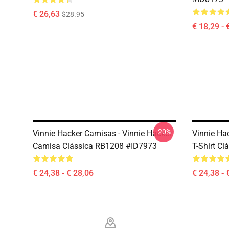
€ 26,63
$28.95
€ 18,29 - 
-20%
Vinnie Hacker Camisas - Vinnie Hacker
Vinnie Ha
Camisa Clássica RB1208 #ID7973
T-Shirt C
€ 24,38 - € 28,06
€ 24,38 - 
Footer