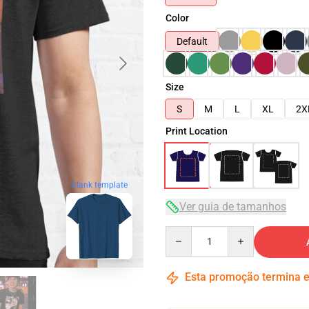
Color
Default
Size
S
M
L
XL
2X
Print Location
blank template
Ver guia de tamanhos
Quantity
Esta promoção termina