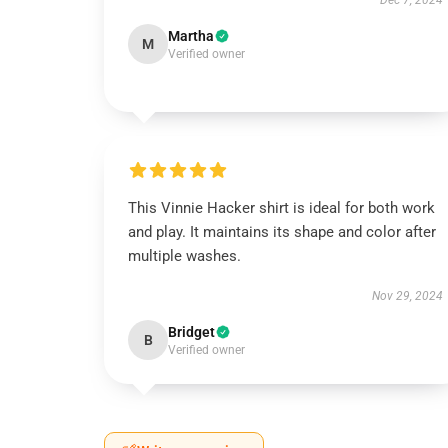
Dec 7, 2024
Martha
M
Verified owner
This Vinnie Hacker shirt is ideal for both work
and play. It maintains its shape and color after
multiple washes.
Nov 29, 2024
Bridget
B
Verified owner