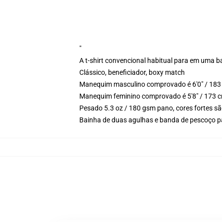
"
A t-shirt convencional habitual para em uma b
Clássico, beneficiador, boxy match
Manequim masculino comprovado é 6'0" / 183 
Manequim feminino comprovado é 5'8" / 173 c
Pesado 5.3 oz / 180 gsm pano, cores fortes sã
Bainha de duas agulhas e banda de pescoço p