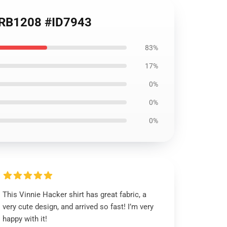
a RB1208 #ID7943
83%
17%
0%
0%
0%
This Vinnie Hacker shirt has great fabric, a
very cute design, and arrived so fast! I’m very
happy with it!