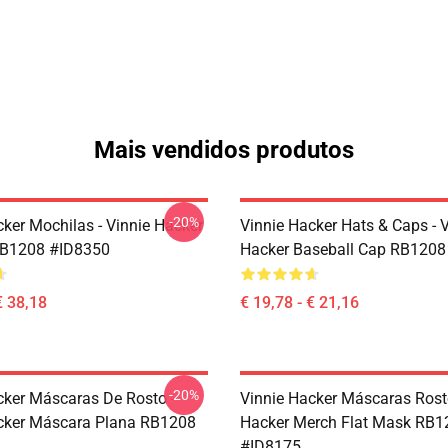
Mais vendidos produtos
-20%
cker Mochilas - Vinnie Hacker
Vinnie Hacker Hats & Caps - 
RB1208 #ID8350
Hacker Baseball Cap RB1208
€ 38,18
€ 19,78 - € 21,16
-20%
cker Máscaras De Rosto -
Vinnie Hacker Máscaras Rost
cker Máscara Plana RB1208
Hacker Merch Flat Mask RB1
#ID8175