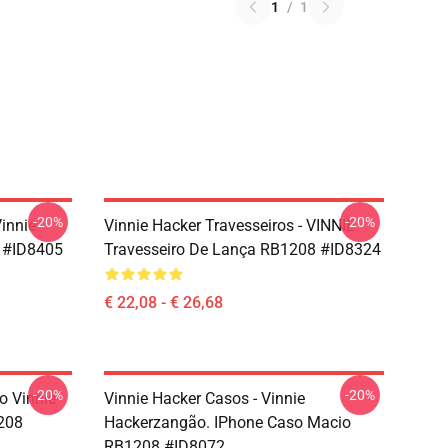
1
/
1
-20%
-20%
Vinnie
Vinnie Hacker Travesseiros - VINNIE
 #ID8405
Travesseiro De Lança RB1208 #ID8324
€ 22,08 - € 26,68
-20%
-20%
o Vinnie
Vinnie Hacker Casos - Vinnie
208
Hackerzangão. IPhone Caso Macio
RB1208 #ID8072