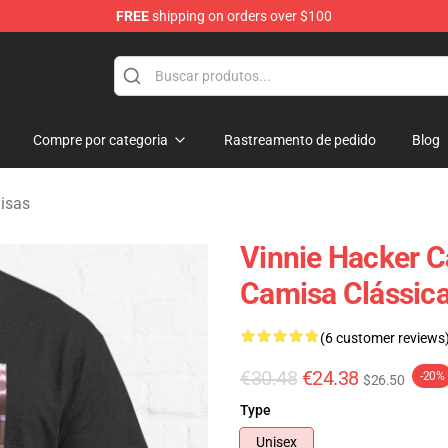
FREE
shipping on orders over $100
ise Shop
Compre por categoria
Rastreamento de pedido
Blog
isas
Vinnie Hacker C
Camisa Clássic
(6 customer reviews
€30.48
€24.38
-20%
$26.50
Type
Unisex