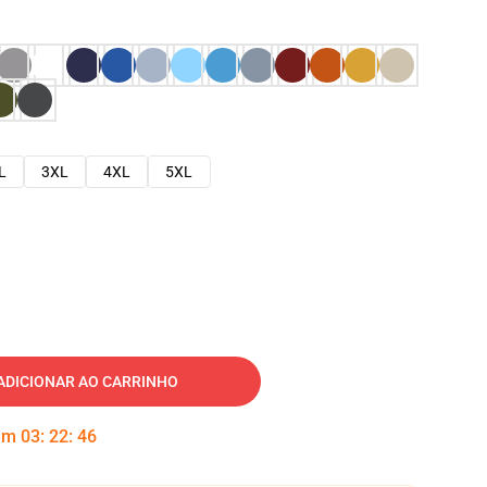
L
3XL
4XL
5XL
ADICIONAR AO CARRINHO
 em
03
:
22
:
45