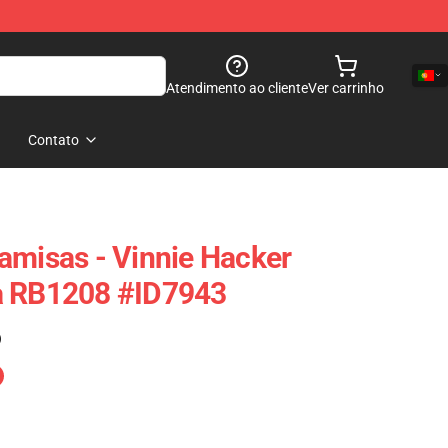
Atendimento ao cliente
Ver carrinho
Contato
amisas - Vinnie Hacker
a RB1208 #ID7943
)