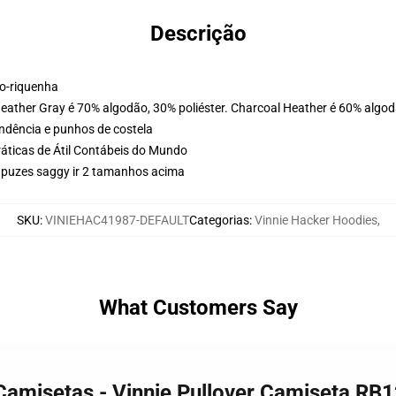
Descrição
ão-riquenha
Heather Gray é 70% algodão, 30% poliéster. Charcoal Heather é 60% algod
ondência e punhos de costela
ráticas de Átil Contábeis do Mundo
apuzes saggy ir 2 tamanhos acima
SKU
:
VINIEHAC41987-DEFAULT
Categorias
:
Vinnie Hacker Hoodies
,
What Customers Say
 Camisetas - Vinnie Pullover Camiseta R