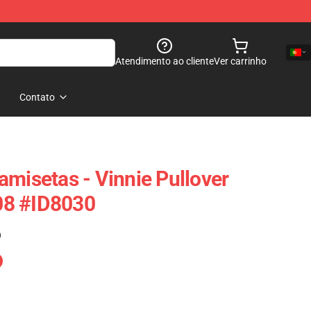
Atendimento ao cliente
Ver carrinho
Contato
amisetas - Vinnie Pullover
08 #ID8030
)