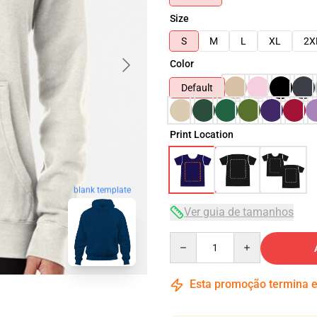
Size
S
M
L
XL
2X
Color
Default
Print Location
blank template
Ver guia de tamanhos
Quantity
Esta promoção termina