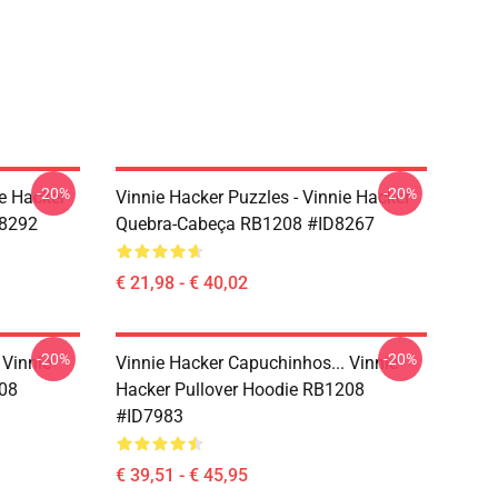
-20%
-20%
e Hacker
Vinnie Hacker Puzzles - Vinnie Hacker
D8292
Quebra-Cabeça RB1208 #ID8267
€ 21,98 - € 40,02
-20%
-20%
 Vinnie
Vinnie Hacker Capuchinhos... Vinnie
208
Hacker Pullover Hoodie RB1208
#ID7983
€ 39,51 - € 45,95