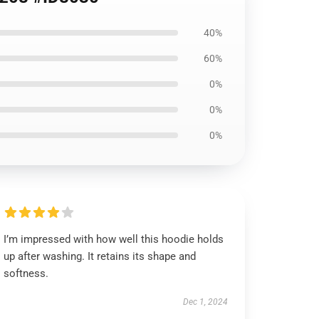
40%
60%
0%
0%
0%
I’m impressed with how well this hoodie holds
up after washing. It retains its shape and
softness.
Dec 1, 2024