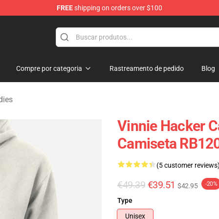
FREE
shipping on orders over $100
ise Shop
Compre por categoria
Rastreamento de pedido
Blog
dies
Vinnie Hacker C
Camiseta RB12
(5 customer reviews
€49.39
€39.51
-20%
$42.95
Type
Unisex