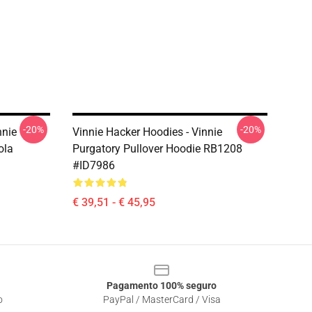
-20%
-20%
nnie
Vinnie Hacker Hoodies - Vinnie
ola
Purgatory Pullover Hoodie RB1208
#ID7986
€ 39,51 - € 45,95
Pagamento 100% seguro
o
PayPal / MasterCard / Visa