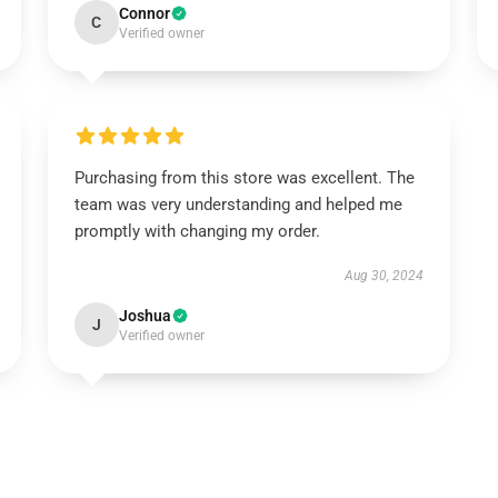
Connor
C
Verified owner
Purchasing from this store was excellent. The
team was very understanding and helped me
promptly with changing my order.
Aug 30, 2024
Joshua
J
Verified owner