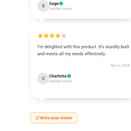
Sage
S
Verified owner
I'm delighted with this product. It’s sturdily built
and meets all my needs effectively.
Nov 6, 2024
Charlotte
C
Verified owner
Write your review