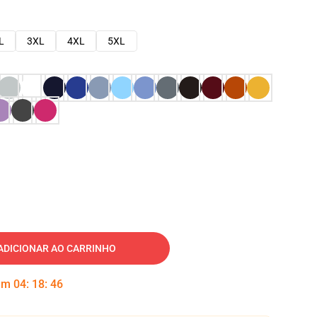
L
3XL
4XL
5XL
ADICIONAR AO CARRINHO
 em
04
:
18
:
45