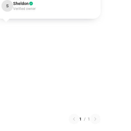
Sheldon
S
Verified owner
1
/
1