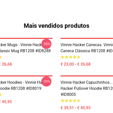
Mais vendidos produtos
-20%
cker Mugs - Vinnie Hacker
Vinnie Hacker Canecas. Vinni
Classic Mug RB1208 #ID8288
Caneca Clássica RB1208 #I
€ 26,68
€ 23,00 - € 26,68
-20%
cker Hoodies - Vinnie Hacker
Vinnie Hacker Capuchinhos...
Hoodie RB1208 #ID8019
Hacker Pullover Hoodie RB1
#ID8005
€ 45,95
€ 39,51 - € 45,95