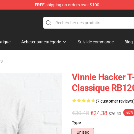
FREE
shipping on orders over $100
ise Shop
tique
Acheter par catégorie
Suivi de commande
Blog
ts
Vinnie Hacker T-
Classique RB12
(7 customer reviews
€30.48
€24.38
-20%
$26.50
Type
Unisex