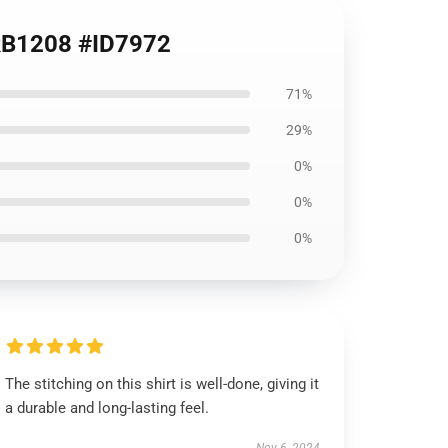
e RB1208 #ID7972
71%
29%
0%
0%
0%
The stitching on this shirt is well-done, giving it
a durable and long-lasting feel.