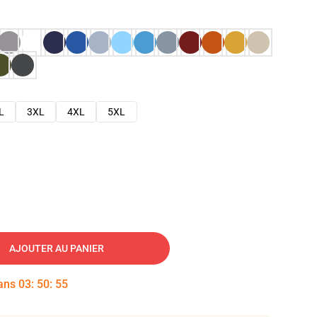
L
3XL
4XL
5XL
AJOUTER AU PANIER
dans
03
:
50
:
54