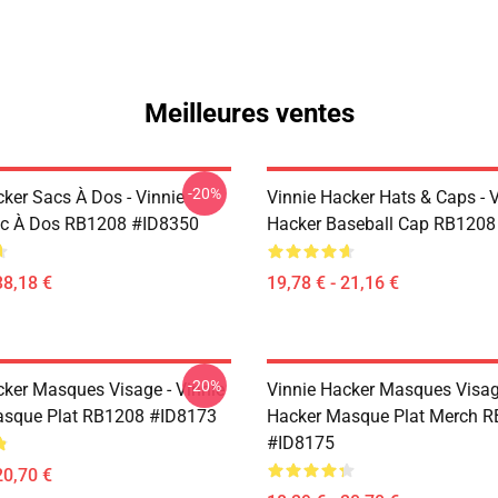
Meilleures ventes
-20%
cker Sacs À Dos - Vinnie
Vinnie Hacker Hats & Caps - 
ac À Dos RB1208 #ID8350
Hacker Baseball Cap RB1208
38,18 €
19,78 € - 21,16 €
-20%
cker Masques Visage - Vinnie
Vinnie Hacker Masques Visage
asque Plat RB1208 #ID8173
Hacker Masque Plat Merch 
#ID8175
20,70 €