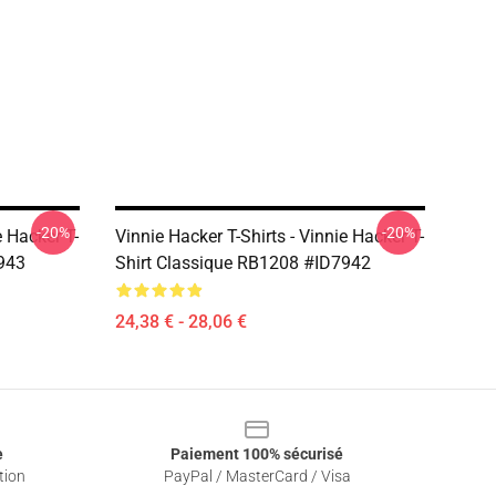
-20%
-20%
e Hacker T-
Vinnie Hacker T-Shirts - Vinnie Hacker T-
943
Shirt Classique RB1208 #ID7942
24,38 € - 28,06 €
e
Paiement 100% sécurisé
tion
PayPal / MasterCard / Visa