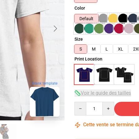
Color
Default
Size
S
M
L
XL
2X
Print Location
blank template
Voir le guide des tailles
Quantity
Cette vente se termine 