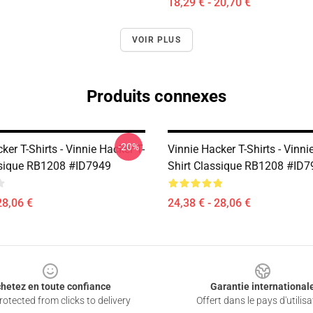
18,29 € - 20,70 €
VOIR PLUS
Produits connexes
-20%
ker T-Shirts - Vinnie Hacker T-
Vinnie Hacker T-Shirts - Vinni
ssique RB1208 #ID7949
Shirt Classique RB1208 #ID7
28,06 €
24,38 € - 28,06 €
hetez en toute confiance
Garantie international
otected from clicks to delivery
Offert dans le pays d'utilisa