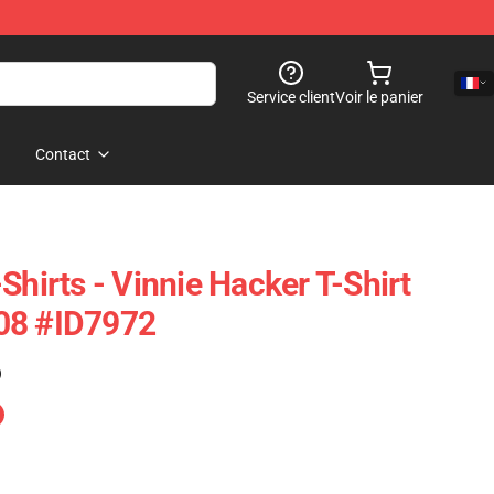
Service client
Voir le panier
Contact
Shirts - Vinnie Hacker T-Shirt
08 #ID7972
)