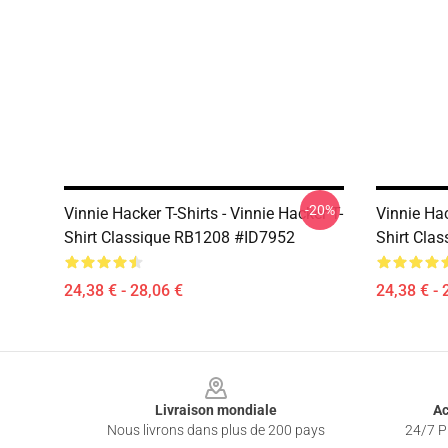
-20%
Vinnie Hacker T-Shirts - Vinnie Hacker T-
Vinnie Hac
Shirt Classique RB1208 #ID7952
Shirt Cla
24,38 € - 28,06 €
24,38 € - 
Footer
Livraison mondiale
Ac
Nous livrons dans plus de 200 pays
24/7 Pr