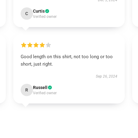
Dec 3, 2024
Curtis
C
Verified owner
Good length on this shirt, not too long or too
short, just right.
Sep 26, 2024
Russell
R
Verified owner