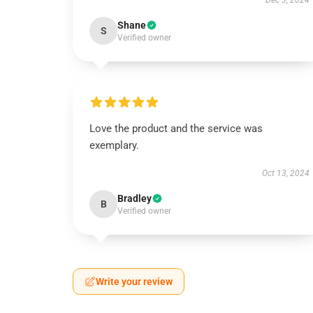
Dec 3, 2024
Shane
S
Verified owner
Love the product and the service was
exemplary.
Oct 13, 2024
Bradley
B
Verified owner
Write your review