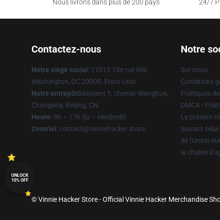
Nous livrons dans plus de 200 pays
24/7 Pr
Contactez-nous
Notre so
Notre siège social
: 11015 15e rue NW,
Sur nous
Washington, DC 20005, États-Unis
Conditions g
Notre entrepôt
Bâtiment 1, chemin Wanghua,
Politiques de
Changsha, Beijing, CN
DMCA - Politi
Heure
: 9h – 17h (lu – vendredi)
Le présent rè
Courriel
: contact@vinniehacker.store
suivant celui
de l'Union e
la chaîne d'
UNLOCK
10% OFF
© Vinnie Hacker Store - Official Vinnie Hacker Merchandise Sho