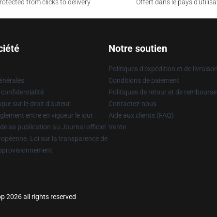
otected from clicks to delivery
Offert dans le pays d'utilisa
ciété
Notre soutien
Politiques d'expédition et de livraiso
énérales
Conditions de paiement
 confidentialité
Politiques de retour et de rembours
que sur le droit d'auteur
Contactez-nous
glement entre en vigueur le jour
Aide aux clients (FAQ)
 de sa publication au Journal officiel
Vente
uropéenne. Loi sur la transparence de
approvisionnement
p 2026 all rights reserved