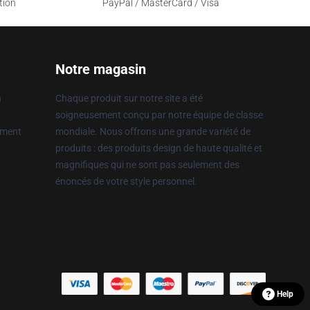
tion
PayPal / MasterCard / Visa
Notre magasin
n
Chaque produit sur notre site a été
soigneusement conçu par notre équipe de classe
ement
mondiale. Nous offrons une grande variété de
produits : des produits design de haute qualité et
magnifiques qui ne sont pas seulement des
énoncés de votre style personnel.
Help