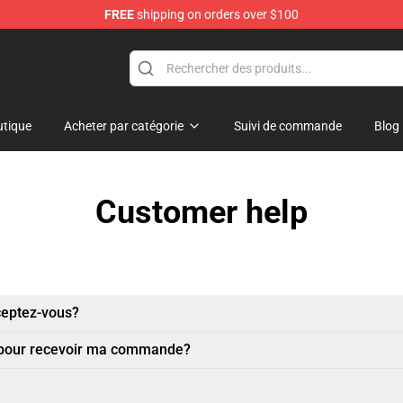
FREE
shipping on orders over $100
ise Shop
tique
Acheter par catégorie
Suivi de commande
Blog
Customer help
ceptez-vous?
 pour recevoir ma commande?