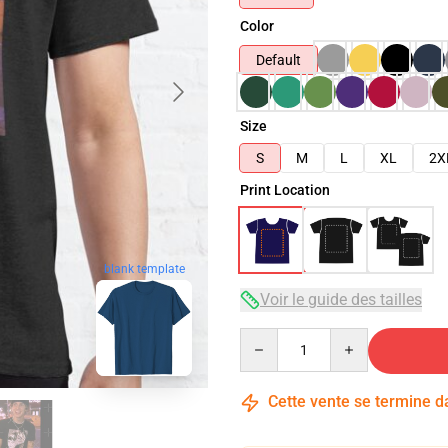
Color
Default
Size
S
M
L
XL
2X
Print Location
blank template
Voir le guide des tailles
Quantity
Cette vente se termine 