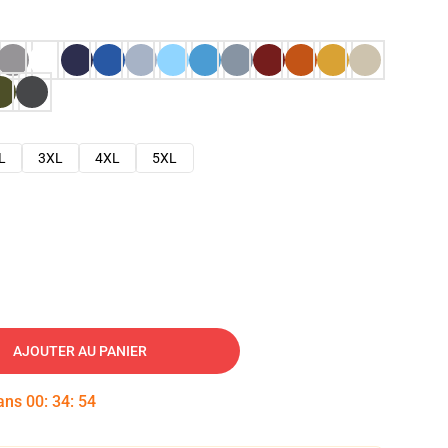
L
3XL
4XL
5XL
AJOUTER AU PANIER
dans
00
:
34
:
53