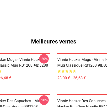
Meilleures ventes
-20%
cker Mugs - Vinnie Hacker
Vinnie Hacker Mugs - Vinnie 
Classic Mug RB1208 #ID8288
Mug Classique RB1208 #ID8
26,68 €
23,00 € - 26,68 €
-20%
cker Des Capuches... Vinnie
Vinnie Hacker Des Capuches..
ll-Over Hoodie RB1208
Hacker Pull-Over Hoodie RB1