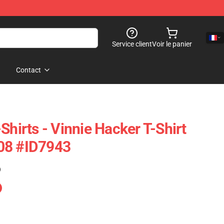
Service client
Voir le panier
Contact
Shirts - Vinnie Hacker T-Shirt
08 #ID7943
)