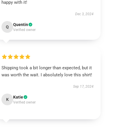
happy with it!
Dec 3, 2024
Quentin
Q
Verified owner
Shipping took a bit longer than expected, but it
was worth the wait. I absolutely love this shirt!
Sep 17, 2024
Katie
K
Verified owner