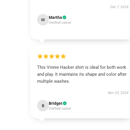
Dec 7, 2024
Martha
M
Verified owner
This Vinnie Hacker shirt is ideal for both work
and play. It maintains its shape and color after
multiple washes.
Nov 29, 2024
Bridget
B
Verified owner