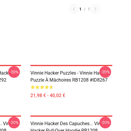
1
/
1
-20%
-20%
Hacker
Vinnie Hacker Puzzles - Vinnie Hacker
292
Puzzle À Mâchoires RB1208 #ID8267
21,98 € - 40,02 €
-20%
-20%
. Vinnie
Vinnie Hacker Des Capuches... Vinnie
208
Hacker Pull-Over Hoodie RB1208