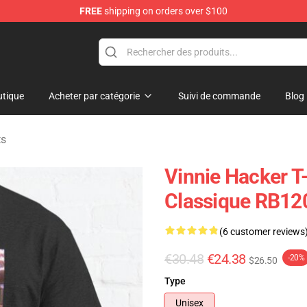
FREE
shipping on orders over $100
ise Shop
tique
Acheter par catégorie
Suivi de commande
Blog
ts
Vinnie Hacker T-
Classique RB12
(6 customer reviews
€30.48
€24.38
-20%
$26.50
Type
Unisex