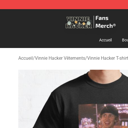
Vinnie Hacker Store - Official Vinnie Hacker Merchand
Accueil
Bou
Accueil
/
Vinnie Hacker Vêtements
/
Vinnie Hacker T-shir