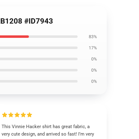
e RB1208 #ID7943
83%
17%
0%
0%
0%
This Vinnie Hacker shirt has great fabric, a
very cute design, and arrived so fast! I’m very