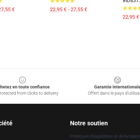
#ID837
27,55 €
22,95 € - 27,55 €
22,95 € 
hetez en toute confiance
Garantie international
otected from clicks to delivery
Offert dans le pays d'utilisa
ciété
Notre soutien
Politiques d'expédition et de livraiso