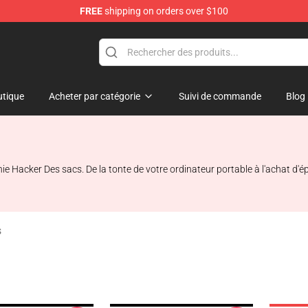
FREE
shipping on orders over $100
ise Shop
tique
Acheter par catégorie
Suivi de commande
Blog
ie Hacker Des sacs. De la tonte de votre ordinateur portable à l'achat d'
s