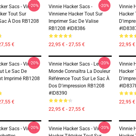
-20%
-20%
ker Sacs - Vinnie
Vinnie Hacker Sacs -
Vinnie 
ker Tout Sur
Vinniene Hacker Tout Sur
Hacker 
Sac À Dos RB1208
Imprimer Sac De Valise
D'impre
RB1208 #ID8386
#ID838
27,55 €
22,95 € - 27,55 €
22,95 € 
-20%
-20%
ker Sacs - Vinnie
Vinnie Hacker Sacs - Le
Vinnie 
ut Le Sac De
Monde Connaîtra La Douleur
Hacker 
t Imprimé RB1208
Référence Tout Sur Le Sac À
D'impre
Dos D'impression RB1208
#ID837
#ID8390
27,55 €
22,95 € 
22,95 € - 27,55 €
-20%
-20%
ker Sacs - Vinnie
Vinnie Hacker Sacs - Vinnie
Vinnie 
chettes
Hacker Tiktoker Tout Sur
Hacker 