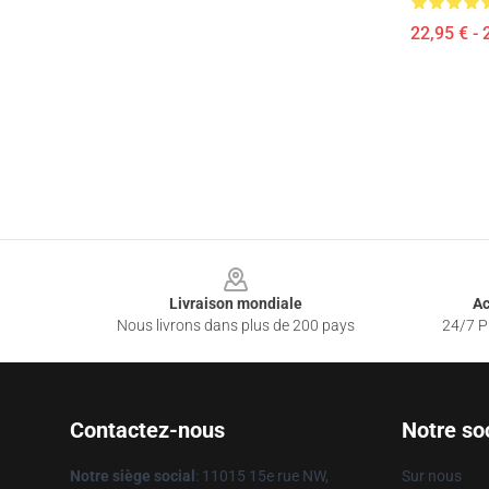
22,95 € - 
Footer
Livraison mondiale
Ac
Nous livrons dans plus de 200 pays
24/7 Pr
Contactez-nous
Notre so
Notre siège social
: 11015 15e rue NW,
Sur nous