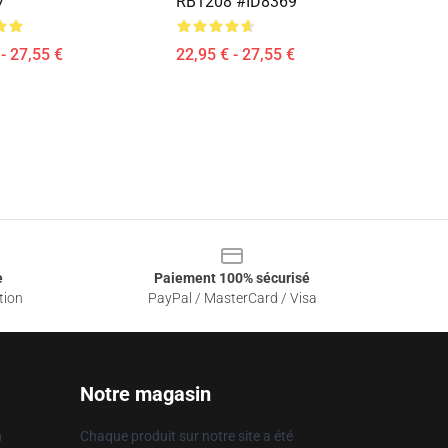
7
RB1208 #ID8369
- 27,55 €
22,95 € - 27,55 €
e
Paiement 100% sécurisé
tion
PayPal / MasterCard / Visa
Notre magasin
n
Chaque produit sur notre site a été