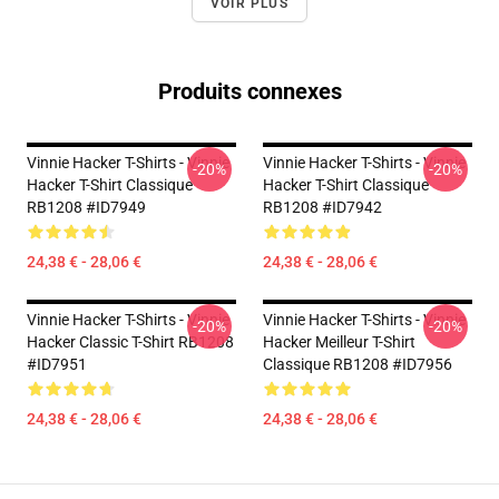
VOIR PLUS
Produits connexes
Vinnie Hacker T-Shirts - Vinnie
Vinnie Hacker T-Shirts - Vinnie
-20%
-20%
Hacker T-Shirt Classique
Hacker T-Shirt Classique
RB1208 #ID7949
RB1208 #ID7942
24,38 € - 28,06 €
24,38 € - 28,06 €
Vinnie Hacker T-Shirts - Vinnie
Vinnie Hacker T-Shirts - Vinnie
-20%
-20%
Hacker Classic T-Shirt RB1208
Hacker Meilleur T-Shirt
#ID7951
Classique RB1208 #ID7956
24,38 € - 28,06 €
24,38 € - 28,06 €
Footer