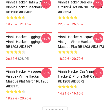
Vinnie Hacker Hats & Caps -
Vinnie Hacker Oreillers -
-20%
-20%
Vinnie Hacker Baseball Cap
Oreiller À Jet VINNIE RB1208
RB1208 #ID8405
#ID8324
19,78 € - 21,16 €
22,08 € - 26,68 €
Vinnie Hacker Leggings -
Vinnie Hacker Masques
-20%
-20%
Vinnie Hacker Leggings
Visage - Vinnie Hacker
RB1208 #ID8197
Masque Plat RB1208 #ID8173
26,63 €
$28.95
18,29 € - 20,70 €
Vinnie Hacker Masques
Vinnie Hacker Cas Vinnie
-20%
-20%
Visage - Vinnie Hacker
HackerZ IPhone Soft Case
Masque Plat Merch RB1208
RB1208 #ID8072
#ID8175
14,81 € - 16,10 €
18,29 € - 20,70 €