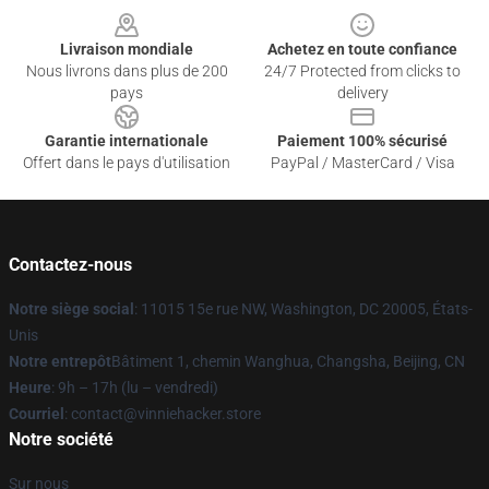
Livraison mondiale
Achetez en toute confiance
Nous livrons dans plus de 200
24/7 Protected from clicks to
pays
delivery
Garantie internationale
Paiement 100% sécurisé
Offert dans le pays d'utilisation
PayPal / MasterCard / Visa
Contactez-nous
Notre siège social
: 11015 15e rue NW, Washington, DC 20005, États-
Unis
Notre entrepôt
Bâtiment 1, chemin Wanghua, Changsha, Beijing, CN
Heure
: 9h – 17h (lu – vendredi)
Courriel
: contact@vinniehacker.store
Notre société
Sur nous