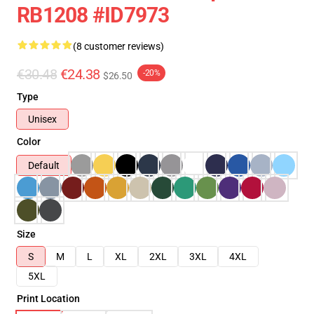
RB1208 #ID7973
(8 customer reviews)
€30.48
€24.38
-20%
$26.50
Type
Unisex
Color
Default
Size
S
M
L
XL
2XL
3XL
4XL
5XL
Print Location