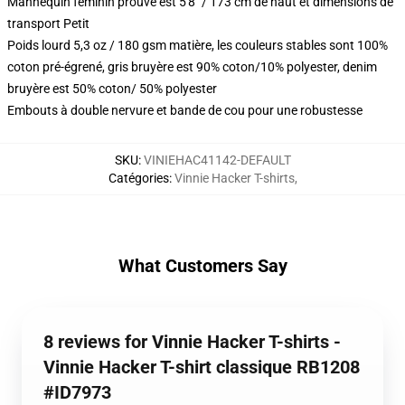
Mannequin féminin prouvé est 5'8" / 173 cm de haut et dimensions de
transport Petit
Poids lourd 5,3 oz / 180 gsm matière, les couleurs stables sont 100%
coton pré-égrené, gris bruyère est 90% coton/10% polyester, denim
bruyère est 50% coton/ 50% polyester
Embouts à double nervure et bande de cou pour une robustesse
SKU
:
VINIEHAC41142-DEFAULT
Catégories
:
Vinnie Hacker T-shirts
,
What Customers Say
8 reviews for Vinnie Hacker T-shirts -
Vinnie Hacker T-shirt classique RB1208
#ID7973