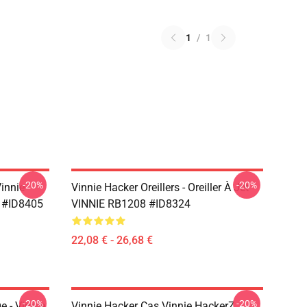
1
/
1
-20%
-20%
Vinnie
Vinnie Hacker Oreillers - Oreiller À Jet
 #ID8405
VINNIE RB1208 #ID8324
22,08 € - 26,68 €
-20%
-20%
 - Vinnie
Vinnie Hacker Cas Vinnie HackerZ