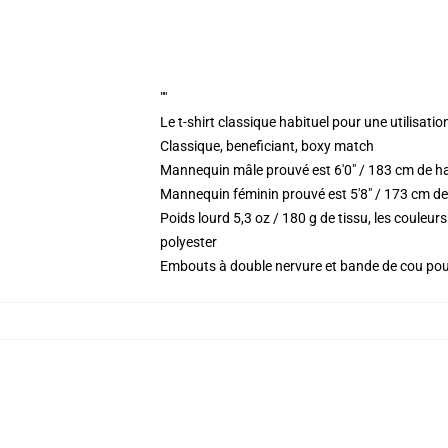
""
Le t-shirt classique habituel pour une utilisatio
Classique, beneficiant, boxy match
Mannequin mâle prouvé est 6'0" / 183 cm de h
Mannequin féminin prouvé est 5'8" / 173 cm de 
Poids lourd 5,3 oz / 180 g de tissu, les coule
polyester
Embouts à double nervure et bande de cou po