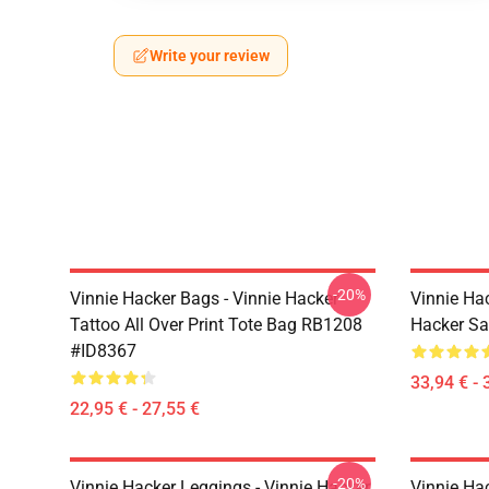
Write your review
-20%
Vinnie Hacker Bags - Vinnie Hacker
Vinnie Ha
Tattoo All Over Print Tote Bag RB1208
Hacker S
#ID8367
33,94 € - 
22,95 € - 27,55 €
-20%
Vinnie Hacker Leggings - Vinnie Hacker
Vinnie Ha