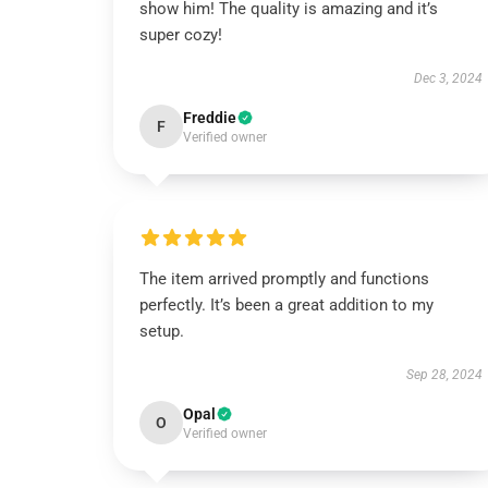
show him! The quality is amazing and it’s
super cozy!
Dec 3, 2024
Freddie
F
Verified owner
The item arrived promptly and functions
perfectly. It’s been a great addition to my
setup.
Sep 28, 2024
Opal
O
Verified owner