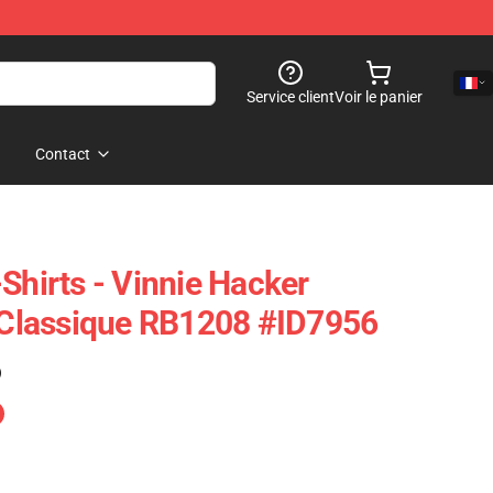
Service client
Voir le panier
Contact
Shirts - Vinnie Hacker
t Classique RB1208 #ID7956
)