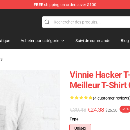
FREE
shipping on orders over $100
ise Shop
tique
Acheter par catégorie
Suivi de commande
Blog
ts
Vinnie Hacker T-
Meilleur T-Shir
(4 customer reviews
€30.48
€24.38
-20%
$26.50
Type
Unisex