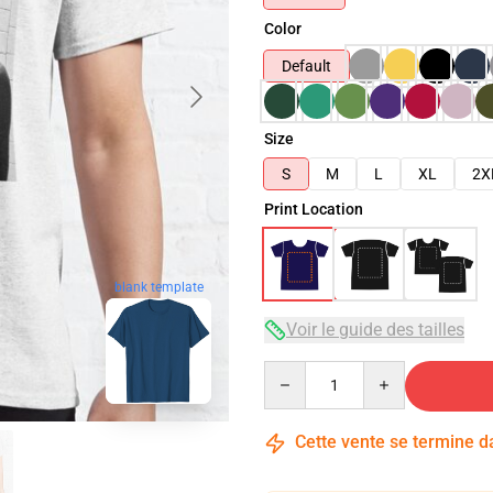
Color
Default
Size
S
M
L
XL
2X
Print Location
blank template
Voir le guide des tailles
Quantity
Cette vente se termine 