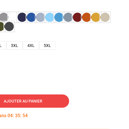
L
3XL
4XL
5XL
AJOUTER AU PANIER
dans
04
:
35
:
53