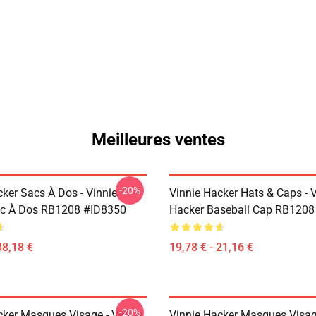
Meilleures ventes
-20%
cker Sacs À Dos - Vinnie
Vinnie Hacker Hats & Caps - 
ac À Dos RB1208 #ID8350
Hacker Baseball Cap RB1208
38,18 €
19,78 € - 21,16 €
-20%
cker Masques Visage - Vinnie
Vinnie Hacker Masques Visage