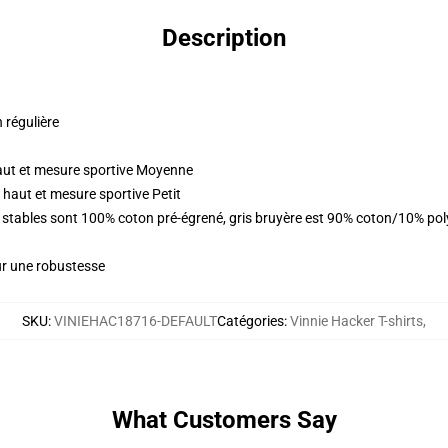
Description
n régulière
aut et mesure sportive Moyenne
haut et mesure sportive Petit
urs stables sont 100% coton pré-égrené, gris bruyère est 90% coton/10% p
ur une robustesse
SKU
:
VINIEHAC18716-DEFAULT
Catégories
:
Vinnie Hacker T-shirts
,
What Customers Say