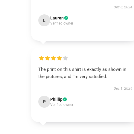
Dec 8, 2024
Lauren
L
Verified owner
The print on this shirt is exactly as shown in
the pictures, and I’m very satisfied.
Dec 1, 2024
Phillip
P
Verified owner