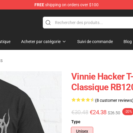
FREE
shipping on orders over $100
ise Shop
tique
Acheter par catégorie
Suivi de commande
Blog
ts
Vinnie Hacker T-
Classique RB12
(8 customer reviews
€30.48
€24.38
-20%
$26.50
Type
Unisex