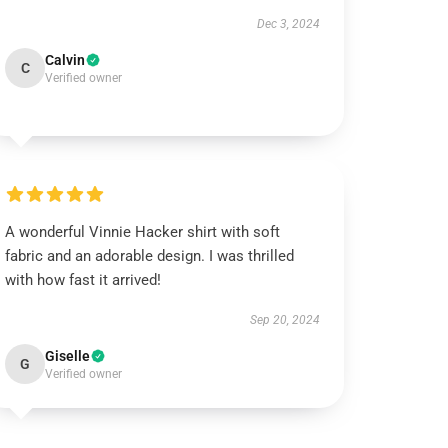
Dec 3, 2024
Calvin
C
Verified owner
A wonderful Vinnie Hacker shirt with soft
fabric and an adorable design. I was thrilled
with how fast it arrived!
Sep 20, 2024
Giselle
G
Verified owner