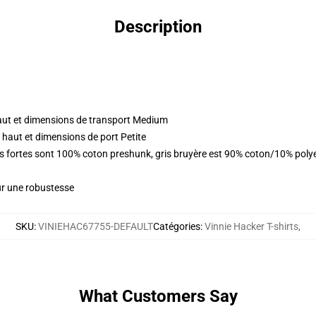
Description
aut et dimensions de transport Medium
 haut et dimensions de port Petite
urs fortes sont 100% coton preshunk, gris bruyère est 90% coton/10% pol
ur une robustesse
SKU
:
VINIEHAC67755-DEFAULT
Catégories
:
Vinnie Hacker T-shirts
,
What Customers Say