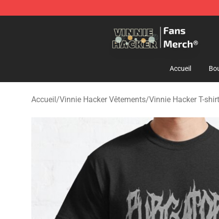
Vinnie Hacker Store - Official Vinnie Hacker Merchand
Accueil
Bou
Accueil
/
Vinnie Hacker Vêtements
/
Vinnie Hacker T-shir