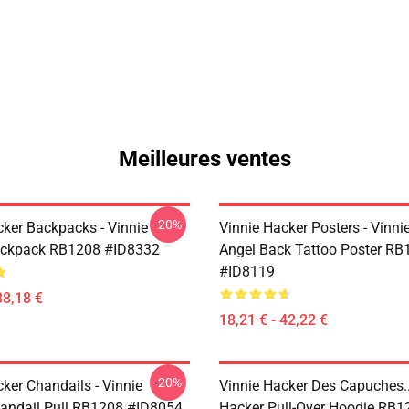
Meilleures ventes
-20%
cker Backpacks - Vinnie
Vinnie Hacker Posters - Vinni
ackpack RB1208 #ID8332
Angel Back Tattoo Poster RB
#ID8119
38,18 €
18,21 € - 42,22 €
-20%
ker Chandails - Vinnie
Vinnie Hacker Des Capuches..
andail Pull RB1208 #ID8054
Hacker Pull-Over Hoodie RB1