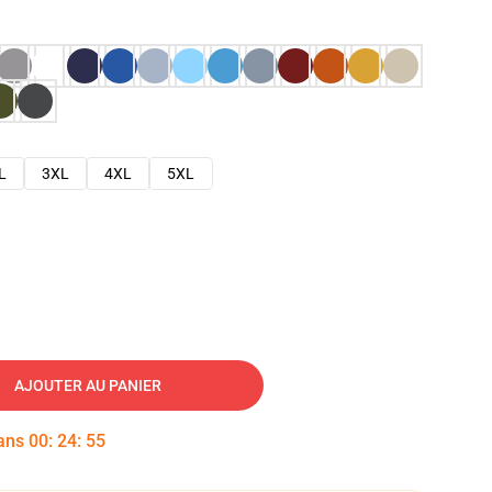
L
3XL
4XL
5XL
AJOUTER AU PANIER
dans
00
:
24
:
54