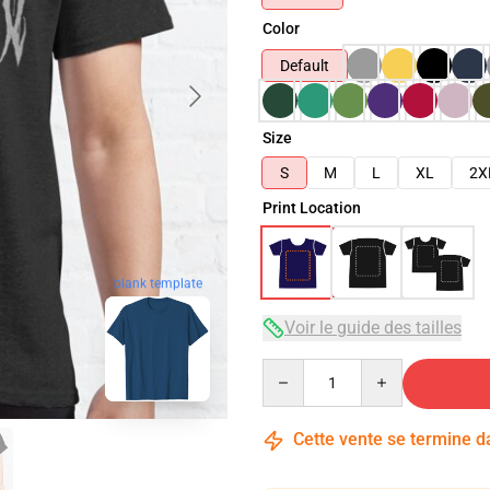
Color
Default
Size
S
M
L
XL
2X
Print Location
blank template
Voir le guide des tailles
Quantity
Cette vente se termine 