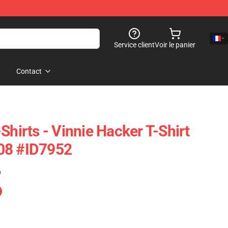
Service client
Voir le panier
Contact
Shirts - Vinnie Hacker T-Shirt
08 #ID7952
)