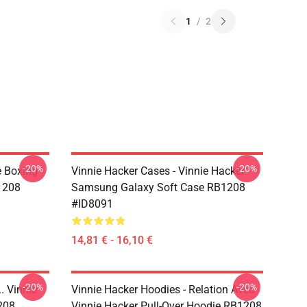
1
/
2
-20%
-20%
e Boxing
Vinnie Hacker Cases - Vinnie Hacker
1208
Samsung Galaxy Soft Case RB1208
#ID8091
14,81 € - 16,10 €
-20%
-20%
. Vinnie
Vinnie Hacker Hoodies - Relation Avec
208
Vinnie Hacker Pull-Over Hoodie RB1208