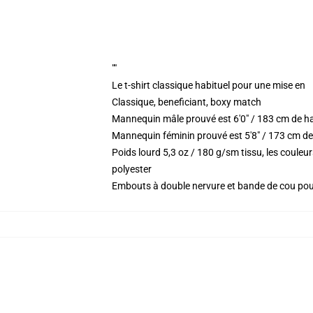
""
Le t-shirt classique habituel pour une mise en
Classique, beneficiant, boxy match
Mannequin mâle prouvé est 6'0" / 183 cm de h
Mannequin féminin prouvé est 5'8" / 173 cm de
Poids lourd 5,3 oz / 180 g/sm tissu, les coule
polyester
Embouts à double nervure et bande de cou po