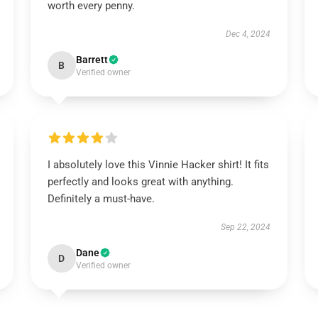
worth every penny.
Dec 4, 2024
Barrett
B
Verified owner
I absolutely love this Vinnie Hacker shirt! It fits
perfectly and looks great with anything.
Definitely a must-have.
Sep 22, 2024
Dane
D
Verified owner