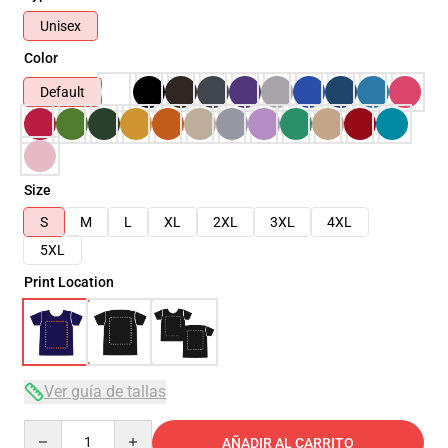
Unisex
Color
Default
Size
S
M
L
XL
2XL
3XL
4XL
5XL
Print Location
Ver guía de tallas
Quantity
AÑADIR AL CARRITO