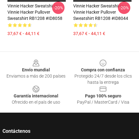
Vinnie Hacker Sweatshirts -
Vinnie Hacker Sweatshirts -
-20%
-20%
Vinnie Hacker Pullover
Vinnie Hacker Pullover
Sweatshirt RB1208 #ID8058
Sweatshirt RB1208 #ID8044
37,67 € - 44,11 €
37,67 € - 44,11 €
Footer
Envío mundial
Compra con confianza
Enviamos a más de 200 países
Protegido 24/7 desde los clics
hasta la entrega
Garantía internacional
Pago 100% seguro
Ofrecido en el país de uso
PayPal / MasterCard / Visa
Contáctenos