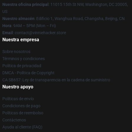
Nuestra oficina principal
: 11015 15th St NW, Washington, DC 20005,
US
Nuestro almacén
: Edificio 1, Wanghua Road, Changsha, Beijing, CN
Hora
: 9AM – 5PM (Mon – Fri)
Email
: contact@vinniehacker.store
Nuestra empresa
Sobre nosotros
Términos y condiciones
Política de privacidad
DMCA - Política de Copyright
CA SB657: Ley de transparencia en la cadena de suministro
Nuestro apoyo
Políticas de envío
Condiciones de pago
Políticas de reembolso
Contáctenos
Ayuda al cliente (FAQ)