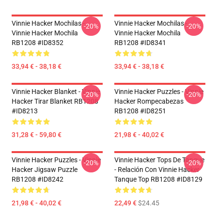
Vinnie Hacker Mochilas -
Vinnie Hacker Mochilas -
-20%
-20%
Vinnie Hacker Mochila
Vinnie Hacker Mochila
RB1208 #ID8352
RB1208 #ID8341
33,94 € - 38,18 €
33,94 € - 38,18 €
Vinnie Hacker Blanket - Vinnie
Vinnie Hacker Puzzles - Vinnie
-20%
-20%
Hacker Tirar Blanket RB1208
Hacker Rompecabezas
#ID8213
RB1208 #ID8251
31,28 € - 59,80 €
21,98 € - 40,02 €
Vinnie Hacker Puzzles - Vinnie
Vinnie Hacker Tops De Tanque
-20%
-20%
Hacker Jigsaw Puzzle
- Relación Con Vinnie Hacker
RB1208 #ID8242
Tanque Top RB1208 #ID8129
21,98 € - 40,02 €
22,49 €
$24.45