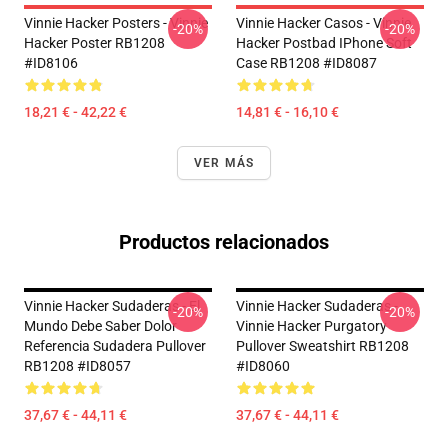
Vinnie Hacker Posters - Vinnie
Vinnie Hacker Casos - Vinnie
-20%
-20%
Hacker Poster RB1208
Hacker Postbad IPhone Soft
#ID8106
Case RB1208 #ID8087
18,21 € - 42,22 €
14,81 € - 16,10 €
VER MÁS
Productos relacionados
Vinnie Hacker Sudaderas - El
Vinnie Hacker Sudaderas -
-20%
-20%
Mundo Debe Saber Dolor
Vinnie Hacker Purgatory
Referencia Sudadera Pullover
Pullover Sweatshirt RB1208
RB1208 #ID8057
#ID8060
37,67 € - 44,11 €
37,67 € - 44,11 €