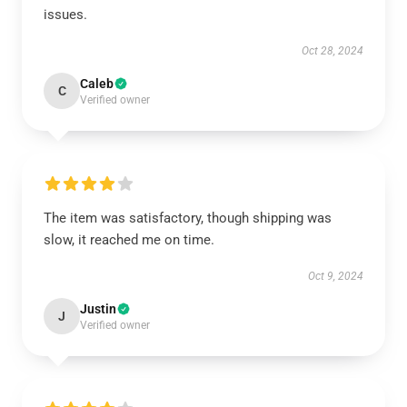
issues.
Oct 28, 2024
Caleb
C
Verified owner
The item was satisfactory, though shipping was
slow, it reached me on time.
Oct 9, 2024
Justin
J
Verified owner