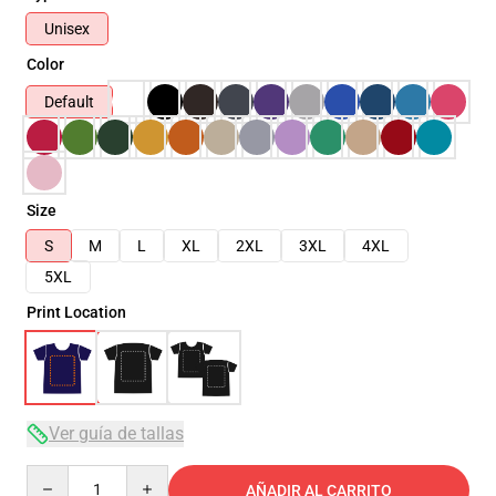
Unisex
Color
Default
Size
S
M
L
XL
2XL
3XL
4XL
5XL
Print Location
Ver guía de tallas
Quantity
AÑADIR AL CARRITO