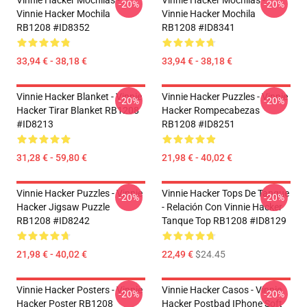
Vinnie Hacker Mochilas -
Vinnie Hacker Mochilas -
-20%
-20%
Vinnie Hacker Mochila
Vinnie Hacker Mochila
RB1208 #ID8352
RB1208 #ID8341
33,94 € - 38,18 €
33,94 € - 38,18 €
Vinnie Hacker Blanket - Vinnie
Vinnie Hacker Puzzles - Vinnie
-20%
-20%
Hacker Tirar Blanket RB1208
Hacker Rompecabezas
#ID8213
RB1208 #ID8251
31,28 € - 59,80 €
21,98 € - 40,02 €
Vinnie Hacker Puzzles - Vinnie
Vinnie Hacker Tops De Tanque
-20%
-20%
Hacker Jigsaw Puzzle
- Relación Con Vinnie Hacker
RB1208 #ID8242
Tanque Top RB1208 #ID8129
21,98 € - 40,02 €
22,49 €
$24.45
Vinnie Hacker Posters - Vinnie
Vinnie Hacker Casos - Vinnie
-20%
-20%
Hacker Poster RB1208
Hacker Postbad IPhone Soft