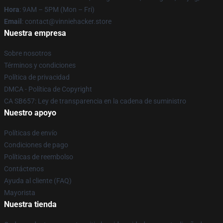
Hora
: 9AM – 5PM (Mon – Fri)
Email
: contact@vinniehacker.store
Nuestra empresa
Sobre nosotros
Términos y condiciones
Política de privacidad
DMCA - Política de Copyright
CA SB657: Ley de transparencia en la cadena de suministro
Nuestro apoyo
Políticas de envío
Condiciones de pago
Políticas de reembolso
Contáctenos
Ayuda al cliente (FAQ)
Mayorista
Nuestra tienda