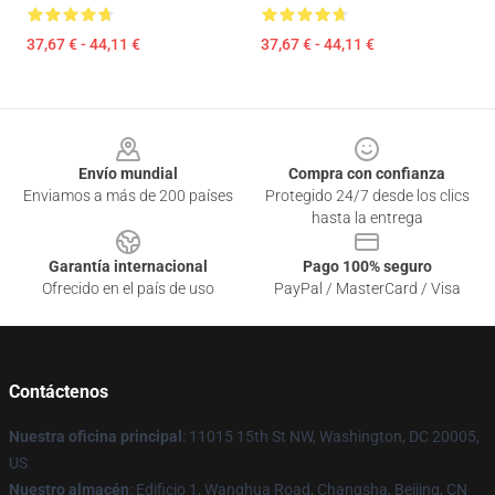
37,67 € - 44,11 €
37,67 € - 44,11 €
Footer
Envío mundial
Compra con confianza
Enviamos a más de 200 países
Protegido 24/7 desde los clics
hasta la entrega
Garantía internacional
Pago 100% seguro
Ofrecido en el país de uso
PayPal / MasterCard / Visa
Contáctenos
Nuestra oficina principal
: 11015 15th St NW, Washington, DC 20005,
US
Nuestro almacén
: Edificio 1, Wanghua Road, Changsha, Beijing, CN