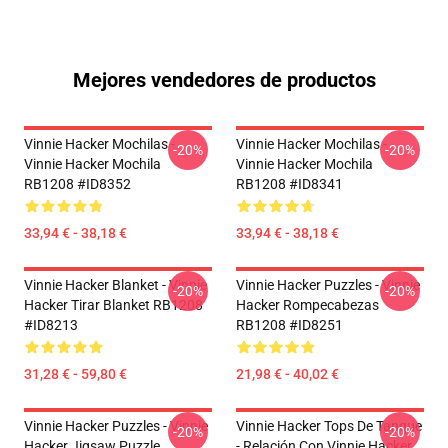
Mejores vendedores de productos
Vinnie Hacker Mochilas -
Vinnie Hacker Mochilas -
-20%
-20%
Vinnie Hacker Mochila
Vinnie Hacker Mochila
RB1208 #ID8352
RB1208 #ID8341
33,94 € - 38,18 €
33,94 € - 38,18 €
Vinnie Hacker Blanket - Vinnie
Vinnie Hacker Puzzles - Vinnie
-20%
-20%
Hacker Tirar Blanket RB1208
Hacker Rompecabezas
#ID8213
RB1208 #ID8251
31,28 € - 59,80 €
21,98 € - 40,02 €
Vinnie Hacker Puzzles - Vinnie
Vinnie Hacker Tops De Tanque
-20%
-20%
Hacker Jigsaw Puzzle
- Relación Con Vinnie Hacker