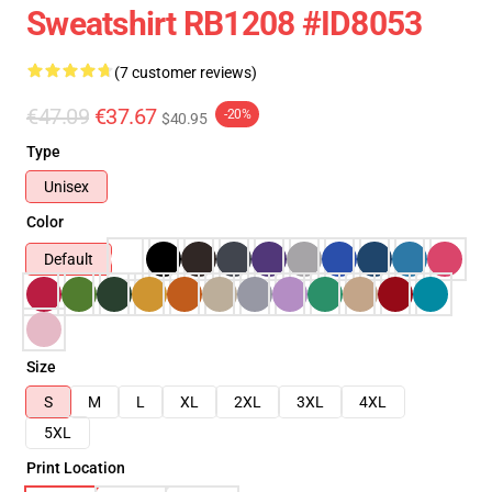
Sweatshirt RB1208 #ID8053
(7 customer reviews)
€47.09
€37.67
-20%
$40.95
Type
Unisex
Color
Default
Size
S
M
L
XL
2XL
3XL
4XL
5XL
Print Location