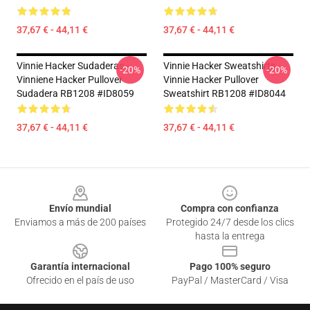
37,67 € - 44,11 €
37,67 € - 44,11 €
Vinnie Hacker Sudaderas -
Vinnie Hacker Sweatshirts -
-20%
-20%
Vinniene Hacker Pullover
Vinnie Hacker Pullover
Sudadera RB1208 #ID8059
Sweatshirt RB1208 #ID8044
37,67 € - 44,11 €
37,67 € - 44,11 €
Footer
Envío mundial
Compra con confianza
Enviamos a más de 200 países
Protegido 24/7 desde los clics
hasta la entrega
Garantía internacional
Pago 100% seguro
Ofrecido en el país de uso
PayPal / MasterCard / Visa