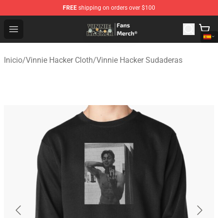
FREE
shipping on orders over $100
Vinnie Hacker Store - Official Vinnie Hacker Merchandis
Open menu
Inicio
/
Vinnie Hacker Cloth
/
Vinnie Hacker Sudaderas