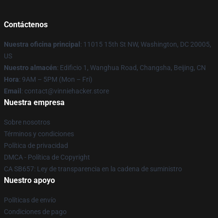
Contáctenos
Nuestra oficina principal
: 11015 15th St NW, Washington, DC 20005,
US
Nuestro almacén
: Edificio 1, Wanghua Road, Changsha, Beijing, CN
Hora
: 9AM – 5PM (Mon – Fri)
Email
: contact@vinniehacker.store
Nuestra empresa
Sobre nosotros
Términos y condiciones
Política de privacidad
DMCA - Política de Copyright
CA SB657: Ley de transparencia en la cadena de suministro
Nuestro apoyo
Políticas de envío
Condiciones de pago