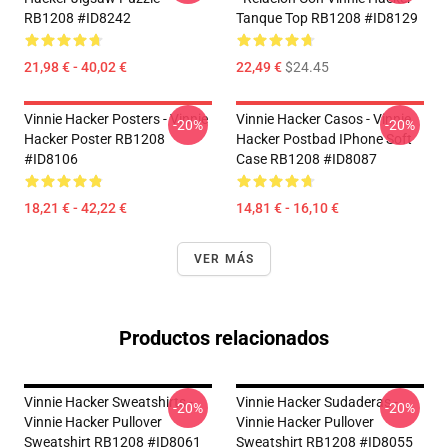
RB1208 #ID8242
Tanque Top RB1208 #ID8129
21,98 € - 40,02 €
22,49 €
$24.45
Vinnie Hacker Posters - Vinnie
Vinnie Hacker Casos - Vinnie
-20%
-20%
Hacker Poster RB1208
Hacker Postbad IPhone Soft
#ID8106
Case RB1208 #ID8087
18,21 € - 42,22 €
14,81 € - 16,10 €
VER MÁS
Productos relacionados
Vinnie Hacker Sweatshirts -
Vinnie Hacker Sudaderas -
-20%
-20%
Vinnie Hacker Pullover
Vinnie Hacker Pullover
Sweatshirt RB1208 #ID8061
Sweatshirt RB1208 #ID8055