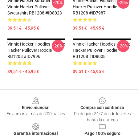
Vinnie Hacker Sudaderas -
Vinnie Hacker Hoodies - Vinnie
-20%
-20%
Vinnie Hacker Pullover
Hacker Pullover Hoodie
Sweatshirt RB1208 #ID8023
RB1208 #ID7987
39,51 € - 45,95 €
39,51 € - 45,95 €
Vinnie Hacker Hoodies - Vinnie
Vinnie Hacker Hoodies - Vinnie
-20%
-20%
Hacker Pullover Hoodie
Hacker Pullover Hoodie
RB1208 #ID7996
RB1208 #ID8008
39,51 € - 45,95 €
39,51 € - 45,95 €
Footer
Envío mundial
Compra con confianza
Enviamos a más de 200 países
Protegido 24/7 desde los clics
hasta la entrega
Garantía internacional
Pago 100% seguro