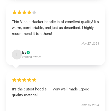
This Vinnie Hacker hoodie is of excellent quality! It’s
warm, comfortable, and just as described. I highly
recommend it to others!
Nov 27, 2024
Ivy
I
Verified owner
It's the cutest hoodie .... Very well made ..good
quality material....
Nov 15, 2024