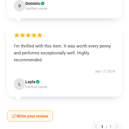
Dominic
D
Verified owner
I’m thrilled with this item. It was worth every penny
and performs exceptionally well. Highly
recommended.
Sep 17, 2024
Layla
L
Verified owner
Write your review
1
/
1