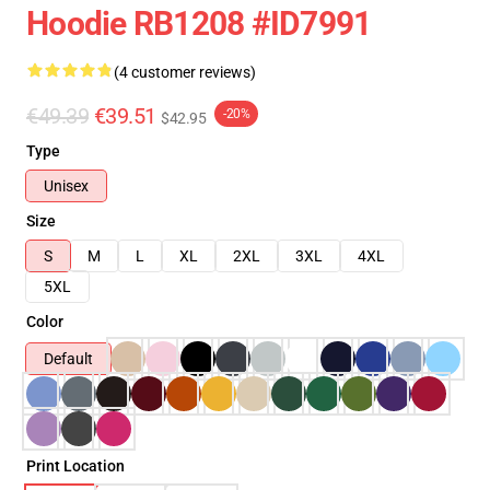
Hoodie RB1208 #ID7991
(4 customer reviews)
€49.39
€39.51
-20%
$42.95
Type
Unisex
Size
S
M
L
XL
2XL
3XL
4XL
5XL
Color
Default
Print Location