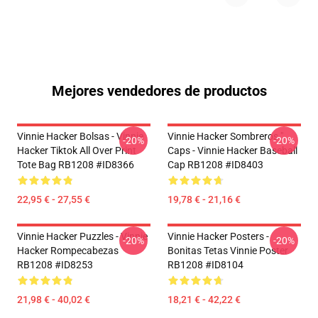
Mejores vendedores de productos
Vinnie Hacker Bolsas - Vinnie
Vinnie Hacker Sombreros "
-20%
-20%
Hacker Tiktok All Over Print
Caps - Vinnie Hacker Baseball
Tote Bag RB1208 #ID8366
Cap RB1208 #ID8403
22,95 € - 27,55 €
19,78 € - 21,16 €
Vinnie Hacker Puzzles - Vinnie
Vinnie Hacker Posters -
-20%
-20%
Hacker Rompecabezas
Bonitas Tetas Vinnie Poster
RB1208 #ID8253
RB1208 #ID8104
21,98 € - 40,02 €
18,21 € - 42,22 €