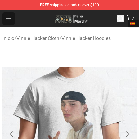
FREE
shipping on orders over $100
Vinnie Hacker Store - Official Vinnie Hacker Merchandis
Open menu
Inicio
/
Vinnie Hacker Cloth
/
Vinnie Hacker Hoodies