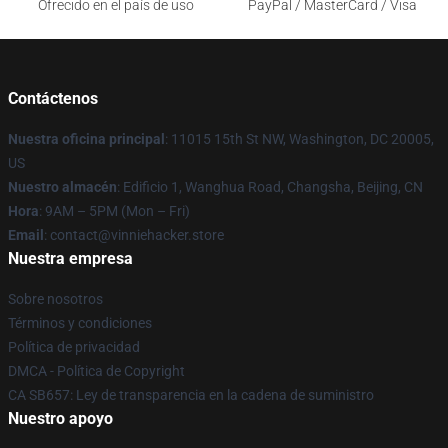
Ofrecido en el país de uso
PayPal / MasterCard / Visa
Contáctenos
Nuestra oficina principal
: 11015 15th St NW, Washington, DC 20005,
US
Nuestro almacén
: Edificio 1, Wanghua Road, Changsha, Beijing, CN
Hora
: 9AM – 5PM (Mon – Fri)
Email
: contact@vinniehacker.store
Nuestra empresa
Sobre nosotros
Términos y condiciones
Política de privacidad
DMCA - Política de Copyright
CA SB657: Ley de transparencia en la cadena de suministro
Nuestro apoyo