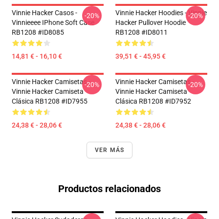
Vinnie Hacker Casos -
Vinnie Hacker Hoodies - Vinnie
-20%
-20%
Vinnieeee IPhone Soft Case
Hacker Pullover Hoodie
RB1208 #ID8085
RB1208 #ID8011
14,81 € - 16,10 €
39,51 € - 45,95 €
Vinnie Hacker Camisetas -
Vinnie Hacker Camisetas -
-20%
-20%
Vinnie Hacker Camiseta
Vinnie Hacker Camiseta
Clásica RB1208 #ID7955
Clásica RB1208 #ID7952
24,38 € - 28,06 €
24,38 € - 28,06 €
VER MÁS
Productos relacionados