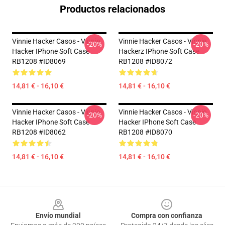
Productos relacionados
Vinnie Hacker Casos - Vinnie
Vinnie Hacker Casos - Vinnie
-20%
-20%
Hacker IPhone Soft Case
Hackerz IPhone Soft Case
RB1208 #ID8069
RB1208 #ID8072
14,81 € - 16,10 €
14,81 € - 16,10 €
Vinnie Hacker Casos - Vinnie
Vinnie Hacker Casos - Vinnie
-20%
-20%
Hacker IPhone Soft Case
Hacker IPhone Soft Case
RB1208 #ID8062
RB1208 #ID8070
14,81 € - 16,10 €
14,81 € - 16,10 €
Footer
Envío mundial
Compra con confianza