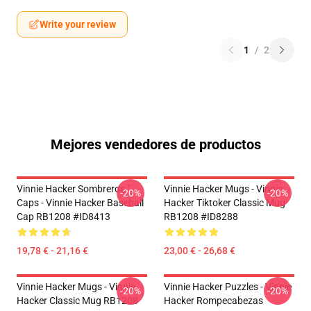
Write your review
1
/
2
Mejores vendedores de productos
Vinnie Hacker Sombreros "
Vinnie Hacker Mugs - Vinnie
-20%
-20%
Caps - Vinnie Hacker Baseball
Hacker Tiktoker Classic Mug
Cap RB1208 #ID8413
RB1208 #ID8288
19,78 € - 21,16 €
23,00 € - 26,68 €
Vinnie Hacker Mugs - Vinnie
Vinnie Hacker Puzzles - Vinnie
-20%
-20%
Hacker Classic Mug RB1208
Hacker Rompecabezas