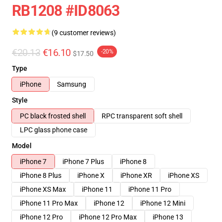
RB1208 #ID8063
(9 customer reviews)
€20.13
€16.10
-20%
$17.50
Type
iPhone
Samsung
Style
PC black frosted shell
RPC transparent soft shell
LPC glass phone case
Model
iPhone 7
iPhone 7 Plus
iPhone 8
iPhone 8 Plus
iPhone X
iPhone XR
iPhone XS
iPhone XS Max
iPhone 11
iPhone 11 Pro
iPhone 11 Pro Max
iPhone 12
iPhone 12 Mini
iPhone 12 Pro
iPhone 12 Pro Max
iPhone 13