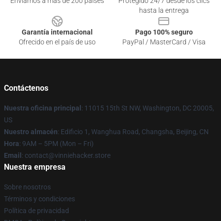
Enviamos a más de 200 países
Protegido 24/7 desde los clics
hasta la entrega
Garantía internacional
Pago 100% seguro
Ofrecido en el país de uso
PayPal / MasterCard / Visa
Contáctenos
Nuestra oficina principal
: 11015 15th St NW, Washington, DC 20005,
US
Nuestro almacén
: Edificio 1, Wanghua Road, Changsha, Beijing, CN
Hora
: 9AM – 5PM (Mon – Fri)
Email
: contact@vinniehacker.store
Nuestra empresa
Sobre nosotros
Términos y condiciones
Política de privacidad