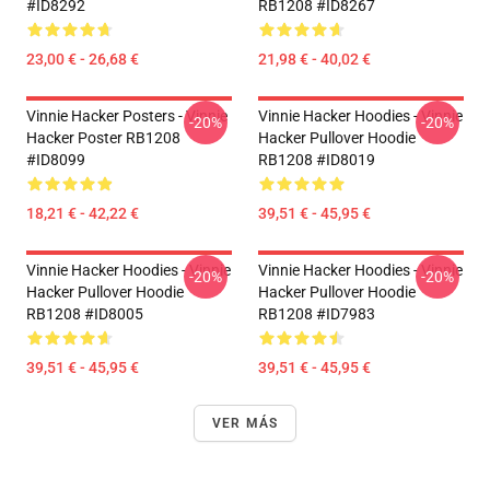
#ID8292
RB1208 #ID8267
23,00 € - 26,68 €
21,98 € - 40,02 €
Vinnie Hacker Posters - Vinnie
Vinnie Hacker Hoodies - Vinnie
-20%
-20%
Hacker Poster RB1208
Hacker Pullover Hoodie
#ID8099
RB1208 #ID8019
18,21 € - 42,22 €
39,51 € - 45,95 €
Vinnie Hacker Hoodies - Vinnie
Vinnie Hacker Hoodies - Vinnie
-20%
-20%
Hacker Pullover Hoodie
Hacker Pullover Hoodie
RB1208 #ID8005
RB1208 #ID7983
39,51 € - 45,95 €
39,51 € - 45,95 €
VER MÁS