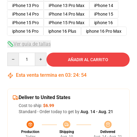
iPhone 13 Pro
iPhone 13 Pro Max
iPhone 14
iPhone 14 Pro
iPhone 14 Pro Max
iPhone 15
iPhone 15 Pro
iPhone 15 Pro Max
iphone 16
iphone 16 Pro
iphone 16 Plus
iphone 16 Pro Max
Ver guía de tallas
Quantity
AÑADIR AL CARRITO
Esta venta termina en
03
:
24
:
53
Deliver to United States
Cost to ship:
$6.99
Standard - Order today to get by
Aug. 14 - Aug. 21
Production
Shipping
Delivered
Today
Aug. 10
Aug. 14 - Aug. 21