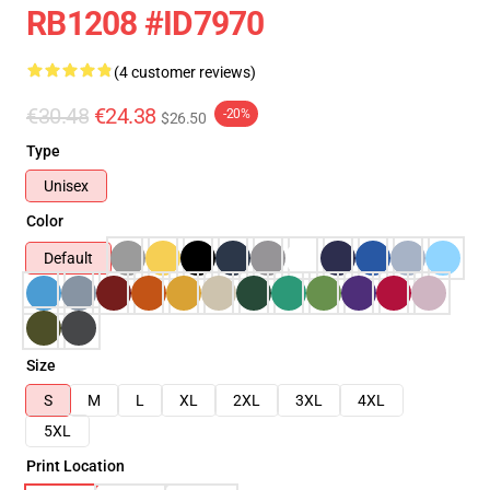
RB1208 #ID7970
(4 customer reviews)
€30.48
€24.38
-20%
$26.50
Type
Unisex
Color
Default
Size
S
M
L
XL
2XL
3XL
4XL
5XL
Print Location