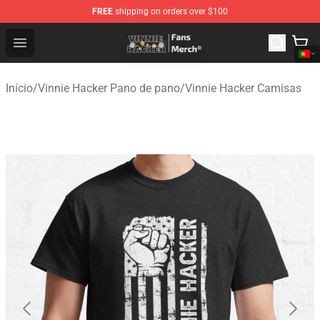
FREE
shipping on orders over $100
Vinnie Hacker Store - Official Vinnie Hacker Merchandis
Open menu
Início
/
Vinnie Hacker Pano de pano
/
Vinnie Hacker Camisas