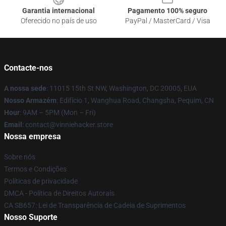
Garantia internacional
Pagamento 100% seguro
Oferecido no país de uso
PayPal / MasterCard / Visa
Contacte-nos
A nossa sede
: 11015 15th St NW, Washington, DC 20005, EUA
Nosso Armazém
: Edifício 1, Wanghua Road, Changsha, Pequim, CN
Hour
: 9AM – 5PM (Mon – Fri)
Email
: contact@vinniehacker.store
Nossa empresa
Sobre nós
Termos e Condições
Políticas de privacidade
DMCA - Política de Direitos Autorais
CA SB657: Lei de Transparência de Cadeia de Suprimentos
Nosso Suporte