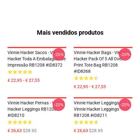
Mais vendidos produtos
Vinnie Hacker Sacos - Vinnie
Vinnie Hacker Bags - Vinnie
-20%
-20%
Hacker Toda A Embalagem De
Hacker Pack Of 5 All Over
Impressão RB1208 #ID8372
Print Tote Bag RB1208
#ID8368
€ 22,95 - € 27,55
€ 22,95 - € 27,55
Vinnie Hacker Pernas - Vinnie
Vinnie Hacker Leggings -
-20%
-20%
Hacker Leggings RB1208
Vinnie Hacker Leggings
#ID8210
RB1208 #ID8211
€ 26,63
$28.95
€ 26,63
$28.95