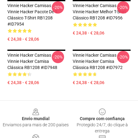
Vinnie Hacker Camisas -
Vinnie Hacker Camisas -
-20%
-20%
Vinnie Hacker Pacote De 5
Vinnie Hacker Melhor T-Shirt
Clássico T-Shirt RB1208
Clássico RB1208 #ID7956
#ID7954
€ 24,38 - € 28,06
€ 24,38 - € 28,06
Vinnie Hacker Camisas -
Vinnie Hacker Camisas -
-20%
-20%
Vinnie Hacker Camisa
Vinnie Hacker Camisa
Clássica RB1208 #ID7948
Clássica RB1208 #ID7972
€ 24,38 - € 28,06
€ 24,38 - € 28,06
Footer
Envio mundial
Compre com confiança
Enviamos para mais de 200 países
Protegido 24/7, do clique à
entrega