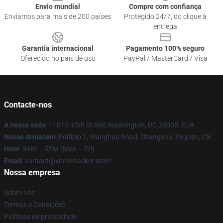
Envio mundial
Compre com confiança
Enviamos para mais de 200 países
Protegido 24/7, do clique à
entrega
Garantia internacional
Pagamento 100% seguro
Oferecido no país de uso
PayPal / MasterCard / Visa
Contacte-nos
A nossa sede
: 11015 15th St NW, Washington, DC 20005, EUA
Nosso Armazém
: Edifício 1, Wanghua Road, Changsha, Pequim, CN
Hour
: 9AM – 5PM (Mon – Fri)
Email
: contact@vinniehacker.store
Nossa empresa
Sobre nós
Termos e Condições
Políticas de privacidade