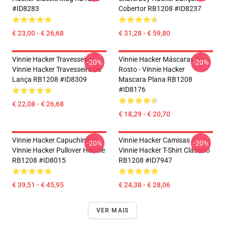
#ID8283
Cobertor RB1208 #ID8237
€ 23,00 - € 26,68
€ 31,28 - € 59,80
Vinnie Hacker Travesseiros -
Vinnie Hacker Máscaras De
-20%
-20%
Vinnie Hacker Travesseiro De
Rosto - Vinnie Hacker
Lança RB1208 #ID8309
Mascara Plana RB1208
#ID8176
€ 22,08 - € 26,68
€ 18,29 - € 20,70
Vinnie Hacker Capuchinhos...
Vinnie Hacker Camisas -
-20%
-20%
Vinnie Hacker Pullover Hoodie
Vinnie Hacker T-Shirt Clássico
RB1208 #ID8015
RB1208 #ID7947
€ 39,51 - € 45,95
€ 24,38 - € 28,06
VER MAIS