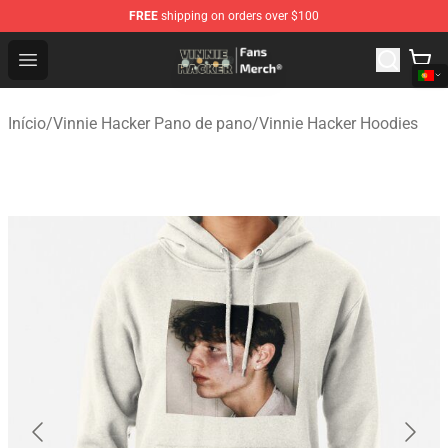
FREE
shipping on orders over $100
Vinnie Hacker Store - Official Vinnie Hacker Merchandis
Open menu
Início
/
Vinnie Hacker Pano de pano
/
Vinnie Hacker Hoodies