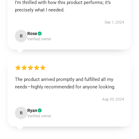
I’m thrilled with how this product performs; it’s
precisely what I needed.
Sep 1, 2024
Rose
R
Verified owner
The product arrived promptly and fulfilled all my
needs—highly recommended for anyone looking.
Aug 30, 2024
Ryan
R
Verified owner