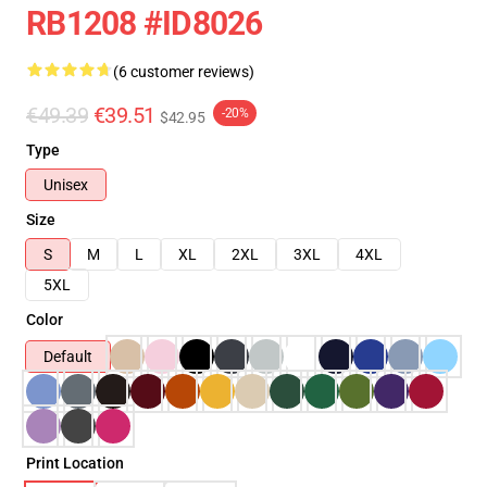
RB1208 #ID8026
(6 customer reviews)
€49.39
€39.51
-20%
$42.95
Type
Unisex
Size
S
M
L
XL
2XL
3XL
4XL
5XL
Color
Default
Print Location