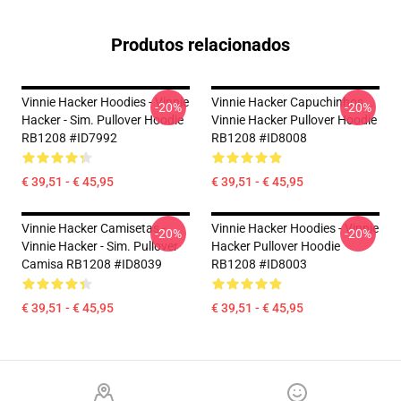
Produtos relacionados
Vinnie Hacker Hoodies - Vinnie
Vinnie Hacker Capuchinhos...
-20%
-20%
Hacker - Sim. Pullover Hoodie
Vinnie Hacker Pullover Hoodie
RB1208 #ID7992
RB1208 #ID8008
€ 39,51 - € 45,95
€ 39,51 - € 45,95
Vinnie Hacker Camisetas -
Vinnie Hacker Hoodies - Vinnie
-20%
-20%
Vinnie Hacker - Sim. Pullover
Hacker Pullover Hoodie
Camisa RB1208 #ID8039
RB1208 #ID8003
€ 39,51 - € 45,95
€ 39,51 - € 45,95
Footer