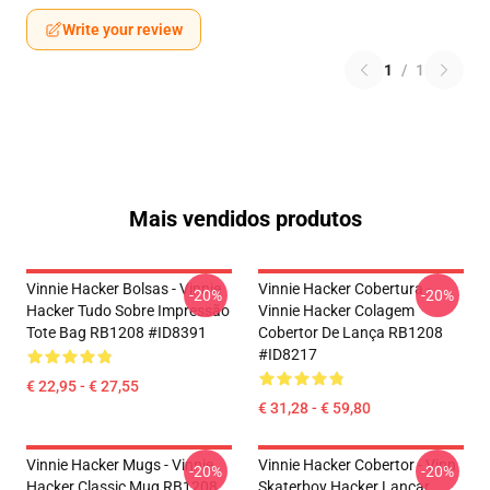
Write your review
1
/
1
Mais vendidos produtos
Vinnie Hacker Bolsas - Vinnie
Vinnie Hacker Cobertura -
-20%
-20%
Hacker Tudo Sobre Impressão
Vinnie Hacker Colagem
Tote Bag RB1208 #ID8391
Cobertor De Lança RB1208
#ID8217
€ 22,95 - € 27,55
€ 31,28 - € 59,80
Vinnie Hacker Mugs - Vinnie
Vinnie Hacker Cobertor - Vinn
-20%
-20%
Hacker Classic Mug RB1208
Skaterboy Hacker Lançar