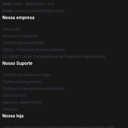
Hour
: 9AM – 5PM (Mon – Fri)
Email
: contact@vinniehacker.store
Nossa empresa
Sobre nós
Termos e Condições
Políticas de privacidade
DMCA - Política de Direitos Autorais
CA SB657: Lei de Transparência de Cadeia de Suprimentos
Nosso Suporte
Políticas de envio e entrega
Termos de pagamento
Políticas de devolução e reembolso
Contacte-nos
Ajuda ao cliente (FAQ)
Whosale
Nossa loja
Cada produto em nosso site foi cuidadosamente projetado pela