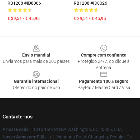
RB1208 #ID8006
RB1208 #ID8026
€ 39,51 - € 45,95
€ 39,51 - € 45,95
Footer
Envio mundial
Compre com confiança
Enviamos para mais de 200 países
Protegido 24/7, do clique à
entrega
Garantia internacional
Pagamento 100% seguro
Oferecido no país de uso
PayPal / MasterCard / Visa
Contacte-nos
A nossa sede
: 11015 15th St NW, Washington, DC 20005, EUA
Nosso Armazém
: Edifício 1, Wanghua Road, Changsha, Pequim, CN