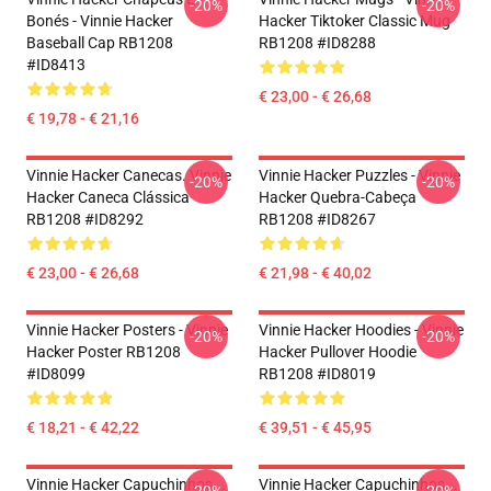
-20%
-20%
Bonés - Vinnie Hacker
Hacker Tiktoker Classic Mug
Baseball Cap RB1208
RB1208 #ID8288
#ID8413
€ 23,00 - € 26,68
€ 19,78 - € 21,16
Vinnie Hacker Canecas. Vinnie
Vinnie Hacker Puzzles - Vinnie
-20%
-20%
Hacker Caneca Clássica
Hacker Quebra-Cabeça
RB1208 #ID8292
RB1208 #ID8267
€ 23,00 - € 26,68
€ 21,98 - € 40,02
Vinnie Hacker Posters - Vinnie
Vinnie Hacker Hoodies - Vinnie
-20%
-20%
Hacker Poster RB1208
Hacker Pullover Hoodie
#ID8099
RB1208 #ID8019
€ 18,21 - € 42,22
€ 39,51 - € 45,95
Vinnie Hacker Capuchinhos...
Vinnie Hacker Capuchinhos...