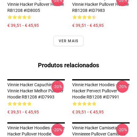
-20%
-20%
Vinnie Hacker Pullover Hoodie
Vinnie Hacker Pullover Hoodie
RB1208 #ID8005
RB1208 #ID7983
€ 39,51 - € 45,95
€ 39,51 - € 45,95
VER MAIS
Produtos relacionados
Vinnie Hacker Capuchinhos...
Vinnie Hacker Hoodies - Vinnie
-20%
-20%
Vinnie Hacker Melhor Pullover
Hacker Pervect Pullover
Hoodie RB1208 #ID7993
Hoodie RB1208 #ID7991
€ 39,51 - € 45,95
€ 39,51 - € 45,95
Vinnie Hacker Hoodies - Vinnie
Vinnie Hacker Camisetas -
-20%
-20%
Hacker Pullover Hoodie
Vinnieeee Pullover Camiseta