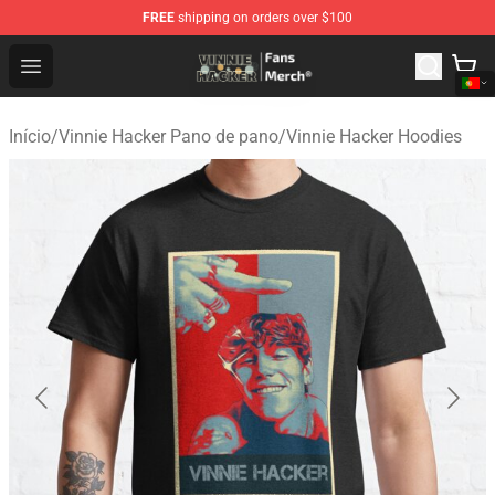
FREE
shipping on orders over $100
Vinnie Hacker Store - Official Vinnie Hacker Merchandis
Open menu
Início
/
Vinnie Hacker Pano de pano
/
Vinnie Hacker Hoodies