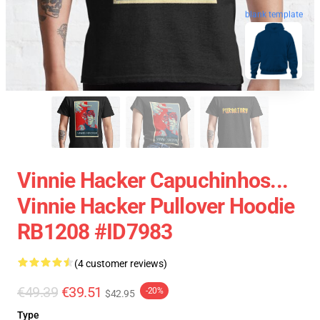
blank template
Vinnie Hacker Capuchinhos...
Vinnie Hacker Pullover Hoodie
RB1208 #ID7983
(4 customer reviews)
€49.39
€39.51
-20%
$42.95
Type