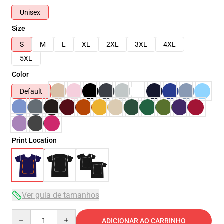
Unisex
Size
S
M
L
XL
2XL
3XL
4XL
5XL
Color
Default
Print Location
Ver guia de tamanhos
Quantity
ADICIONAR AO CARRINHO