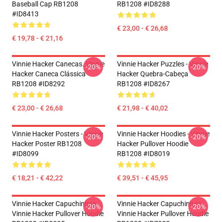
Baseball Cap RB1208
RB1208 #ID8288
#ID8413
€ 23,00 - € 26,68
€ 19,78 - € 21,16
Vinnie Hacker Canecas. Vinnie
Vinnie Hacker Puzzles - Vinnie
-20%
-20%
Hacker Caneca Clássica
Hacker Quebra-Cabeça
RB1208 #ID8292
RB1208 #ID8267
€ 23,00 - € 26,68
€ 21,98 - € 40,02
Vinnie Hacker Posters - Vinnie
Vinnie Hacker Hoodies - Vinnie
-20%
-20%
Hacker Poster RB1208
Hacker Pullover Hoodie
#ID8099
RB1208 #ID8019
€ 18,21 - € 42,22
€ 39,51 - € 45,95
Vinnie Hacker Capuchinhos...
Vinnie Hacker Capuchinhos...
-20%
-20%
Vinnie Hacker Pullover Hoodie
Vinnie Hacker Pullover Hoodie