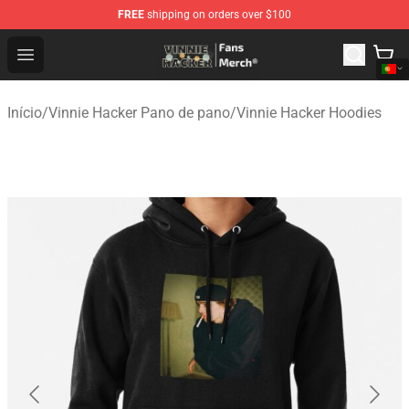
FREE
shipping on orders over $100
Vinnie Hacker Store - Official Vinnie Hacker Merchandis
Open menu
Início
/
Vinnie Hacker Pano de pano
/
Vinnie Hacker Hoodies