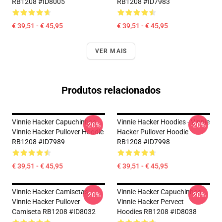
RB1208 #ID8005
RB1208 #ID7983
€ 39,51 - € 45,95
€ 39,51 - € 45,95
VER MAIS
Produtos relacionados
Vinnie Hacker Capuchinhos...
Vinnie Hacker Hoodies - Vinnie
-20%
-20%
Vinnie Hacker Pullover Hoodie
Hacker Pullover Hoodie
RB1208 #ID7989
RB1208 #ID7998
€ 39,51 - € 45,95
€ 39,51 - € 45,95
Vinnie Hacker Camisetas -
Vinnie Hacker Capuchinhos...
-20%
-20%
Vinnie Hacker Pullover
Vinnie Hacker Pervect
Camiseta RB1208 #ID8032
Hoodies RB1208 #ID8038