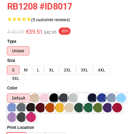
RB1208 #ID8017
(5 customer reviews)
€49.39
€39.51
-20%
$42.95
Type
Unisex
Size
S
M
L
XL
2XL
3XL
4XL
5XL
Color
Default
Print Location