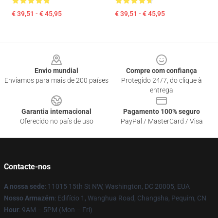
€ 39,51 - € 45,95
€ 39,51 - € 45,95
Footer
Envio mundial
Compre com confiança
Enviamos para mais de 200 países
Protegido 24/7, do clique à
entrega
Garantia internacional
Pagamento 100% seguro
Oferecido no país de uso
PayPal / MasterCard / Visa
Contacte-nos
A nossa sede
: 11015 15th St NW, Washington, DC 20005, EUA
Nosso Armazém
: Edifício 1, Wanghua Road, Changsha, Pequim, CN
Hour
: 9AM – 5PM (Mon – Fri)