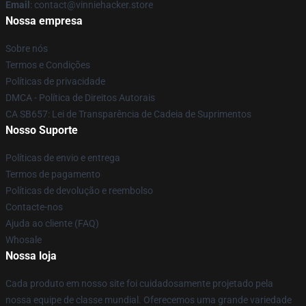
Email
: contact@vinniehacker.store
Nossa empresa
Sobre nós
Termos e Condições
Políticas de privacidade
DMCA - Política de Direitos Autorais
CA SB657: Lei de Transparência de Cadeia de Suprimentos
Nosso Suporte
Políticas de envio e entrega
Termos de pagamento
Políticas de devolução e reembolso
Contacte-nos
Ajuda ao cliente (FAQ)
Whosale
Nossa loja
Cada produto em nosso site foi cuidadosamente projetado pela
nossa equipe de classe mundial. Oferecemos uma grande variedade