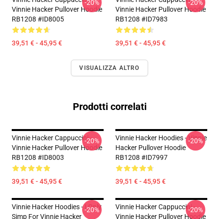
-20%
-20%
Vinnie Hacker Pullover Hoodie
Vinnie Hacker Pullover Hoodie
RB1208 #ID8005
RB1208 #ID7983
39,51 € - 45,95 €
39,51 € - 45,95 €
VISUALIZZA ALTRO
Prodotti correlati
Vinnie Hacker Cappuccini -
Vinnie Hacker Hoodies - Vinnie
-20%
-20%
Vinnie Hacker Pullover Hoodie
Hacker Pullover Hoodie
RB1208 #ID8003
RB1208 #ID7997
39,51 € - 45,95 €
39,51 € - 45,95 €
Vinnie Hacker Hoodies - I Only
Vinnie Hacker Cappuccini -
-20%
-20%
Simp For Vinnie Hacker
Vinnie Hacker Pullover Hoodie