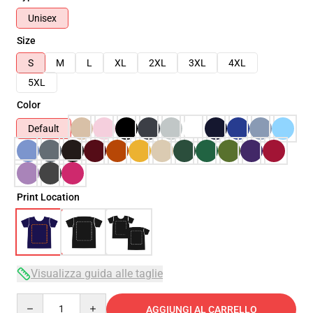
Unisex
Size
S
M
L
XL
2XL
3XL
4XL
5XL
Color
Default
Print Location
Visualizza guida alle taglie
Quantity
AGGIUNGI AL CARRELLO