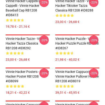
Vinnie Hacker Cappelli E
Vinnie Hacker Tazze - Vinnie
-20%
-20%
Cappelli - Vinnie Hacker
Hacker Tiktoker Tazza
Baseball Cap RB1208
Classica RB1208 #ID8288
#ID8413
23,00 € - 26,68 €
19,78 € - 21,16 €
Vinnie Hacker Tazze - Vinnie
Vinnie Hacker Puzzle - Vinnie
-20%
-20%
Hacker Tazza Classica
Hacker Puzzle Puzzle RB1208
RB1208 #ID8292
#ID8267
23,00 € - 26,68 €
21,98 € - 40,02 €
Vinnie Hacker Posters - Vinnie
Vinnie Hacker Cappucci -
-20%
-20%
Hacker Poster RB1208
Vinnie Hacker Pullover Hoodie
#ID8099
RB1208 #ID8019
18,21 € - 42,22 €
39,51 € - 45,95 €
Vinnie Hacker Cappuccini -
Vinnie Hacker Cappuccini -