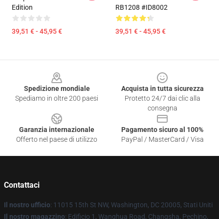
Edition
RB1208 #ID8002
39,51 € - 45,95 €
39,51 € - 45,95 €
Footer
Spedizione mondiale
Acquista in tutta sicurezza
Spediamo in oltre 200 paesi
Protetto 24/7 dai clic alla
consegna
Garanzia internazionale
Pagamento sicuro al 100%
Offerto nel paese di utilizzo
PayPal / MasterCard / Visa
Contattaci
Il nostro ufficio
: 11015 15th St NW, Washington, DC 20005, Stati Uniti
Il nostro magazzino
: Edificio 1, Wanghua Road, Changsha, Pechino,