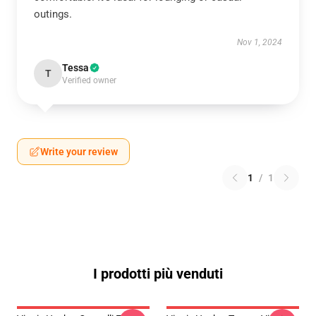
outings.
Nov 1, 2024
Tessa
T
Verified owner
Write your review
1
/
1
I prodotti più venduti