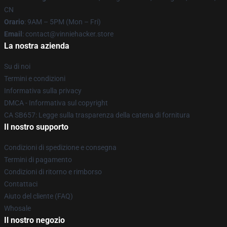
CN
Orario
: 9AM – 5PM (Mon – Fri)
Email
: contact@vinniehacker.store
La nostra azienda
Su di noi
Termini e condizioni
Informativa sulla privacy
DMCA - Informativa sul copyright
CA SB657: Legge sulla trasparenza della catena di fornitura
Il nostro supporto
Condizioni di spedizione e consegna
Termini di pagamento
Condizioni di ritorno e rimborso
Contattaci
Aiuto del cliente (FAQ)
Whosale
Il nostro negozio