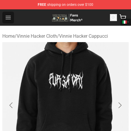
FREE
shipping on orders over $100
Vinnie Hacker Store - Official Vinnie Hacker Merchandis
Open menu
Home
/
Vinnie Hacker Cloth
/
Vinnie Hacker Cappucci