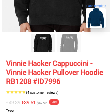
blank template
Vinnie Hacker Cappuccini -
Vinnie Hacker Pullover Hoodie
RB1208 #ID7996
(4 customer reviews)
€49.39
€39.51
-20%
$42.95
Type