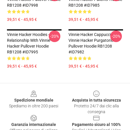
RB1208 #ID7998
RB1208 #ID7985
39,51 € - 45,95 €
39,51 € - 45,95 €
Vinnie Hacker Hoodies -
Vinnie Hacker Cappucci -
-20%
-20%
Relationship With Vinnie
Vinnie Hacker Purgatorio
Hacker Pullover Hoodie
Pullover Hoodie RB1208
RB1208 #ID7995
#ID7982
39,51 € - 45,95 €
39,51 € - 45,95 €
Footer
Spedizione mondiale
Acquista in tutta sicurezza
Spediamo in oltre 200 paesi
Protetto 24/7 dai clic alla
consegna
Garanzia internazionale
Pagamento sicuro al 100%