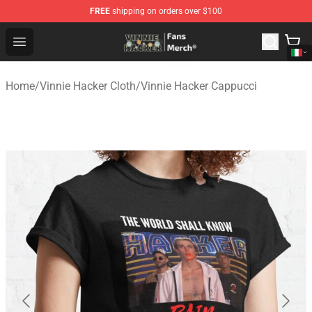
FREE
shipping on orders over $100
Vinnie Hacker Store - Official Vinnie Hacker Merchandis
Open menu
Home
/
Vinnie Hacker Cloth
/
Vinnie Hacker Cappucci