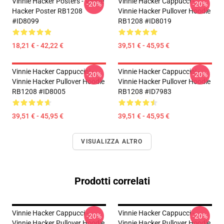
Vinnie Hacker Posters - Vinnie
Vinnie Hacker Cappucci -
-20%
-20%
Hacker Poster RB1208
Vinnie Hacker Pullover Hoodie
#ID8099
RB1208 #ID8019
18,21 € - 42,22 €
39,51 € - 45,95 €
Vinnie Hacker Cappuccini -
Vinnie Hacker Cappuccini -
-20%
-20%
Vinnie Hacker Pullover Hoodie
Vinnie Hacker Pullover Hoodie
RB1208 #ID8005
RB1208 #ID7983
39,51 € - 45,95 €
39,51 € - 45,95 €
VISUALIZZA ALTRO
Prodotti correlati
Vinnie Hacker Cappucci -
Vinnie Hacker Cappucci -
-20%
-20%
Vinnie Hacker Pullover Hoodie
Vinnie Hacker Pullover Hoodie