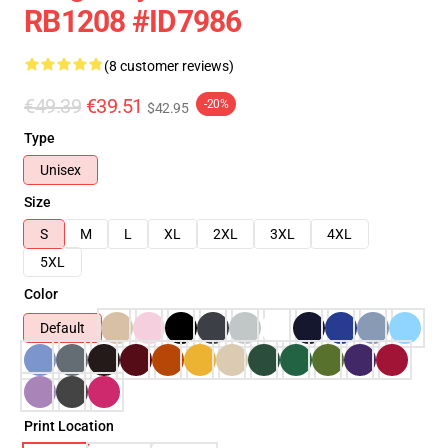
RB1208 #ID7986
(8 customer reviews)
€49.39
€39.51
-20%
$42.95
Type
Unisex
Size
S
M
L
XL
2XL
3XL
4XL
5XL
Color
Default
Print Location