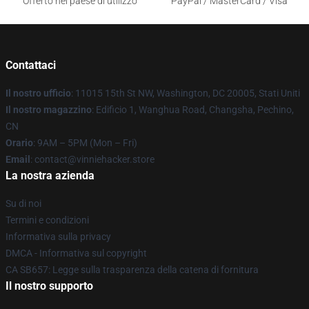
Offerto nel paese di utilizzo
PayPal / MasterCard / Visa
Contattaci
Il nostro ufficio
: 11015 15th St NW, Washington, DC 20005, Stati Uniti
Il nostro magazzino
: Edificio 1, Wanghua Road, Changsha, Pechino,
CN
Orario
: 9AM – 5PM (Mon – Fri)
Email
: contact@vinniehacker.store
La nostra azienda
Su di noi
Termini e condizioni
Informativa sulla privacy
DMCA - Informativa sul copyright
CA SB657: Legge sulla trasparenza della catena di fornitura
Il nostro supporto