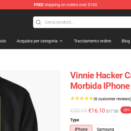
FREE
shipping on orders over $100
ise Shop
zio
Acquista per categoria
Tracciamento ordine
Blog
Vinnie Hacker Ca
Morbida IPhone
(6 customer reviews
€20.13
€16.10
-20%
$17.50
Type
iPhone
Samsung