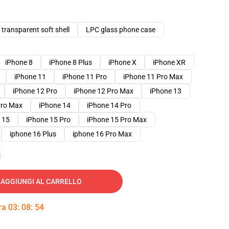
transparent soft shell
LPC glass phone case
iPhone 8
iPhone 8 Plus
iPhone X
iPhone XR
iPhone 11
iPhone 11 Pro
iPhone 11 Pro Max
iPhone 12 Pro
iPhone 12 Pro Max
iPhone 13
Pro Max
iPhone 14
iPhone 14 Pro
 15
iPhone 15 Pro
iPhone 15 Pro Max
iphone 16 Plus
iphone 16 Pro Max
e
AGGIUNGI AL CARRELLO
tra
03
:
08
:
53