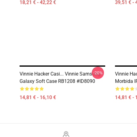
18,21 € - 42,22 €
39,51 € - 
-20%
Vinnie Hacker Casi... Vinnie Samsung
Vinnie Hac
Galaxy Soft Case RB1208 #ID8090
Morbida 
14,81 € - 16,10 €
14,81 € - 
Footer