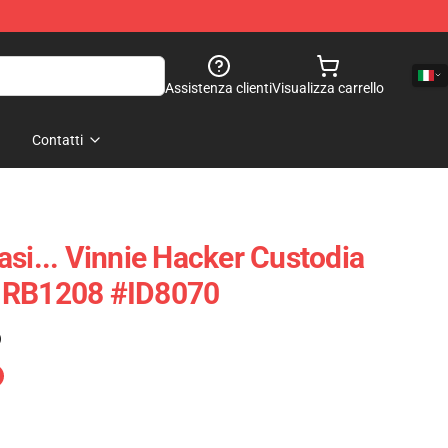
Assistenza clienti
Visualizza carrello
Contatti
si... Vinnie Hacker Custodia
 RB1208 #ID8070
)