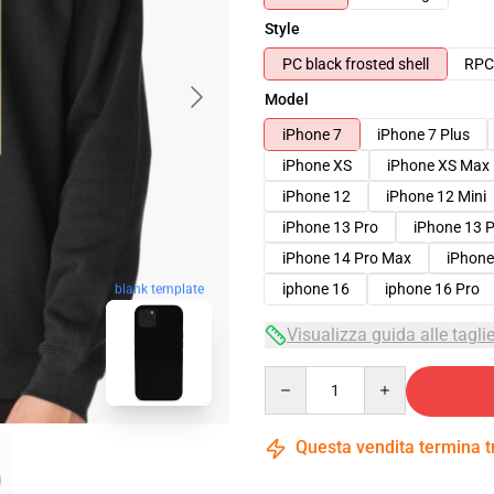
Style
PC black frosted shell
RPC 
Model
iPhone 7
iPhone 7 Plus
iPhone XS
iPhone XS Max
iPhone 12
iPhone 12 Mini
iPhone 13 Pro
iPhone 13 
iPhone 14 Pro Max
iPhone
iphone 16
iphone 16 Pro
blank template
Visualizza guida alle tagli
Quantity
Questa vendita termina 