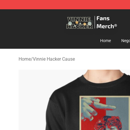
Vinnie Hacker Store - Official Vinnie Hacker Merchand
Home
Nego
Home
/
Vinnie Hacker Cause