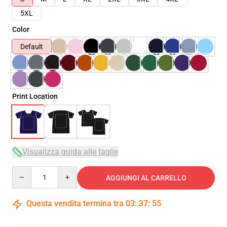
5XL
Color
Default
Print Location
Visualizza guida alle taglie
Quantity
AGGIUNGI AL CARRELLO
Questa vendita termina tra
03
:
37
:
54