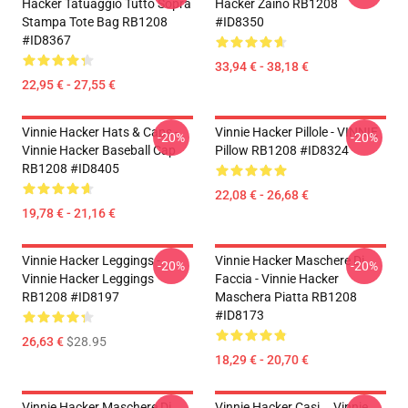
Hacker Tatuaggio Tutto Sopra
Hacker Zaino RB1208
Stampa Tote Bag RB1208
#ID8350
#ID8367
33,94 € - 38,18 €
22,95 € - 27,55 €
Vinnie Hacker Hats & Caps -
Vinnie Hacker Pillole - VINNIE
-20%
-20%
Vinnie Hacker Baseball Cap
Pillow RB1208 #ID8324
RB1208 #ID8405
22,08 € - 26,68 €
19,78 € - 21,16 €
Vinnie Hacker Leggings -
Vinnie Hacker Maschere Di
-20%
-20%
Vinnie Hacker Leggings
Faccia - Vinnie Hacker
RB1208 #ID8197
Maschera Piatta RB1208
#ID8173
26,63 €
$28.95
18,29 € - 20,70 €
Vinnie Hacker Maschere Di
Vinnie Hacker Casi... Vinnie