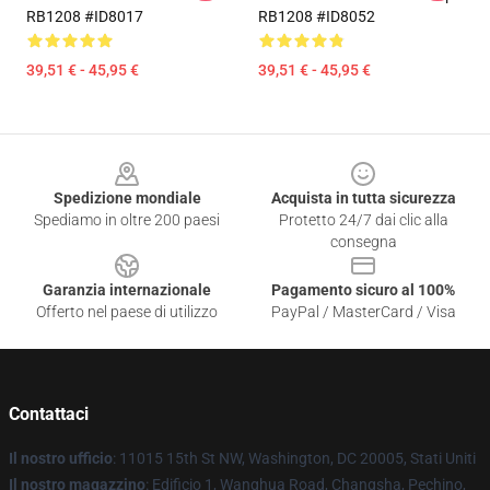
RB1208 #ID8017
RB1208 #ID8052
39,51 € - 45,95 €
39,51 € - 45,95 €
Footer
Spedizione mondiale
Acquista in tutta sicurezza
Spediamo in oltre 200 paesi
Protetto 24/7 dai clic alla
consegna
Garanzia internazionale
Pagamento sicuro al 100%
Offerto nel paese di utilizzo
PayPal / MasterCard / Visa
Contattaci
Il nostro ufficio
: 11015 15th St NW, Washington, DC 20005, Stati Uniti
Il nostro magazzino
: Edificio 1, Wanghua Road, Changsha, Pechino,