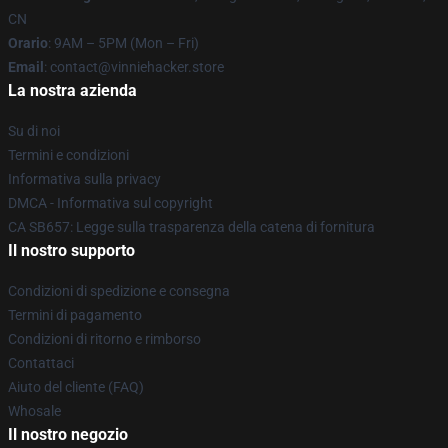
CN
Orario
: 9AM – 5PM (Mon – Fri)
Email
: contact@vinniehacker.store
La nostra azienda
Su di noi
Termini e condizioni
Informativa sulla privacy
DMCA - Informativa sul copyright
CA SB657: Legge sulla trasparenza della catena di fornitura
Il nostro supporto
Condizioni di spedizione e consegna
Termini di pagamento
Condizioni di ritorno e rimborso
Contattaci
Aiuto del cliente (FAQ)
Whosale
Il nostro negozio