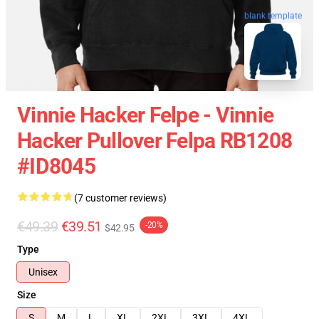
blank template
Vinnie Hacker Felpe - Vinnie
Hacker Pullover Felpa RB1208
#ID8045
(7 customer reviews)
€49.39
€39.51
-20%
$42.95
Type
Unisex
Size
S
M
L
XL
2XL
3XL
4XL