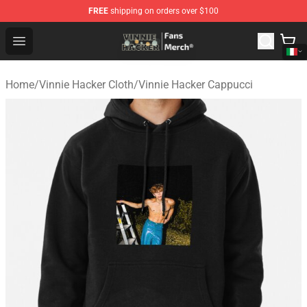
FREE
shipping on orders over $100
Vinnie Hacker Store - Official Vinnie Hacker Merchandis
Open menu
Home
/
Vinnie Hacker Cloth
/
Vinnie Hacker Cappucci