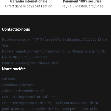
Garantie internationale
Paiement 100% sécurisé
Offert dans le pays d'utilisation
PayPal / MasterCard / Visa
Contactez-nous
Notre siège social
: 11015 15e rue NW, Washington, DC 20005, États-
Unis
Notre entrepôt
Bâtiment 1, chemin Wanghua, Changsha, Beijing, CN
Heure
: 9h – 17h (lu – vendredi)
Courriel
: contact@vinniehacker.store
Notre société
Sur nous
Conditions générales
Politiques de confidentialité
DMCA - Politique sur le droit d'auteur
Le présent règlement entre en vigueur le jour suivant celui de sa
publication au Journal officiel de l'Union européenne. Loi sur la