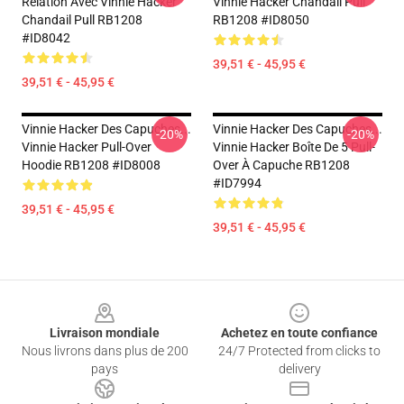
Relation Avec Vinnie Hacker
Vinnie Hacker Chandail Pull
Chandail Pull RB1208
RB1208 #ID8050
#ID8042
39,51 € - 45,95 €
39,51 € - 45,95 €
Vinnie Hacker Des Capuches...
Vinnie Hacker Des Capuches...
-20%
-20%
Vinnie Hacker Pull-Over
Vinnie Hacker Boîte De 5 Pull-
Hoodie RB1208 #ID8008
Over À Capuche RB1208
#ID7994
39,51 € - 45,95 €
39,51 € - 45,95 €
Footer
Livraison mondiale
Achetez en toute confiance
Nous livrons dans plus de 200
24/7 Protected from clicks to
pays
delivery