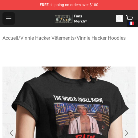
FREE
shipping on orders over $100
Vinnie Hacker Store - Official Vinnie Hacker Merchandis
Open menu
Accueil
/
Vinnie Hacker Vêtements
/
Vinnie Hacker Hoodies