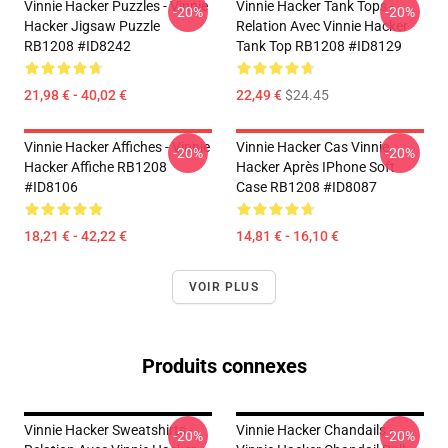
Vinnie Hacker Puzzles - Vinnie
Vinnie Hacker Tank Tops -
-20%
-20%
Hacker Jigsaw Puzzle
Relation Avec Vinnie Hacker
RB1208 #ID8242
Tank Top RB1208 #ID8129
21,98 € - 40,02 €
22,49 €
$24.45
Vinnie Hacker Affiches - Vinnie
Vinnie Hacker Cas Vinnie
-20%
-20%
Hacker Affiche RB1208
Hacker Après IPhone Soft
#ID8106
Case RB1208 #ID8087
18,21 € - 42,22 €
14,81 € - 16,10 €
VOIR PLUS
Produits connexes
Vinnie Hacker Sweatshirts -
Vinnie Hacker Chandails -
-20%
-20%