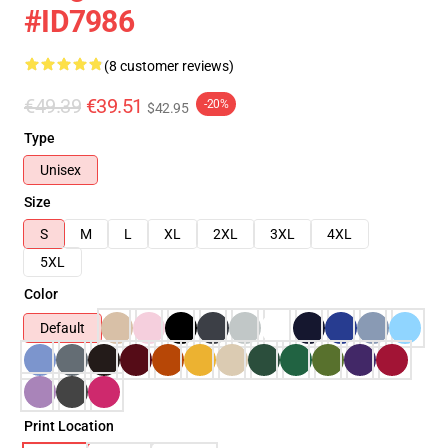
#ID7986
(8 customer reviews)
€49.39
€39.51
-20%
$42.95
Type
Unisex
Size
S
M
L
XL
2XL
3XL
4XL
5XL
Color
Default
Print Location