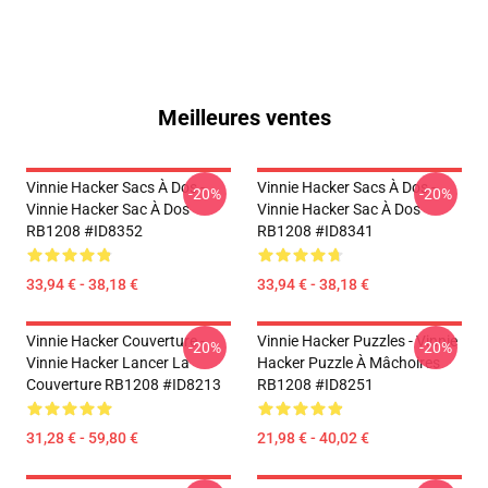
Meilleures ventes
Vinnie Hacker Sacs À Dos -
Vinnie Hacker Sacs À Dos -
-20%
-20%
Vinnie Hacker Sac À Dos
Vinnie Hacker Sac À Dos
RB1208 #ID8352
RB1208 #ID8341
33,94 € - 38,18 €
33,94 € - 38,18 €
Vinnie Hacker Couverture -
Vinnie Hacker Puzzles - Vinnie
-20%
-20%
Vinnie Hacker Lancer La
Hacker Puzzle À Mâchoires
Couverture RB1208 #ID8213
RB1208 #ID8251
31,28 € - 59,80 €
21,98 € - 40,02 €