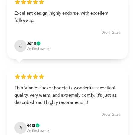
Excellent design, highly endorse, with excellent
follow-up.
Dec 4, 2024
John
J
Verified owner
This Vinnie Hacker hoodie is wonderful—excellent
quality, very warm, and extremely comfy. It’s just as
described and I highly recommend it!
Dec 2, 2024
Reid
R
Verified owner