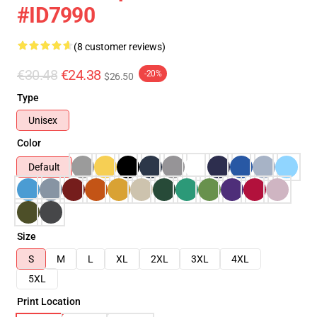
#ID7990
(8 customer reviews)
€30.48
€24.38
-20%
$26.50
Type
Unisex
Color
Default
Size
S
M
L
XL
2XL
3XL
4XL
5XL
Print Location