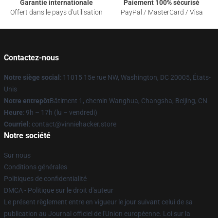
Garantie internationale
Paiement 100% sécurisé
Offert dans le pays d'utilisation
PayPal / MasterCard / Visa
Contactez-nous
Notre siège social
: 11015 15e rue NW, Washington, DC 20005, États-
Unis
Notre entrepôt
Bâtiment 1, chemin Wanghua, Changsha, Beijing, CN
Heure
: 9h – 17h (lu – vendredi)
Courriel
: contact@vinniehacker.store
Notre société
Sur nous
Conditions générales
Politiques de confidentialité
DMCA - Politique sur le droit d'auteur
Le présent règlement entre en vigueur le jour suivant celui de sa
publication au Journal officiel de l'Union européenne. Loi sur la