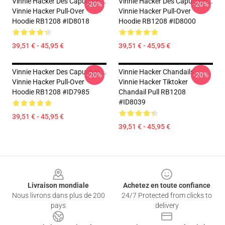
Vinnie Hacker Des Capuches...
Vinnie Hacker Des Capuches...
-20%
-20%
Vinnie Hacker Pull-Over
Vinnie Hacker Pull-Over
Hoodie RB1208 #ID8018
Hoodie RB1208 #ID8000
39,51 € - 45,95 €
39,51 € - 45,95 €
Vinnie Hacker Des Capuches...
Vinnie Hacker Chandails -
-20%
-20%
Vinnie Hacker Pull-Over
Vinnie Hacker Tiktoker
Hoodie RB1208 #ID7985
Chandail Pull RB1208
#ID8039
39,51 € - 45,95 €
39,51 € - 45,95 €
Footer
Livraison mondiale
Achetez en toute confiance
Nous livrons dans plus de 200
24/7 Protected from clicks to
pays
delivery