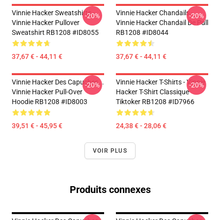
Vinnie Hacker Sweatshirts -
Vinnie Hacker Chandails -
-20%
-20%
Vinnie Hacker Pullover
Vinnie Hacker Chandail De Pull
Sweatshirt RB1208 #ID8055
RB1208 #ID8044
37,67 € - 44,11 €
37,67 € - 44,11 €
Vinnie Hacker Des Capuches...
Vinnie Hacker T-Shirts - Vinnie
-20%
-20%
Vinnie Hacker Pull-Over
Hacker T-Shirt Classique
Hoodie RB1208 #ID8003
Tiktoker RB1208 #ID7966
39,51 € - 45,95 €
24,38 € - 28,06 €
VOIR PLUS
Produits connexes