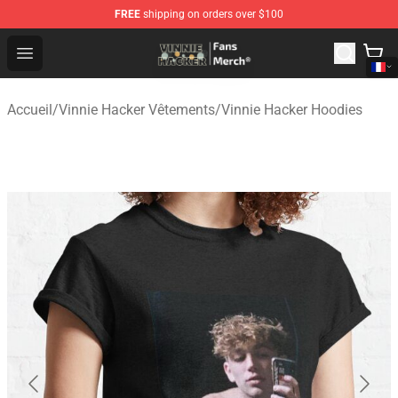
FREE
shipping on orders over $100
Vinnie Hacker Store - Official Vinnie Hacker Merchandis
Open menu
Accueil
/
Vinnie Hacker Vêtements
/
Vinnie Hacker Hoodies