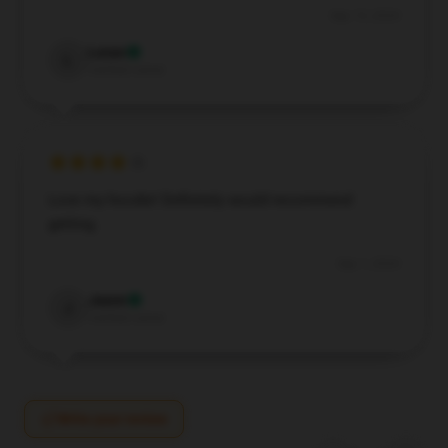
Sep 15, 2024
Lucas
L
Verified owner
Love my hoodie! Definitely would recommend
getting.
Sep 1, 2024
Jaxon
J
Verified owner
Write your review