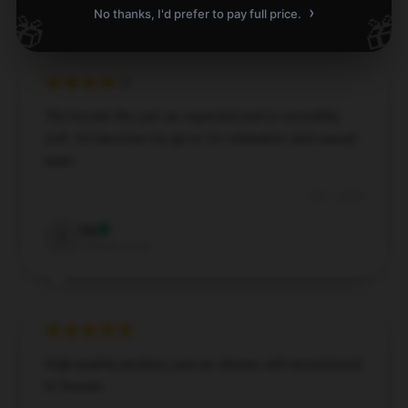
›
No thanks, I'd prefer to pay full price.
🎁
🎁
The hoodie fits just as expected and is incredibly
soft. It’s become my go-to for relaxation and casual
wear.
Oct 1, 2024
Ivy
I
Verified owner
High-quality product, just as shown, will recommend
to friends.