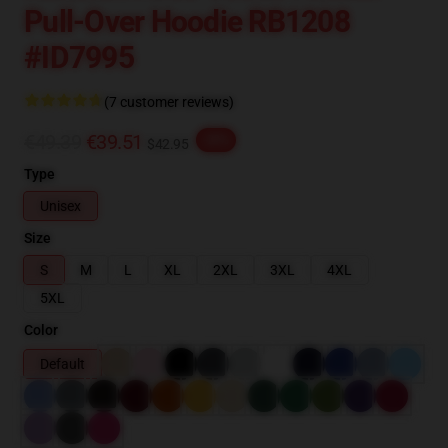
Pull-Over Hoodie RB1208
#ID7995
(7 customer reviews)
€49.39
€39.51
-20%
$42.95
Type
Unisex
Size
S
M
L
XL
2XL
3XL
4XL
5XL
Color
Default