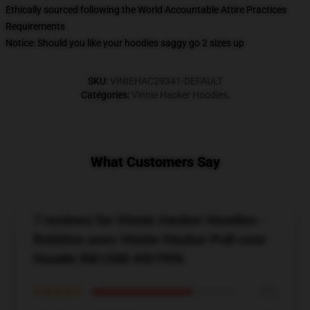
Ethically sourced following the World Accountable Attire Practices
Requirements
Notice: Should you like your hoodies saggy go 2 sizes up
SKU
:
VINIEHAC29341-DEFAULT
Catégories
:
Vinnie Hacker Hoodies
,
What Customers Say
7 reviews for Vinnie Hacker Hoodies -
Relation avec Vinnie Hacker Pull-over
Hoodie RB1208 #ID7995
★★★★★
71%