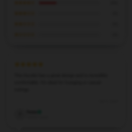
★★★★☆
29%
★★★☆☆
0%
★★☆☆☆
0%
★☆☆☆☆
0%
This hoodie has a great design and is incredibly
comfortable. It’s ideal for lounging or casual
outings.
Dec 6, 2024
Tessa
T
Verified owner