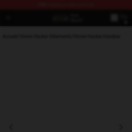
FREE
shipping on orders over $100
Vinnie Hacker Store - Official Vinnie Hacker Merchandis
Open menu
Accueil
/
Vinnie Hacker Vêtements
/
Vinnie Hacker Hoodies