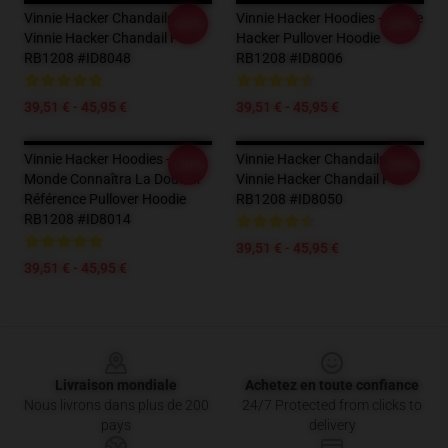
Vinnie Hacker Chandails -
Vinnie Hacker Hoodies - Vinnie
-20%
-20%
Vinnie Hacker Chandail Pull
Hacker Pullover Hoodie
RB1208 #ID8048
RB1208 #ID8006
39,51 € - 45,95 €
39,51 € - 45,95 €
Vinnie Hacker Hoodies - Le
Vinnie Hacker Chandails -
-20%
-20%
Monde Connaîtra La Douleur
Vinnie Hacker Chandail Pull
Référence Pullover Hoodie
RB1208 #ID8050
RB1208 #ID8014
39,51 € - 45,95 €
39,51 € - 45,95 €
Footer
Livraison mondiale
Achetez en toute confiance
Nous livrons dans plus de 200
24/7 Protected from clicks to
pays
delivery