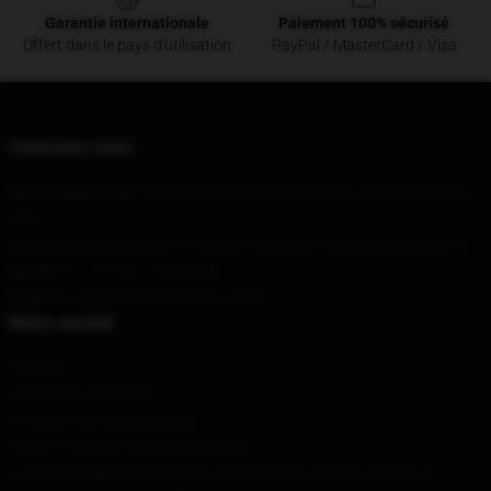
Garantie internationale
Paiement 100% sécurisé
Offert dans le pays d'utilisation
PayPal / MasterCard / Visa
Contactez-nous
Notre siège social
: 11015 15e rue NW, Washington, DC 20005, États-
Unis
Notre entrepôt
Bâtiment 1, chemin Wanghua, Changsha, Beijing, CN
Heure
: 9h – 17h (lu – vendredi)
Courriel
: contact@vinniehacker.store
Notre société
Sur nous
Conditions générales
Politiques de confidentialité
DMCA - Politique sur le droit d'auteur
Le présent règlement entre en vigueur le jour suivant celui de sa