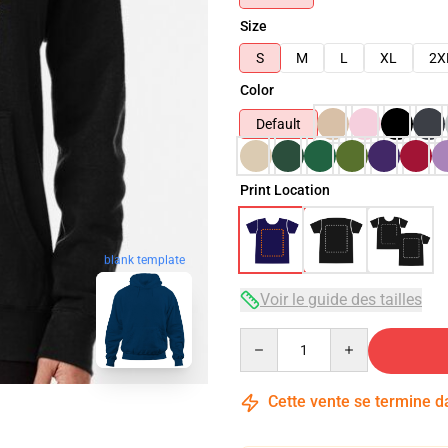
Size
S
M
L
XL
2X
Color
Default
Print Location
blank template
Voir le guide des tailles
Quantity
Cette vente se termine 