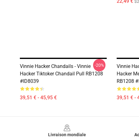
22,49 €
$2
-20%
Vinnie Hacker Chandails - Vinnie
Vinnie Ha
Hacker Tiktoker Chandail Pull RB1208
Hacker Me
#ID8039
RB1208 #
39,51 € - 45,95 €
39,51 € - 
Footer
Livraison mondiale
Ac