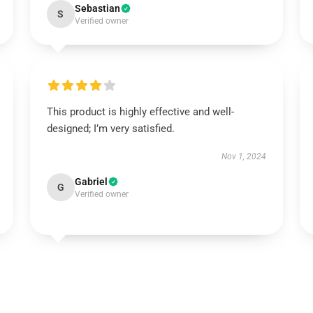
Sebastian
S
Verified owner
This product is highly effective and well-
designed; I’m very satisfied.
Nov 1, 2024
Gabriel
G
Verified owner