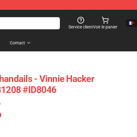
Service client
Voir le panier
Contact
handails - Vinnie Hacker
RB1208 #ID8046
)