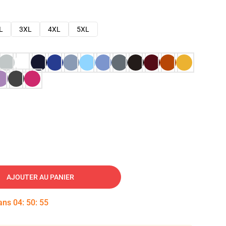
L
3XL
4XL
5XL
AJOUTER AU PANIER
dans
04
:
50
:
54