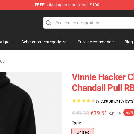
FREE
shipping on orders over $100
ise Shop
tique
Acheter par catégorie
Suivi de commande
Blog
ies
Vinnie Hacker C
Chandail Pull 
(9 customer reviews
€49.39
€39.51
-20%
$42.95
Type
Unisex