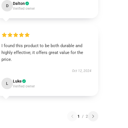
Dalton
D
Verified owner
I found this product to be both durable and
highly effective; it offers great value for the
price.
Oct 12, 2024
Luke
L
Verified owner
1
/
2