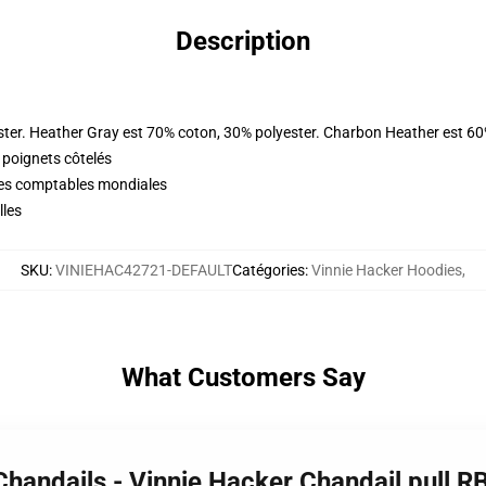
Description
ster. Heather Gray est 70% coton, 30% polyester. Charbon Heather est 60
 poignets côtelés
ques comptables mondiales
lles
SKU
:
VINIEHAC42721-DEFAULT
Catégories
:
Vinnie Hacker Hoodies
,
What Customers Say
 Chandails - Vinnie Hacker Chandail pull