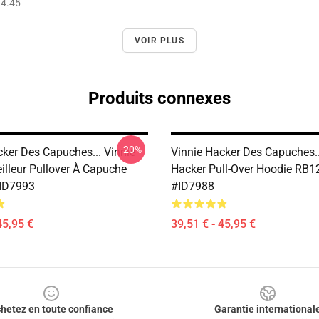
4.45
VOIR PLUS
Produits connexes
-20%
cker Des Capuches... Vinnie
Vinnie Hacker Des Capuches..
illeur Pullover À Capuche
Hacker Pull-Over Hoodie RB1
ID7993
#ID7988
45,95 €
39,51 € - 45,95 €
hetez en toute confiance
Garantie international