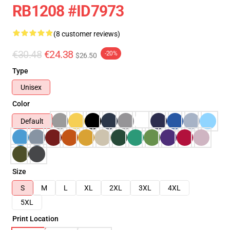
RB1208 #ID7973
(8 customer reviews)
€30.48
€24.38
-20%
$26.50
Type
Unisex
Color
Default
Size
S
M
L
XL
2XL
3XL
4XL
5XL
Print Location