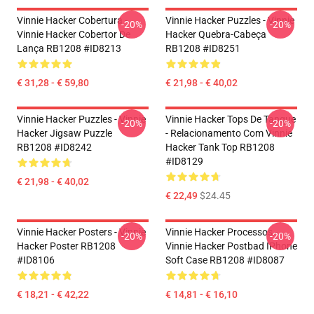
Vinnie Hacker Cobertura -
Vinnie Hacker Puzzles - Vinnie
-20%
-20%
Vinnie Hacker Cobertor De
Hacker Quebra-Cabeça
Lança RB1208 #ID8213
RB1208 #ID8251
€ 31,28 - € 59,80
€ 21,98 - € 40,02
Vinnie Hacker Puzzles - Vinnie
Vinnie Hacker Tops De Tanque
-20%
-20%
Hacker Jigsaw Puzzle
- Relacionamento Com Vinnie
RB1208 #ID8242
Hacker Tank Top RB1208
#ID8129
€ 21,98 - € 40,02
€ 22,49
$24.45
Vinnie Hacker Posters - Vinnie
Vinnie Hacker Processos -
-20%
-20%
Hacker Poster RB1208
Vinnie Hacker Postbad IPhone
#ID8106
Soft Case RB1208 #ID8087
€ 18,21 - € 42,22
€ 14,81 - € 16,10