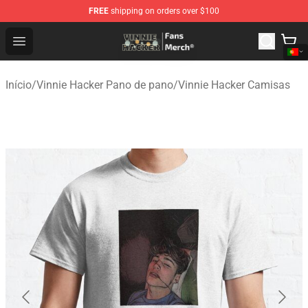
FREE
shipping on orders over $100
Vinnie Hacker Store - Official Vinnie Hacker Merchandis
Open menu
Início
/
Vinnie Hacker Pano de pano
/
Vinnie Hacker Camisas