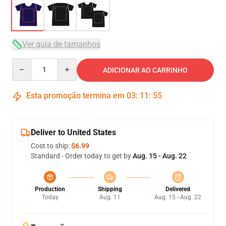
Ver guia de tamanhos
Quantity
ADICIONAR AO CARRINHO
Esta promoção termina em
03
:
11
:
54
Deliver to United States
Cost to ship:
$6.99
Standard - Order today to get by
Aug. 15 - Aug. 22
Production
Shipping
Delivered
Today
Aug. 11
Aug. 15 - Aug. 22