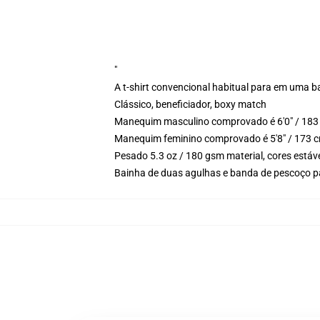
"
A t-shirt convencional habitual para em uma b
Clássico, beneficiador, boxy match
Manequim masculino comprovado é 6'0" / 183 
Manequim feminino comprovado é 5'8" / 173 c
Pesado 5.3 oz / 180 gsm material, cores estáv
Bainha de duas agulhas e banda de pescoço p