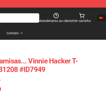
Atendimento ao cliente
Ver carrinho
Contato
amisas... Vinnie Hacker T-
RB1208 #ID7949
)