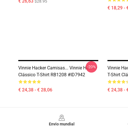
€ 26,63
$28.95
€ 18,29 - 
-20%
Vinnie Hacker Camisas... Vinnie Hacker
Vinnie Ha
Clássico T-Shirt RB1208 #ID7942
T-Shirt C
€ 24,38 - € 28,06
€ 24,38 - 
Footer
Envio mundial