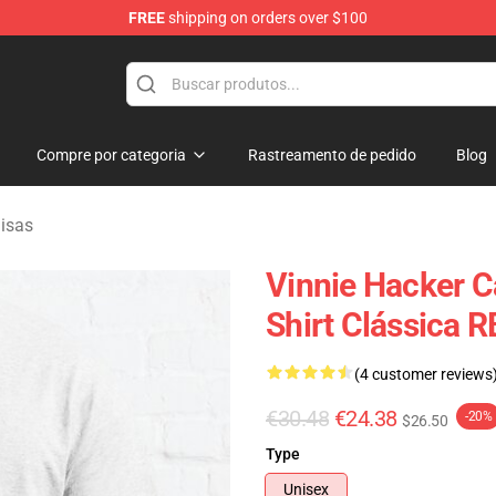
FREE
shipping on orders over $100
ise Shop
Compre por categoria
Rastreamento de pedido
Blog
isas
Vinnie Hacker C
Shirt Clássica 
(4 customer reviews
€30.48
€24.38
-20%
$26.50
Type
Unisex