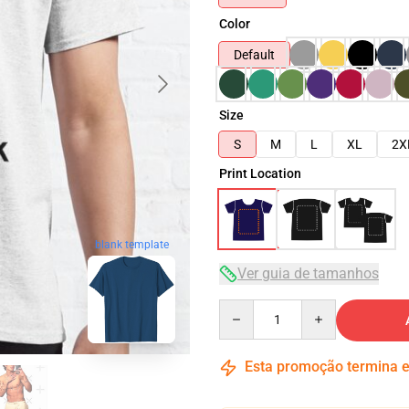
Color
Default
Size
S
M
L
XL
2X
Print Location
blank template
Ver guia de tamanhos
Quantity
Esta promoção termina