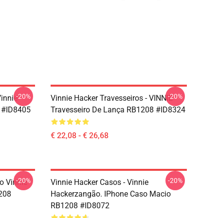
-20%
-20%
Vinnie
Vinnie Hacker Travesseiros - VINNIE
 #ID8405
Travesseiro De Lança RB1208 #ID8324
€ 22,08 - € 26,68
-20%
-20%
o Vinnie
Vinnie Hacker Casos - Vinnie
208
Hackerzangão. IPhone Caso Macio
RB1208 #ID8072