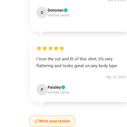
Dec 8, 2024
Donovan
D
Verified owner
I love the cut and fit of this shirt; it’s very
flattering and looks great on any body type.
Sep 15, 2024
Paisley
P
Verified owner
Write your review