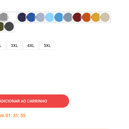
L
3XL
4XL
5XL
ADICIONAR AO CARRINHO
 em
01
:
31
:
54