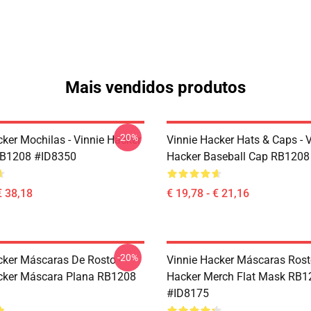
Mais vendidos produtos
-20%
cker Mochilas - Vinnie Hacker
Vinnie Hacker Hats & Caps - 
RB1208 #ID8350
Hacker Baseball Cap RB1208
€ 38,18
€ 19,78 - € 21,16
-20%
cker Máscaras De Rosto -
Vinnie Hacker Máscaras Rost
cker Máscara Plana RB1208
Hacker Merch Flat Mask RB1
#ID8175