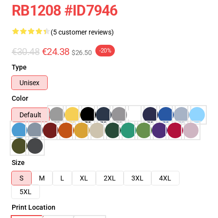
RB1208 #ID7946
(5 customer reviews)
€30.48
€24.38
-20%
$26.50
Type
Unisex
Color
Default
Size
S
M
L
XL
2XL
3XL
4XL
5XL
Print Location