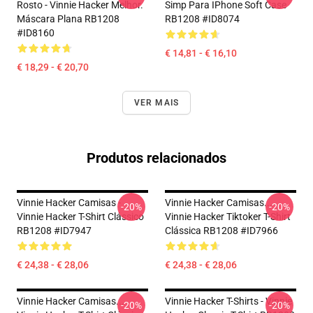
Rosto - Vinnie Hacker Melhor.
Simp Para IPhone Soft Case
Máscara Plana RB1208
RB1208 #ID8074
#ID8160
€ 14,81 - € 16,10
€ 18,29 - € 20,70
VER MAIS
Produtos relacionados
Vinnie Hacker Camisas -
Vinnie Hacker Camisas...
-20%
-20%
Vinnie Hacker T-Shirt Clássico
Vinnie Hacker Tiktoker T-Shirt
RB1208 #ID7947
Clássica RB1208 #ID7966
€ 24,38 - € 28,06
€ 24,38 - € 28,06
Vinnie Hacker Camisas...
Vinnie Hacker T-Shirts - Vinnie
-20%
-20%