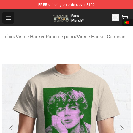
FREE
shipping on orders over $100
Vinnie Hacker Store - Official Vinnie Hacker Merchandis
Open menu
Início
/
Vinnie Hacker Pano de pano
/
Vinnie Hacker Camisas