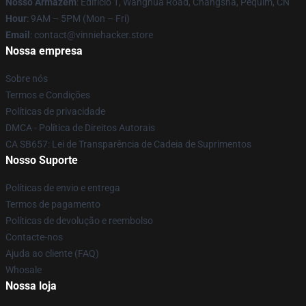
Nosso Armazém
: Edifício 1, Wanghua Road, Changsha, Pequim, CN
Hour
: 9AM – 5PM (Mon – Fri)
Email
: contact@vinniehacker.store
Nossa empresa
Sobre nós
Termos e Condições
Políticas de privacidade
DMCA - Política de Direitos Autorais
CA SB657: Lei de Transparência de Cadeia de Suprimentos
Nosso Suporte
Políticas de envio e entrega
Termos de pagamento
Políticas de devolução e reembolso
Contacte-nos
Ajuda ao cliente (FAQ)
Whosale
Nossa loja