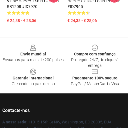
Vinnie Hacker T-Shirt Clássica
Hacker Classic T-Shirt RB1208
RB1208 #ID7970
#ID7965
€ 24,38 - € 28,06
€ 24,38 - € 28,06
Footer
Envio mundial
Compre com confiança
Enviamos para mais de 200 países
Protegido 24/7, do clique à
entrega
Garantia internacional
Pagamento 100% seguro
Oferecido no país de uso
PayPal / MasterCard / Visa
Contacte-nos
A nossa sede
: 11015 15th St NW, Washington, DC 20005, EUA