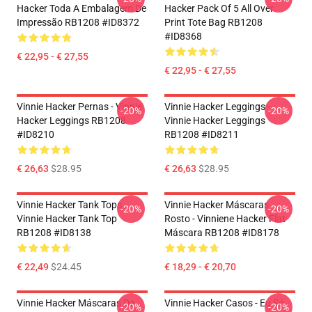
Hacker Toda A Embalagem De
Hacker Pack Of 5 All Over
Impressão RB1208 #ID8372
Print Tote Bag RB1208
#ID8368
€ 22,95 - € 27,55
€ 22,95 - € 27,55
Vinnie Hacker Pernas - Vinnie
Vinnie Hacker Leggings -
-20%
-20%
Hacker Leggings RB1208
Vinnie Hacker Leggings
#ID8210
RB1208 #ID8211
€ 26,63
$28.95
€ 26,63
$28.95
Vinnie Hacker Tank Tops -
Vinnie Hacker Máscaras
-20%
-20%
Vinnie Hacker Tank Top
Rosto - Vinniene Hacker Flat
RB1208 #ID8138
Máscara RB1208 #ID8178
€ 22,49
$24.45
€ 18,29 - € 20,70
Vinnie Hacker Máscaras De
Vinnie Hacker Casos - Eu Só
-20%
-20%